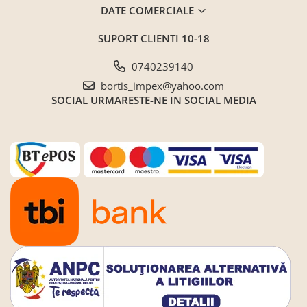
DATE COMERCIALE
Saltele ,Perne,Topper
Paturi tapitate , Canapele si Coltare
SUPORT CLIENTI
10-18
la comanda !
0740239140
Coltare/canapele in L
bortis_impex@yahoo.com
Paturi tapitate dormitor
SOCIAL
URMARESTE-NE IN SOCIAL MEDIA
Paturi tapitate dormitor
Jaluzele verticale la comanda
Mobilier Resigilat
Promotia saptamanii (extra
discount ) - %
Promotii lunare
Produse cu livrare in 24H
Mobilier clasic/rustic/vintage
Mobilier tapitat
Paturi tapitate dormitor
Toate Produsele