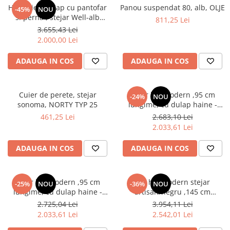
cuiere/mobila hol Rai casmir
Hol/Cuier, dulap cu pantofar
Panou suspendat 80, alb, OLJE
-45%
NOU
si perna , stejar Well-alb
811,25 Lei
Pantofare Hol
lucios , 110 cm lungime x 200
3.655,43 Lei
inaltime x 35 cm adancime,
Set mobilier Hol modern cu
2.000,00 Lei
Bortis
panouri tapitate
ADAUGA IN COS
ADAUGA IN COS
Seturi hol cuiere
Mobilier Birou
Fotolii
Cuier de perete, stejar
Cuier hol modern ,95 cm
-24%
NOU
sonoma, NORTY TYP 25
lungime, cu dulap haine -
Birouri
oglinda, pantofar si panouri
461,25 Lei
2.683,10 Lei
tapitate stofa maro/ stejar
Birouri pe colt
2.033,61 Lei
artisan cu negru , Bortis
Canapele birou
ADAUGA IN COS
ADAUGA IN COS
Dulapuri birou/bibliorafturi
Mese birou
Cuier hol modern ,95 cm
Set hol modern stejar
-25%
NOU
-36%
NOU
rafturi/etajere carti
lungime, cu dulap haine -
artisan/negru ,145 cm
oglinda, pantofar si panouri
lungime, cu dulap haine ,
2.725,04 Lei
3.954,11 Lei
Scaune Birou
tapitate stofa gri/ stejar
pantofar si panouri tapitate
2.033,61 Lei
2.542,01 Lei
artisan cu negru , Bortis
stofa crem, Bortis
Scaune conferinta-vizitator