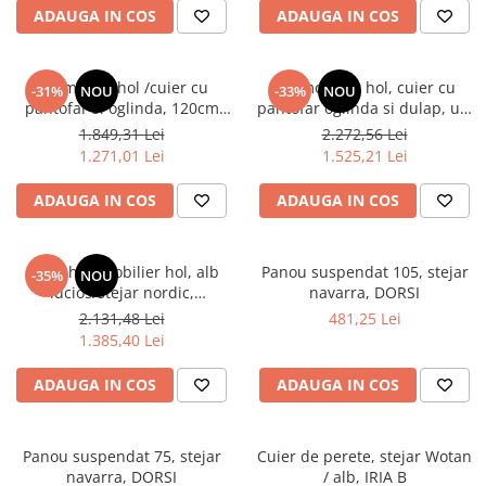
balamale inchidere
ADAUGA IN COS
ADAUGA IN COS
silentioasa, Bortis
Scaune living/dining
Set mobilier Living
Set mobila hol /cuier cu
Set mobilier hol, cuier cu
-31%
NOU
-33%
NOU
Seturi masa +scaune dining
pantofar si oglinda, 120cm
pantofar oglinda si dulap, usi
lungime x 180 inaltime x 35
inchidere cu amortizare,
Tabureti
1.849,31 Lei
2.272,56 Lei
cm adancime, pal stejar
stejar artisan, 190x155x29 cm,
1.271,01 Lei
1.525,21 Lei
Bucatarie
carbon/stejar crem , balamale
Bortis Impex
inchidere silentioasa, Bortis
Suporturi si tavi
ADAUGA IN COS
ADAUGA IN COS
Chiuvete bucatarie
Mese bucatarie /dining
Cuier hol, mobilier hol, alb
Panou suspendat 105, stejar
-35%
NOU
lucios/stejar nordic,
navarra, DORSI
Mobilier/seturi de bucatarie
100x190x40 cm, inchidere soft
2.131,48 Lei
481,25 Lei
Scaune bucatarie
close la usa, oglinda, suport
1.385,40 Lei
umerase, Bortis
Scaune din lemn
ADAUGA IN COS
ADAUGA IN COS
Dormitor
Comode
Comode lux-ultramoderne
Panou suspendat 75, stejar
Cuier de perete, stejar Wotan
navarra, DORSI
/ alb, IRIA B