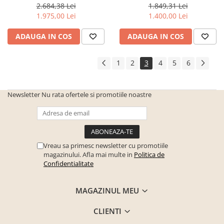
Seturi de gradina
lungime, model riflaj , 10
lungime, model riflaj , 7
2.684,38 Lei
1.849,31 Lei
agatatori, picioare negre,
agatatori, picioare negre, -
1.975,00 Lei
1.400,00 Lei
Sezlonguri
Bortis Impex
Sezlonguri de gradina si terasa
ADAUGA IN COS
ADAUGA IN COS
Electrocasnice incorporabile
,Chiuvete si baterii
1
2
3
4
5
6
Baterii bucatarie
Chiuvete bucatarie
Newsletter
Nu rata ofertele si promotiile noastre
Cuptoare cu microunde
incorporabile
Cuptoare incorporabile
Hote
Vreau sa primesc newsletter cu promotiile
magazinului. Afla mai multe in
Politica de
Masini de spalat vase
Confidentialitate
Oale sub presiune
MAGAZINUL MEU
Plite incorporabile
Prajitoare paine
CLIENTI
Storcatoare