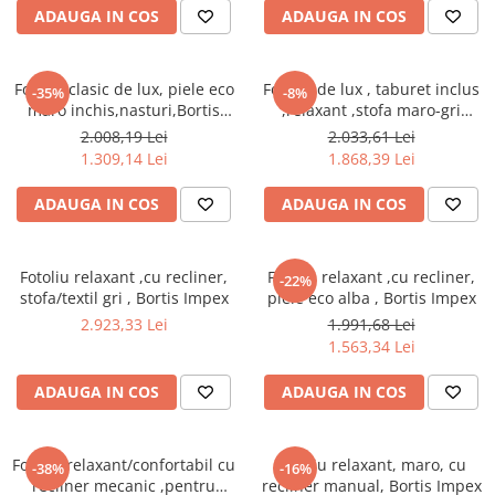
ADAUGA IN COS
ADAUGA IN COS
Scaune living/dining
Set mobilier Living
Fotoliu clasic de lux, piele eco
Fotoliu de lux , taburet inclus
-35%
-8%
Seturi masa +scaune dining
maro inchis,nasturi,Bortis
,relaxant ,stofa maro-gri
Impex
,reglabil, suport pentru
Tabureti
2.008,19 Lei
2.033,61 Lei
picioare
1.309,14 Lei
1.868,39 Lei
Bucatarie
Suporturi si tavi
ADAUGA IN COS
ADAUGA IN COS
Chiuvete bucatarie
Mese bucatarie /dining
Fotoliu relaxant ,cu recliner,
Fotoliu relaxant ,cu recliner,
-22%
stofa/textil gri , Bortis Impex
piele eco alba , Bortis Impex
Mobilier/seturi de bucatarie
2.923,33 Lei
1.991,68 Lei
Scaune bucatarie
1.563,34 Lei
Scaune din lemn
ADAUGA IN COS
ADAUGA IN COS
Dormitor
Comode
Comode lux-ultramoderne
Fotoliu relaxant/confortabil cu
Fotoliu relaxant, maro, cu
-38%
-16%
recliner mecanic ,pentru
recliner manual, Bortis Impex