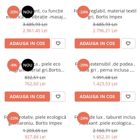
cuiere/mobila hol Rai casmir
Fotoliu relaxant, cu funcţie
Fotoliu reglabil, material textil
-20%
NOU
-24%
Pantofare Hol
electrică de vibraţie -masaj,
gri, Bortis Impex
textil gri maronie,Bortis Impex
Set mobilier Hol modern cu
3.685,93 Lei
3.685,93 Lei
panouri tapitate
2.961,45 Lei
2.796,21 Lei
Seturi hol cuiere
ADAUGA IN COS
ADAUGA IN COS
Mobilier Birou
Fotolii
Fotoliu scoica , piele eco
Fotoliu extensibil ,de podea ,
-8%
NOU
-29%
Birouri
negru/material gri,Bortis
stofa gri , perna inclusa ,
Impex
Bortis Impex
Birouri pe colt
832,51 Lei
1.991,68 Lei
762,60 Lei
1.423,53 Lei
Canapele birou
Dulapuri birou/bibliorafturi
ADAUGA IN COS
ADAUGA IN COS
Mese birou
rafturi/etajere carti
Fotoliu rotativ, piele ecologică
Fotoliu de lux , taburet inclus
-23%
-24%
gri maroniu, Bortis Impex
,relaxant ,piele ecologica
Scaune Birou
crem-bej,reglabil, suport
1.203,65 Lei
2.160,71 Lei
Scaune conferinta-vizitator
pentru picioare
927,84 Lei
1.652,31 Lei