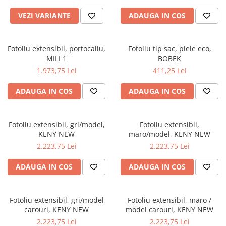
Seturi mobilier birou complet
VEZI VARIANTE
ADAUGA IN COS
Camera copiilor
Birouri camera copilului
Fotoliu extensibil, portocaliu,
Fotoliu tip sac, piele eco,
Canapele copii
MILI 1
BOBEK
Fotolii
1.973,75 Lei
411,25 Lei
Paturi pentru copii
ADAUGA IN COS
ADAUGA IN COS
Paturi supraetajate
Covoare
Fotoliu extensibil, gri/model,
Fotoliu extensibil,
COVOARE CLASICE
KENY NEW
maro/model, KENY NEW
COVOARE PUFOASE(SHAGGY)FIR
2.223,75 Lei
2.223,75 Lei
LUNG
ADAUGA IN COS
ADAUGA IN COS
Mobilier Gradina
Banci gradina si terasa
Mese gradina
Fotoliu extensibil, gri/model
Fotoliu extensibil, maro /
carouri, KENY NEW
model carouri, KENY NEW
Scaune de gradina
2.223,75 Lei
2.223,75 Lei