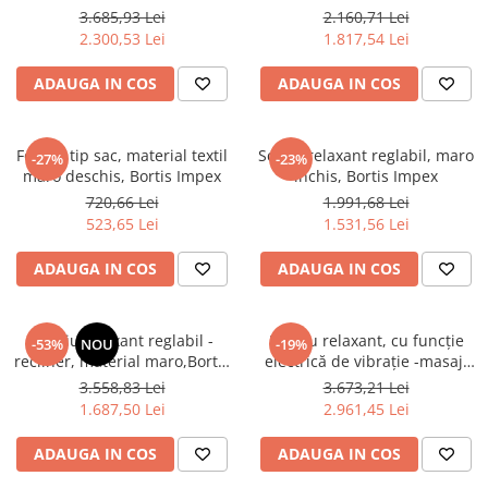
Dulapuri haine si Sifoniere
living/hol/birou ,piele eco
3.685,93 Lei
2.160,71 Lei
maro,Bortis
Masute de toaleta
2.300,53 Lei
1.817,54 Lei
Noptiere dormitor
ADAUGA IN COS
ADAUGA IN COS
Paturi cu saltea inclusa(pachet
promo)
Fotoliu tip sac, material textil
Scaun relaxant reglabil, maro
-27%
-23%
Paturi de 1 persoana
maro deschis, Bortis Impex
închis, Bortis Impex
Paturi lemn & pal
720,66 Lei
1.991,68 Lei
523,65 Lei
1.531,56 Lei
Paturi metalice
Paturi tapitate
ADAUGA IN COS
ADAUGA IN COS
Saltele
Seturi dormitoare complete
Fotoliu relaxant reglabil -
Fotoliu relaxant, cu funcţie
-53%
NOU
-19%
recliner, material maro,Bortis
electrică de vibraţie -masaj,
Suporturi saltea/Somiere/Gratii
Impex
textil maro,Bortis Impex
pentru pat
3.558,83 Lei
3.673,21 Lei
1.687,50 Lei
2.961,45 Lei
Mobilier Hol/Cuiere
Banci pentru asteptare
ADAUGA IN COS
ADAUGA IN COS
Colectia casmir -seturi