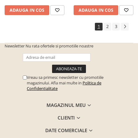
Seturi de gradina
ADAUGA IN COS
ADAUGA IN COS
Sezlonguri
Sezlonguri de gradina si terasa
1
2
3
Electrocasnice incorporabile
,Chiuvete si baterii
Baterii bucatarie
Newsletter
Nu rata ofertele si promotiile noastre
Chiuvete bucatarie
Cuptoare cu microunde
incorporabile
Vreau sa primesc newsletter cu promotiile
Cuptoare incorporabile
magazinului. Afla mai multe in
Politica de
Confidentialitate
Hote
Masini de spalat vase
MAGAZINUL MEU
Oale sub presiune
Plite incorporabile
CLIENTI
Prajitoare paine
DATE COMERCIALE
Storcatoare