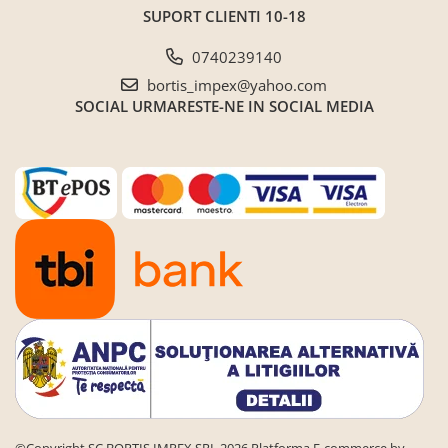
SUPORT CLIENTI
10-18
Saltele ,Perne,Topper
Paturi tapitate , Canapele si Coltare
0740239140
la comanda !
bortis_impex@yahoo.com
Coltare/canapele in L
SOCIAL
URMARESTE-NE IN SOCIAL MEDIA
Paturi tapitate dormitor
Paturi tapitate dormitor
Jaluzele verticale la comanda
Mobilier Resigilat
Promotia saptamanii (extra
discount ) - %
Promotii lunare
Produse cu livrare in 24H
Mobilier clasic/rustic/vintage
Mobilier tapitat
Paturi tapitate dormitor
Toate Produsele
©Copyright SC BORTIS IMPEX SRL 2026
Platforma E-commerce by