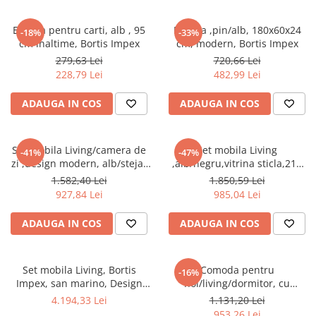
Etajera pentru carti, alb , 95
Etajera ,pin/alb, 180x60x24
-18%
-33%
cm inaltime, Bortis Impex
cm, modern, Bortis Impex
279,63 Lei
720,66 Lei
228,79 Lei
482,99 Lei
ADAUGA IN COS
ADAUGA IN COS
Set mobila Living/camera de
Set mobila Living
-41%
-47%
zi ,design modern, alb/stejar
,alb/negru,vitrina sticla,210
auriu ,175 cm lungime,vitrina
cm lungime ,Bortis Impex
1.582,40 Lei
1.850,59 Lei
sticla, Bortis
927,84 Lei
985,04 Lei
ADAUGA IN COS
ADAUGA IN COS
Set mobila Living, Bortis
Comoda pentru
-16%
Impex, san marino, Design
hol/living/dormitor, cu
elegant, 300 x 200 cm
sertare, stejar sonoma/alb
4.194,33 Lei
1.131,20 Lei
,123x85x34 cm,Bortis Impex
953,26 Lei