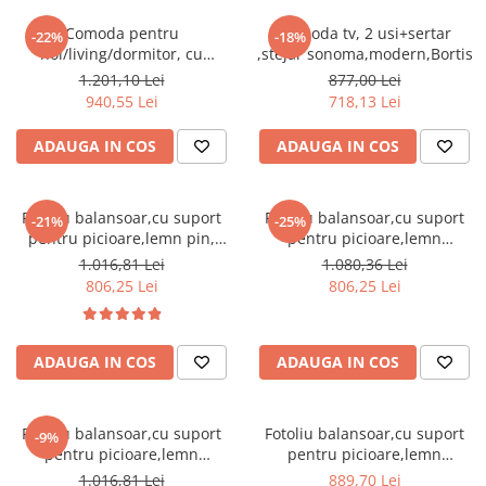
Comoda pentru
Comoda tv, 2 usi+sertar
-22%
-18%
hol/living/dormitor, cu
,stejar sonoma,modern,Bortis
sertare, stejar
1.201,10 Lei
877,00 Lei
sonoma,123x85x34 cm,Bortis
940,55 Lei
718,13 Lei
Impex
ADAUGA IN COS
ADAUGA IN COS
Fotoliu balansoar,cu suport
Fotoliu balansoar,cu suport
-21%
-25%
pentru picioare,lemn pin,
pentru picioare,lemn
stofa/textil alb/crem ,cu
mesteacan maro, stofa/textil
1.016,81 Lei
1.080,36 Lei
perna,Bortis
maro ,cu perna,Bortis
806,25 Lei
806,25 Lei
ADAUGA IN COS
ADAUGA IN COS
Fotoliu balansoar,cu suport
Fotoliu balansoar,cu suport
-9%
pentru picioare,lemn
pentru picioare,lemn
mesteacan, stofa/textil gri ,cu
mesteacan, stofa/textil maro
1.016,81 Lei
889,70 Lei