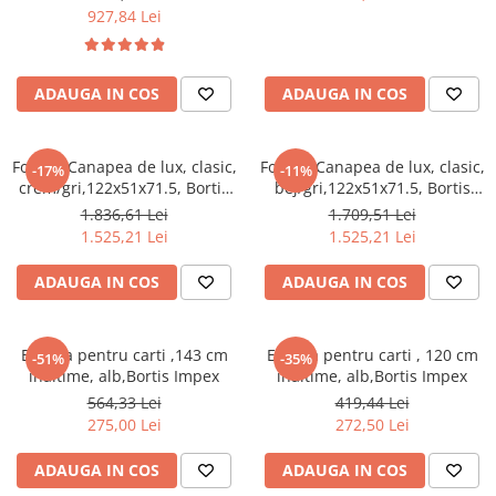
perna,Bortis
,cu perna,Bortis
927,84 Lei
ADAUGA IN COS
ADAUGA IN COS
Fotoliu/Canapea de lux, clasic,
Fotoliu/Canapea de lux, clasic,
-17%
-11%
crem/gri,122x51x71.5, Bortis
bej/gri,122x51x71.5, Bortis
Impex
Impex
1.836,61 Lei
1.709,51 Lei
1.525,21 Lei
1.525,21 Lei
ADAUGA IN COS
ADAUGA IN COS
Etajera pentru carti ,143 cm
Etajera pentru carti , 120 cm
-51%
-35%
inaltime, alb,Bortis Impex
inaltime, alb,Bortis Impex
564,33 Lei
419,44 Lei
275,00 Lei
272,50 Lei
ADAUGA IN COS
ADAUGA IN COS