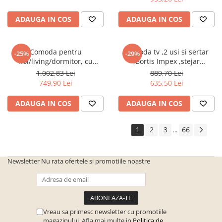
ADAUGA IN COS
ADAUGA IN COS
Comoda pentru
Comoda tv ,2 usi si sertar
-25%
-29%
hol/living/dormitor, cu
,Bortis Impex ,stejar
sertare, prun,106x75x35
sonoma/alb
1.002,83 Lei
889,70 Lei
cm,Bortis Impex
749,90 Lei
635,50 Lei
ADAUGA IN COS
ADAUGA IN COS
1
2
3
66
...
Newsletter
Nu rata ofertele si promotiile noastre
Vreau sa primesc newsletter cu promotiile
magazinului. Afla mai multe in
Politica de