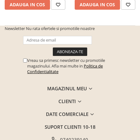
ADAUGA IN COS
ADAUGA IN COS
Scaune living/dining
Set mobilier Living
Seturi masa +scaune dining
Newsletter
Nu rata ofertele si promotiile noastre
Tabureti
Bucatarie
Suporturi si tavi
Vreau sa primesc newsletter cu promotiile
Chiuvete bucatarie
magazinului. Afla mai multe in
Politica de
Confidentialitate
Mese bucatarie /dining
Mobilier/seturi de bucatarie
MAGAZINUL MEU
Scaune bucatarie
CLIENTI
Scaune din lemn
Dormitor
DATE COMERCIALE
Comode
SUPORT CLIENTI
10-18
Comode lux-ultramoderne
0740239140