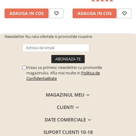
sticla neagra
Seturi dormitoare complete
Set mobilier Living
Suporturi saltea/Somiere/Gratii
ADAUGA IN COS
ADAUGA IN COS
Seturi masa +scaune dining
pentru pat
Tabureti
Newsletter
Nu rata ofertele si promotiile noastre
Vreau sa primesc newsletter cu promotiile
magazinului. Afla mai multe in
Politica de
Confidentialitate
MAGAZINUL MEU
CLIENTI
DATE COMERCIALE
SUPORT CLIENTI
10-18