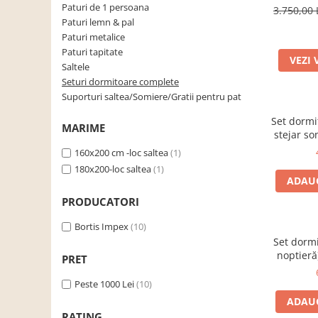
nastur
Paturi de 1 persoana
3.750,00 
Scaune living/dining
Paturi lemn & pal
Paturi metalice
Set mobilier Living
Paturi tapitate
VEZI 
Seturi masa +scaune dining
Saltele
Seturi dormitoare complete
Tabureti
Suporturi saltea/Somiere/Gratii pentru pat
Bucatarie
Set dormi
Suporturi si tavi
MARIME
stejar s
Chiuvete bucatarie
160x200 cm -loc saltea
(1)
180x200-loc saltea
(1)
Mese bucatarie /dining
ADAUG
Mobilier/seturi de bucatarie
PRODUCATORI
Scaune bucatarie
Bortis Impex
(10)
Scaune din lemn
Set dormi
noptieră)
Dormitor
PRET
norveg
Comode
Peste 1000 Lei
(10)
Comode lux-ultramoderne
ADAUG
RATING