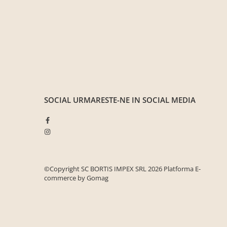
cuiere/mobila hol Rai casmir
Pantofare Hol
Set mobilier Hol modern cu
panouri tapitate
Seturi hol cuiere
Mobilier Birou
Fotolii
SOCIAL
URMARESTE-NE IN SOCIAL MEDIA
Birouri
Birouri pe colt
Canapele birou
Dulapuri birou/bibliorafturi
©Copyright SC BORTIS IMPEX SRL 2026
Platforma E-
Mese birou
commerce by Gomag
rafturi/etajere carti
Scaune Birou
Scaune conferinta-vizitator