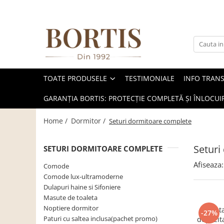
Toate Produsele
Living
Fotolii balansoar/relaxante
TOATE PRODUSELE
TESTIMONIALE
INFO TRAN
Canapele
Coltare/canapele in L
GARANȚIA BORTIS: PROTECȚIE COMPLETĂ ȘI ÎNLOCUIR
Comode
Home /
Dormitor /
Seturi dormitoare complete
Comode lux-ultramoderne
Comode stil clasic/rustic
Seturi
SETURI DORMITOARE COMPLETE
Fotolii
Afiseaza:
Comode
Fotolii extensibile
Comode lux-ultramoderne
Dulapuri haine si Sifoniere
Masute de cafea
Masute de toaleta
Mese sufragerie/dining
Noptiere dormitor
Pat t
-27%
Paturi cu saltea inclusa(pachet promo)
depozita
Rafturi/ etajere carti