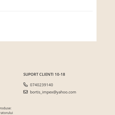
SUPORT CLIENTI
10-18
0740239140
bortis_impex@yahoo.com
produse:
ratorului