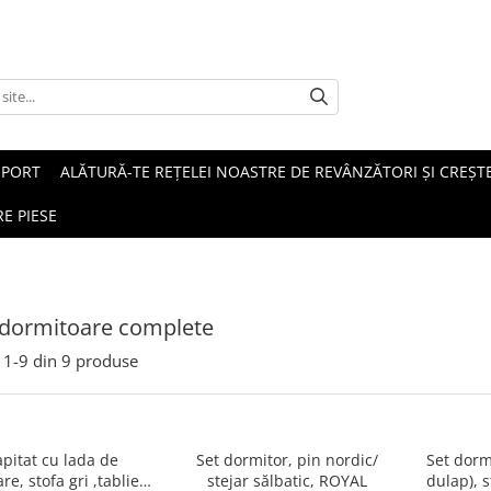
SPORT
ALĂTURĂ-TE REȚELEI NOASTRE DE REVÂNZĂTORI ȘI CREȘTE
E PIESE
 dormitoare complete
1-
9
din
9
produse
apitat cu lada de
Set dormitor, pin nordic/
Set dormi
re, stofa gri ,tablie
stejar sălbatic, ROYAL
dulap), s