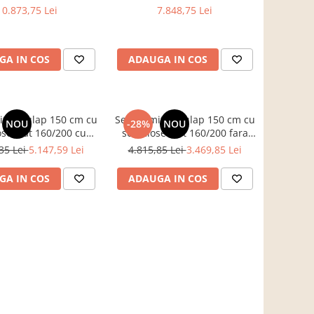
n alb, LUMERA
craft, ANGEL
10.873,75 Lei
7.848,75 Lei
GA IN COS
ADAUGA IN COS
itor Dulap 150 cm cu
Set dormitor Dulap 150 cm cu
NOU
-28%
NOU
lose+Pat 160/200 cu
soft close+Pat 160/200 fara
rabatabila si saltea
somiera si fara saltea +2
35 Lei
5.147,59 Lei
4.815,85 Lei
3.469,85 Lei
ptiere alb lucios
noptiere alb lucios
GA IN COS
ADAUGA IN COS