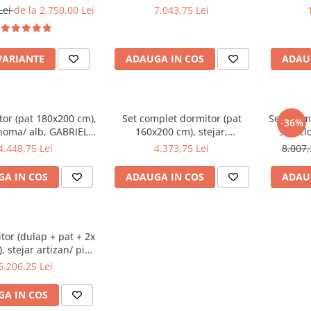
i matlasata,Bortis
pi
Lei
de la 2.750,00 Lei
7.043,75 Lei
Impex
VARIANTE
ADAUGA IN COS
ADAU
tor (pat 180x200 cm),
Set complet dormitor (pat
Set dorm
-36%
onoma/ alb, GABRIELA
160x200 cm), stejar,
soft c
NEW
sonoma/alb GABRIELA NEW
somiera 
4.448,75 Lei
4.373,75 Lei
8.007,
+2 no
A IN COS
ADAUGA IN COS
ADAU
tor (dulap + pat + 2x
, stejar artizan/ pin
ian negru, BAFRA
6.206,25 Lei
A IN COS