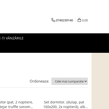
0740239140
0,00
-ȚI VÂNZĂRILE
Ordoneaza:
tor (pat, 2 noptiere,
Set dormitor, (dulap, pat
tejar truffle sonoma/
160x200, 2x noptieră), alb