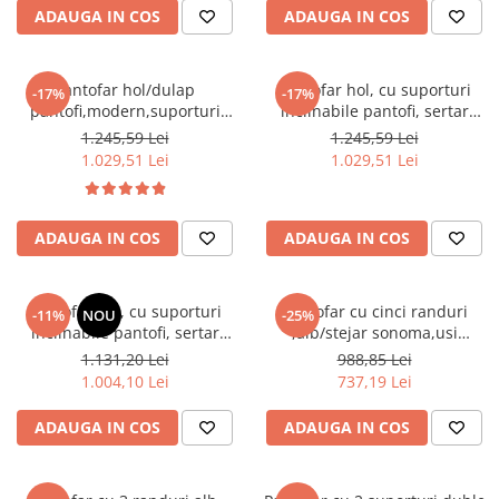
butoni auriu, Bortis
Seturi dormitoare complete
ADAUGA IN COS
ADAUGA IN COS
Set mobilier Living
Suporturi saltea/Somiere/Gratii
Seturi masa +scaune dining
pentru pat
Pantofar hol/dulap
Pantofar hol, cu suporturi
Tabureti
-17%
-17%
pantofi,modern,suporturi
inclinabile pantofi, sertar
inclinabile,alb,120x85x28cm,Bortis
,stejar
1.245,59 Lei
1.245,59 Lei
Impex
sonoma,practic/modern,Bortis
1.029,51 Lei
1.029,51 Lei
ADAUGA IN COS
ADAUGA IN COS
Pantofar hol, cu suporturi
Pantofar cu cinci randuri
-11%
NOU
-25%
inclinabile pantofi, sertar
,alb/stejar sonoma,usi
,alb/stejar wotan
rabatabile,85x74x35 ,Bortis
1.131,20 Lei
988,85 Lei
,practic/modern,Bortis
Impex
1.004,10 Lei
737,19 Lei
ADAUGA IN COS
ADAUGA IN COS