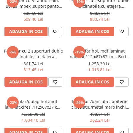
Pantofar cu 3 randuri,alb,
Pantofar cu 2 suporturi duble
-20%
-19%
Bortis Impex ,suport pantofi
inclinabile,cu etajera
inclinabil
moderna,alb,Bortis
635,50 Lei
988,85 Lei
508,40 Lei
800,74 Lei
ADAUGA IN COS
ADAUGA IN COS
Pantofar cu 2 suporturi duble
Pantofar hol, mdf laminat,
-6%
-19%
inclinabile,cu etajera
natural,112 x67x37 cm , Bortis
moderna reversibila, stejar
Impex
861,74 Lei
1.258,30 Lei
sonoma,Bortis
813,45 Lei
1.016,81 Lei
ADAUGA IN COS
ADAUGA IN COS
Pantofar/dulap hol ,mdf
Pantofar /bancuta ,tapiterie
-20%
-26%
laminat,cires ,112x67x37 cm,
ciocolatiu/metal maro inchis
Bortis
,81x31x49 cm,Bortis Impex
1.258,30 Lei
490,61 Lei
1.004,10 Lei
362,24 Lei
ADAUGA IN COS
ADAUGA IN COS