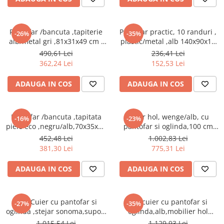
Pantofar /bancuta ,tapiterie
Pantofar practic, 10 randuri ,
-26%
-35%
alb/metal gri ,81x31x49 cm ,
plastic/metal ,alb 140x90x16
Bortis Impex
cm,Bortis Impex
490,61 Lei
236,41 Lei
362,24 Lei
152,53 Lei
ADAUGA IN COS
ADAUGA IN COS
Pantofar /bancuta ,tapitata
Cuier hol, wenge/alb, cu
-16%
-23%
piele eco ,negru/alb,70x35x45
pantofar si oglinda,100 cm
cm,Bortis
lungime, Bortis
452,48 Lei
1.002,83 Lei
381,30 Lei
775,31 Lei
ADAUGA IN COS
ADAUGA IN COS
Hol /Cuier cu pantofar si
Hol/cuier cu pantofar si
-27%
-35%
oglinda ,stejar sonoma,suport
oglinda,alb,mobilier hol
inclinabil pantofi,mobilier
,modern,92 cm lungime,Bortis
1.015,54 Lei
1.129,93 Lei