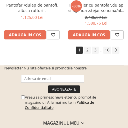
Pantofar /dulap de pantofi,
Hol /Cuier cu pantofar,dulap
-36%
alb,cu rafturi ,
si oglinda ,stejar sonoma/alb
,Bortis Impex
1.125,00 Lei
2.486,09 Lei
1.588,76 Lei
ADAUGA IN COS
ADAUGA IN COS
1
2
3
16
...
Newsletter
Nu rata ofertele si promotiile noastre
Vreau sa primesc newsletter cu promotiile
magazinului. Afla mai multe in
Politica de
Confidentialitate
MAGAZINUL MEU