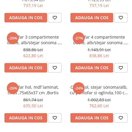
hol,Bortis
737,19 Lei
737,19 Lei
ADAUGA IN COS
ADAUGA IN COS
Pantofar 3 compartimente
Pantofar 4 compartimente
-26%
-27%
duble, alb/stejar sonoma ,
duble, alb/stejar sonoma ,
Bortis Impex
Bortis Impex
838,86 Lei
1.143,91 Lei
622,80 Lei
838,86 Lei
ADAUGA IN COS
ADAUGA IN COS
Pantofar hol, mdf laminat,
Cuier hol, stejar sonoma/alb,
-26%
-24%
cires ,75x65x37 cm ,Bortis
cu pantofar si oglinda,100 cm
lungime, Bortis
861,74 Lei
1.002,83 Lei
635,50 Lei
762,60 Lei
ADAUGA IN COS
ADAUGA IN COS