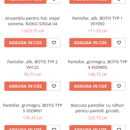
Dulapuri haine si Sifoniere
Masute de toaleta
Ansamblu pentru hol, stejar
Pantofar, alb, BOTIS TYP 1
Noptiere dormitor
sonoma, NOKO-SINGA 04
VSY050
Paturi cu saltea inclusa(pachet
1.623,75 Lei
111,25 Lei
promo)
ADAUGA IN COS
ADAUGA IN COS
Paturi de 1 persoana
Paturi lemn & pal
Paturi metalice
Pantofar, alb, BOTIS TYP 2
Pantofar, gri/negru, BOTIS TYP
VH122
4 VSDW05
Paturi tapitate
93,75 Lei
148,75 Lei
Saltele
ADAUGA IN COS
ADAUGA IN COS
Seturi dormitoare complete
Suporturi saltea/Somiere/Gratii
pentru pat
Pantofar, gri/negru, BOTIS TYP
Bancuta pantofar cu rafturi
5 VSDW01
pentru pantofi, gri/alb,
Mobilier Hol/Cuiere
136,25 Lei
323,75 Lei
Banci pentru asteptare
Colectia casmir -seturi
ADAUGA IN COS
ADAUGA IN COS