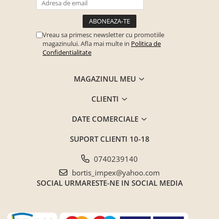
Seturi de gradina
Sezlonguri
Sezlonguri de gradina si terasa
Vreau sa primesc newsletter cu promotiile
magazinului. Afla mai multe in
Politica de
Electrocasnice incorporabile
Confidentialitate
,Chiuvete si baterii
Baterii bucatarie
MAGAZINUL MEU
Chiuvete bucatarie
CLIENTI
Cuptoare cu microunde
incorporabile
DATE COMERCIALE
Cuptoare incorporabile
SUPORT CLIENTI
10-18
Hote
Masini de spalat vase
0740239140
Oale sub presiune
bortis_impex@yahoo.com
SOCIAL
URMARESTE-NE IN SOCIAL MEDIA
Plite incorporabile
Prajitoare paine
Storcatoare