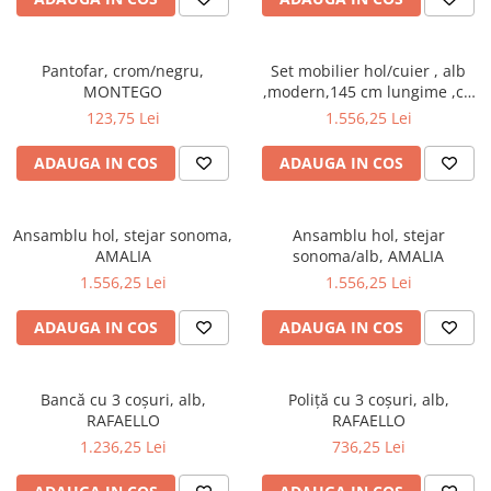
cuiere/mobila hol Rai casmir
Pantofare Hol
Pantofar, crom/negru,
Set mobilier hol/cuier , alb
Set mobilier Hol modern cu
MONTEGO
,modern,145 cm lungime ,cu
panouri tapitate
dulap, Bortis Impex
123,75 Lei
1.556,25 Lei
Seturi hol cuiere
ADAUGA IN COS
ADAUGA IN COS
Mobilier Birou
Fotolii
Birouri
Ansamblu hol, stejar sonoma,
Ansamblu hol, stejar
AMALIA
sonoma/alb, AMALIA
Birouri pe colt
1.556,25 Lei
1.556,25 Lei
Canapele birou
ADAUGA IN COS
ADAUGA IN COS
Dulapuri birou/bibliorafturi
Mese birou
Bancă cu 3 coşuri, alb,
Poliţă cu 3 coşuri, alb,
rafturi/etajere carti
RAFAELLO
RAFAELLO
Scaune Birou
1.236,25 Lei
736,25 Lei
Scaune conferinta-vizitator