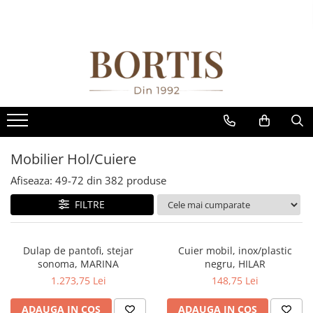
Toate Produsele
Living
Fotolii balansoar/relaxante
Canapele
Coltare/canapele in L
Mobilier Hol/Cuiere
Comode
Afiseaza:
49-
72
din
382
produse
Comode lux-ultramoderne
Comode stil clasic/rustic
FILTRE
Fotolii
Fotolii extensibile
Dulap de pantofi, stejar
Cuier mobil, inox/plastic
sonoma, MARINA
negru, HILAR
Masute de cafea
1.273,75 Lei
148,75 Lei
Mese sufragerie/dining
ADAUGA IN COS
ADAUGA IN COS
Rafturi/ etajere carti