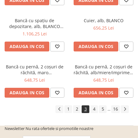
ADAUGA IN COS
ADAUGA IN COS
Seturi mobilier birou complet
Camera copiilor
Bancă cu spaţiu de
Cuier, alb, BLANCO
Birouri camera copilului
depozitare, alb, BLANCO
656,25 Lei
Canapele copii
SY1232
1.106,25 Lei
Fotolii
ADAUGA IN COS
ADAUGA IN COS
Paturi pentru copii
Paturi supraetajate
Bancă cu pernă, 2 coşuri de
Bancă cu pernă, 2 coşuri de
Covoare
răchită, maro
răchită, alb/miere/imprimeu,
COVOARE CLASICE
închis/bej/imprimeu, SEAT
SEAT BENCH 4
648,75 Lei
648,75 Lei
BENCH 3
COVOARE PUFOASE(SHAGGY)FIR
ADAUGA IN COS
ADAUGA IN COS
LUNG
Mobilier Gradina
1
2
3
4
5
16
...
Banci gradina si terasa
Mese gradina
Newsletter
Nu rata ofertele si promotiile noastre
Scaune de gradina