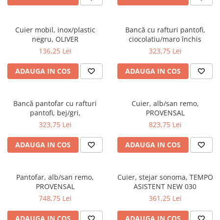
Scaune living/dining
Set mobilier Living
Cuier mobil, inox/plastic
Bancă cu rafturi pantofi,
negru, OLIVER
ciocolatiu/maro închis
Seturi masa +scaune dining
136,25 Lei
323,75 Lei
Tabureti
ADAUGA IN COS
ADAUGA IN COS
Bucatarie
Suporturi si tavi
Chiuvete bucatarie
Bancă pantofar cu rafturi
Cuier, alb/san remo,
pantofi, bej/gri,
PROVENSAL
Mese bucatarie /dining
323,75 Lei
823,75 Lei
Mobilier/seturi de bucatarie
ADAUGA IN COS
ADAUGA IN COS
Scaune bucatarie
Scaune din lemn
Pantofar, alb/san remo,
Cuier, stejar sonoma, TEMPO
Dormitor
PROVENSAL
ASISTENT NEW 030
Comode
748,75 Lei
361,25 Lei
Comode lux-ultramoderne
ADAUGA IN COS
ADAUGA IN COS