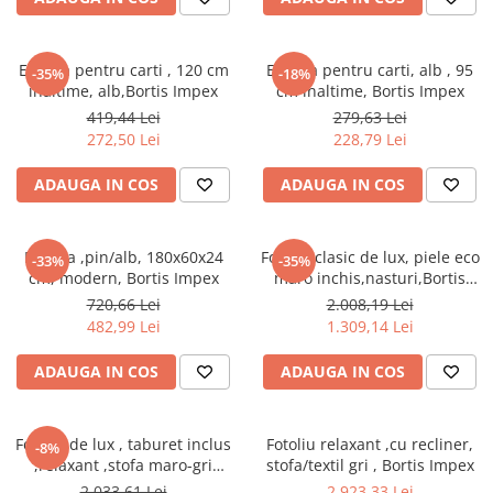
cuiere/mobila hol Rai casmir
Pantofare Hol
Etajera pentru carti , 120 cm
Etajera pentru carti, alb , 95
-35%
-18%
Set mobilier Hol modern cu
inaltime, alb,Bortis Impex
cm inaltime, Bortis Impex
panouri tapitate
419,44 Lei
279,63 Lei
Seturi hol cuiere
272,50 Lei
228,79 Lei
Mobilier Birou
ADAUGA IN COS
ADAUGA IN COS
Fotolii
Birouri
Etajera ,pin/alb, 180x60x24
Fotoliu clasic de lux, piele eco
-33%
-35%
Birouri pe colt
cm, modern, Bortis Impex
maro inchis,nasturi,Bortis
Impex
Canapele birou
720,66 Lei
2.008,19 Lei
482,99 Lei
1.309,14 Lei
Dulapuri birou/bibliorafturi
ADAUGA IN COS
ADAUGA IN COS
Mese birou
rafturi/etajere carti
Scaune Birou
Fotoliu de lux , taburet inclus
Fotoliu relaxant ,cu recliner,
-8%
,relaxant ,stofa maro-gri
stofa/textil gri , Bortis Impex
Scaune conferinta-vizitator
,reglabil, suport pentru
2.033,61 Lei
2.923,33 Lei