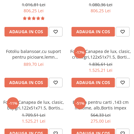
Dulapuri haine si Sifoniere
stofa/textil alb/crem ,cu
mesteacan maro, stofa/textil
1.016,81 Lei
1.080,36 Lei
perna,Bortis
maro ,cu perna,Bortis
Masute de toaleta
806,25 Lei
806,25 Lei
Noptiere dormitor
Paturi cu saltea inclusa(pachet
ADAUGA IN COS
ADAUGA IN COS
promo)
Paturi de 1 persoana
Fotoliu balansoar,cu suport
Fotoliu/Canapea de lux, clasic,
-17%
Paturi lemn & pal
pentru picioare,lemn
crem/gri,122x51x71.5, Bortis
Paturi metalice
mesteacan, stofa/textil maro
Impex
889,70 Lei
1.836,61 Lei
,cu perna,Bortis
1.525,21 Lei
Paturi tapitate
Saltele
ADAUGA IN COS
ADAUGA IN COS
Seturi dormitoare complete
Suporturi saltea/Somiere/Gratii
Fotoliu/Canapea de lux, clasic,
Etajera pentru carti ,143 cm
-11%
-51%
pentru pat
bej/gri,122x51x71.5, Bortis
inaltime, alb,Bortis Impex
Impex
Mobilier Hol/Cuiere
1.709,51 Lei
564,33 Lei
1.525,21 Lei
275,00 Lei
Banci pentru asteptare
Colectia casmir -seturi
ADAUGA IN COS
ADAUGA IN COS