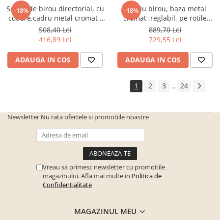
Seturi de gradina
Scaun de birou directorial, cu
Fotoliu birou, baza metal
-18%
-18%
Sezlonguri
cotiere,cadru metal cromat ,
cromat ,reglabil, pe rotile
mesh negru, modern
,piele eco alb,Bortis
508,40 Lei
889,70 Lei
Sezlonguri de gradina si terasa
,inaltime reglabila,Bortis
416,89 Lei
729,55 Lei
Electrocasnice incorporabile
,Chiuvete si baterii
ADAUGA IN COS
ADAUGA IN COS
Baterii bucatarie
1
2
3
24
Chiuvete bucatarie
...
Cuptoare cu microunde
incorporabile
Newsletter
Nu rata ofertele si promotiile noastre
Cuptoare incorporabile
Hote
Masini de spalat vase
Vreau sa primesc newsletter cu promotiile
Oale sub presiune
magazinului. Afla mai multe in
Politica de
Confidentialitate
Plite incorporabile
Prajitoare paine
MAGAZINUL MEU
Storcatoare