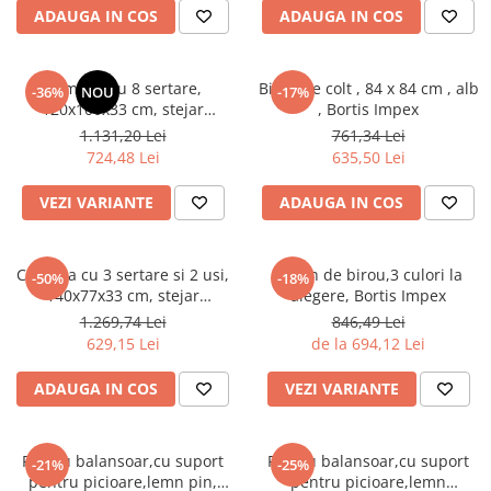
ADAUGA IN COS
ADAUGA IN COS
Scaune living/dining
Set mobilier Living
Comoda cu 8 sertare,
Birou pe colt , 84 x 84 cm , alb
-36%
NOU
-17%
Seturi masa +scaune dining
120x100x33 cm, stejar
, Bortis Impex
sonoma/alb, pentru hol,
Tabureti
1.131,20 Lei
761,34 Lei
living, dormitor, birou, Bortis
724,48 Lei
635,50 Lei
Bucatarie
Impex
Suporturi si tavi
VEZI VARIANTE
ADAUGA IN COS
Chiuvete bucatarie
Mese bucatarie /dining
Comoda cu 3 sertare si 2 usi,
Scaun de birou,3 culori la
-50%
-18%
140x77x33 cm, stejar
alegere, Bortis Impex
Mobilier/seturi de bucatarie
sonoma/alb, Bortis impex
1.269,74 Lei
846,49 Lei
Scaune bucatarie
629,15 Lei
de la 694,12 Lei
Scaune din lemn
ADAUGA IN COS
VEZI VARIANTE
Dormitor
Comode
Comode lux-ultramoderne
Fotoliu balansoar,cu suport
Fotoliu balansoar,cu suport
-21%
-25%
pentru picioare,lemn pin,
pentru picioare,lemn