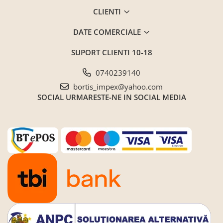
CLIENTI
Saltele ,Perne,Topper
Paturi tapitate , Canapele si Coltare
DATE COMERCIALE
la comanda !
Coltare/canapele in L
SUPORT CLIENTI
10-18
Paturi tapitate dormitor
0740239140
Paturi tapitate dormitor
bortis_impex@yahoo.com
Jaluzele verticale la comanda
SOCIAL
URMARESTE-NE IN SOCIAL MEDIA
Mobilier Resigilat
Promotia saptamanii (extra
discount ) - %
Promotii lunare
Produse cu livrare in 24H
Mobilier clasic/rustic/vintage
Mobilier tapitat
Paturi tapitate dormitor
Toate Produsele