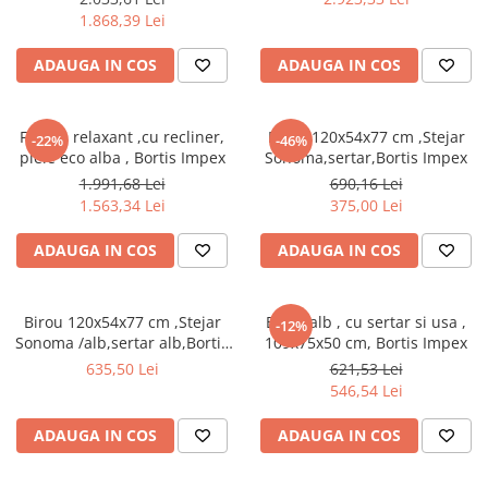
picioare
Seturi mobilier birou complet
1.868,39 Lei
Camera copiilor
ADAUGA IN COS
ADAUGA IN COS
Birouri camera copilului
Canapele copii
Fotoliu relaxant ,cu recliner,
Birou 120x54x77 cm ,Stejar
-22%
-46%
Fotolii
piele eco alba , Bortis Impex
Sonoma,sertar,Bortis Impex
Paturi pentru copii
1.991,68 Lei
690,16 Lei
1.563,34 Lei
375,00 Lei
Paturi supraetajate
Covoare
ADAUGA IN COS
ADAUGA IN COS
COVOARE CLASICE
COVOARE PUFOASE(SHAGGY)FIR
Birou 120x54x77 cm ,Stejar
Birou alb , cu sertar si usa ,
-12%
LUNG
Sonoma /alb,sertar alb,Bortis
109x75x50 cm, Bortis Impex
Impex
Mobilier Gradina
635,50 Lei
621,53 Lei
546,54 Lei
Banci gradina si terasa
Mese gradina
ADAUGA IN COS
ADAUGA IN COS
Scaune de gradina