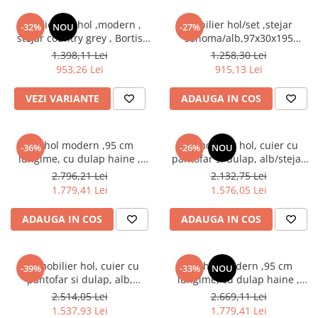
Mobilier set hol ,modern ,
Mobilier hol/set ,stejar
-32%
NOU
-27%
stejar country grey , Bortis
sonoma/alb,97x30x195
Impex
cm,Bortis impex
1.398,11 Lei
1.258,30 Lei
953,26 Lei
915,13 Lei
VEZI VARIANTE
ADAUGA IN COS
Set hol modern ,95 cm
Set mobilier hol, cuier cu
-36%
-26%
NOU
lungime, cu dulap haine ,
pantofar si dulap, alb/stejar
pantofar si panouri tapitate
sonoma, 190x140x40 cm,
2.796,21 Lei
2.132,75 Lei
stofa maro/ stejar sonoma,
Bortis Impex
1.779,41 Lei
1.576,05 Lei
Bortis
ADAUGA IN COS
ADAUGA IN COS
Set mobilier hol, cuier cu
Set hol modern ,95 cm
-39%
-33%
NOU
pantofar si dulap, alb,
lungime, cu dulap haine ,
190x140x40 cm, Bortis Impex
pantofar si panouri tapitate
2.514,05 Lei
2.669,11 Lei
stofa maro/ alb, Bortis
1.537,93 Lei
1.779,41 Lei