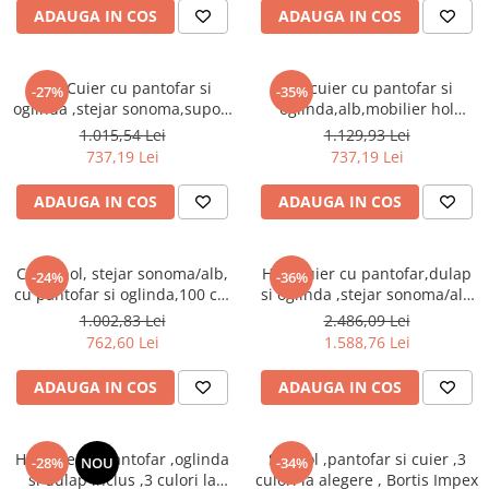
Seturi dormitoare complete
ADAUGA IN COS
ADAUGA IN COS
Set mobilier Living
Suporturi saltea/Somiere/Gratii
Seturi masa +scaune dining
pentru pat
Hol /Cuier cu pantofar si
Hol/cuier cu pantofar si
Tabureti
-27%
-35%
oglinda ,stejar sonoma,suport
oglinda,alb,mobilier hol
inclinabil pantofi,mobilier
,modern,92 cm lungime,Bortis
1.015,54 Lei
1.129,93 Lei
hol,Bortis
737,19 Lei
737,19 Lei
ADAUGA IN COS
ADAUGA IN COS
Cuier hol, stejar sonoma/alb,
Hol /Cuier cu pantofar,dulap
-24%
-36%
cu pantofar si oglinda,100 cm
si oglinda ,stejar sonoma/alb
lungime, Bortis
,Bortis Impex
1.002,83 Lei
2.486,09 Lei
762,60 Lei
1.588,76 Lei
ADAUGA IN COS
ADAUGA IN COS
Hol/cuier si pantofar ,oglinda
Set hol ,pantofar si cuier ,3
-28%
NOU
-34%
si dulap inclus ,3 culori la
culori la alegere , Bortis Impex