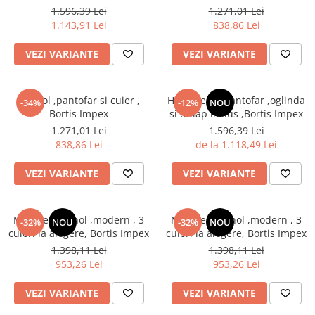
alegere,Bortis Impex
1.596,39 Lei
1.271,01 Lei
1.143,91 Lei
838,86 Lei
VEZI VARIANTE
VEZI VARIANTE
Set hol ,pantofar si cuier ,
Hol/cuier si pantofar ,oglinda
-34%
-12%
NOU
Bortis Impex
si dulap inclus ,Bortis Impex
1.271,01 Lei
1.596,39 Lei
838,86 Lei
de la 1.118,49 Lei
VEZI VARIANTE
VEZI VARIANTE
Mobilier set hol ,modern , 3
Mobilier set hol ,modern , 3
-32%
NOU
-32%
NOU
culori la alegere, Bortis Impex
culori la alegere, Bortis Impex
1.398,11 Lei
1.398,11 Lei
953,26 Lei
953,26 Lei
VEZI VARIANTE
VEZI VARIANTE