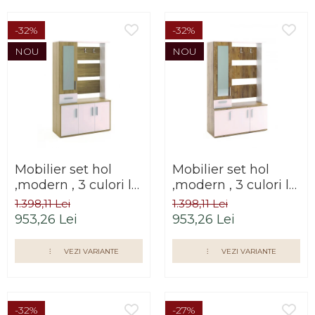
-32%
-32%
NOU
NOU
Mobilier set hol
Mobilier set hol
,modern , 3 culori la
,modern , 3 culori la
alegere, Bortis
alegere, Bortis
1.398,11 Lei
1.398,11 Lei
Impex
Impex
953,26 Lei
953,26 Lei
VEZI VARIANTE
VEZI VARIANTE
-32%
-27%