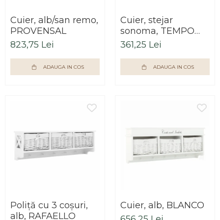
Cuier, alb/san remo,
Cuier, stejar
PROVENSAL
sonoma, TEMPO
ASISTENT NEW 030
823,75 Lei
361,25 Lei
ADAUGA IN COS
ADAUGA IN COS
Poliţă cu 3 coşuri,
Cuier, alb, BLANCO
alb, RAFAELLO
656,25 Lei