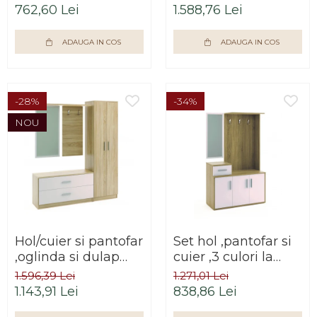
oglinda,100 cm
sonoma/alb ,Bortis
762,60 Lei
1.588,76 Lei
lungime, Bortis
Impex
ADAUGA IN COS
ADAUGA IN COS
-28%
-34%
NOU
Hol/cuier si pantofar
Set hol ,pantofar si
,oglinda si dulap
cuier ,3 culori la
inclus ,3 culori la
alegere , Bortis
1.596,39 Lei
1.271,01 Lei
alegere,Bortis
Impex
1.143,91 Lei
838,86 Lei
Impex