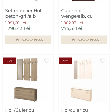
Saltele
Scaune living/dining
Seturi dormitoare
Set mobilier Hol ,
Cuier hol,
Set mobilier Living
complete
beton-gri /alb
wenge/alb, cu
Seturi masa +scaune
,modern, Bortis
pantofar si
Suporturi
1.991,68 Lei
1.002,83 Lei
dining
Impex
oglinda,100 cm
saltea/Somiere/Gratii
1.296,43 Lei
775,31 Lei
lungime, Bortis
Tabureti
pentru pat
ADAUGA IN COS
ADAUGA IN COS
-27%
-35%
Hol /Cuier cu
Hol/cuier cu