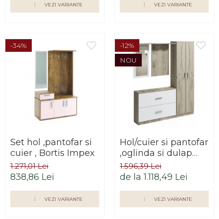
VEZI VARIANTE
VEZI VARIANTE
-34%
-12%
NOU
Set hol ,pantofar si
Hol/cuier si pantofar
cuier , Bortis Impex
,oglinda si dulap
inclus ,Bortis Impex
1.271,01 Lei
1.596,39 Lei
838,86 Lei
de la 1.118,49 Lei
VEZI VARIANTE
VEZI VARIANTE