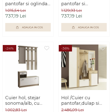
pantofar si oglinda
pantofar si
,stejar
oglinda,alb,mobilier
1.015,54 Lei
1.129,93 Lei
sonoma,suport
hol ,modern,92 cm
737,19 Lei
737,19 Lei
inclinabil
lungime,Bortis
pantofi,mobilier
ADAUGA IN COS
ADAUGA IN COS
hol,Bortis
-24%
-36%
Cuier hol, stejar
Hol /Cuier cu
sonoma/alb, cu
pantofar,dulap si
pantofar si
oglinda ,stejar
1.002,83 Lei
2.486,09 Lei