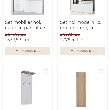
Set mobilier hol,
Set hol modern ,95
cuier cu pantofar si
cm lungime, cu
dulap, alb,
dulap haine ,
2.514,05 Lei
2.669,11 Lei
190x140x40 cm,
pantofar si panouri
1.537,93 Lei
1.779,41 Lei
Bortis Impex
tapitate stofa maro/
alb, Bortis
ADAUGA IN COS
ADAUGA IN COS