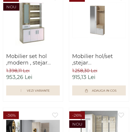
NOU
Mobilier set hol
Mobilier hol/set
,modern , stejar
,stejar
country grey , Bortis
sonoma/alb,97x30x195
1.398,11 Lei
1.258,30 Lei
Impex
cm,Bortis impex
953,26 Lei
915,13 Lei
VEZI VARIANTE
ADAUGA IN COS
-36%
-26%
NOU