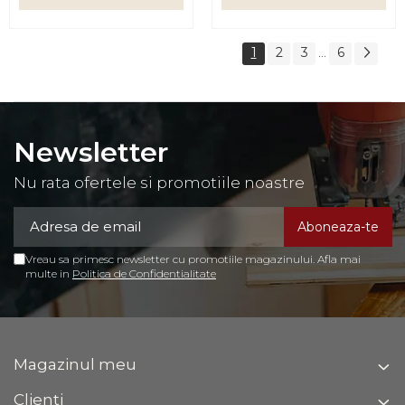
1
2
3
6
...
Newsletter
Nu rata ofertele si promotiile noastre
Vreau sa primesc newsletter cu promotiile magazinului. Afla mai
multe in
Politica de Confidentialitate
Magazinul meu
Clienti