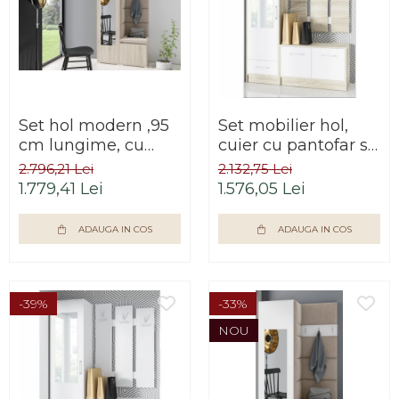
Set hol modern ,95
Set mobilier hol,
cm lungime, cu
cuier cu pantofar si
dulap haine ,
dulap, alb/stejar
2.796,21 Lei
2.132,75 Lei
pantofar si panouri
sonoma,
1.779,41 Lei
1.576,05 Lei
tapitate stofa maro/
190x140x40 cm,
stejar sonoma,
Bortis Impex
ADAUGA IN COS
ADAUGA IN COS
Bortis
-39%
-33%
NOU