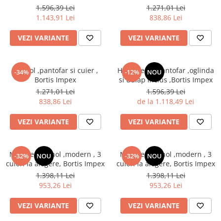
alegere,Bortis Impex
1.596,39 Lei
1.271,01 Lei
1.143,91 Lei
838,86 Lei
VEZI VARIANTE
VEZI VARIANTE
Set hol ,pantofar si cuier ,
Hol/cuier si pantofar ,oglinda
-34%
-12%
NOU
Bortis Impex
si dulap inclus ,Bortis Impex
1.271,01 Lei
1.596,39 Lei
838,86 Lei
de la 1.118,49 Lei
VEZI VARIANTE
VEZI VARIANTE
Mobilier set hol ,modern , 3
Mobilier set hol ,modern , 3
-32%
NOU
-32%
NOU
culori la alegere, Bortis Impex
culori la alegere, Bortis Impex
1.398,11 Lei
1.398,11 Lei
953,26 Lei
953,26 Lei
VEZI VARIANTE
VEZI VARIANTE