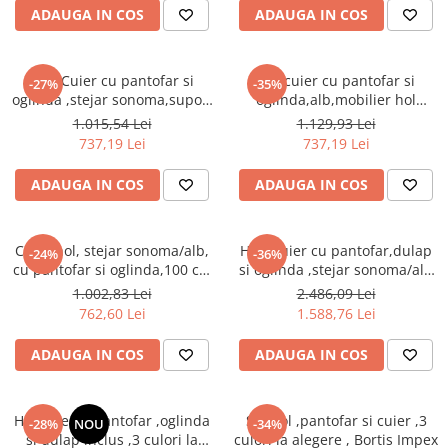
Seturi dormitoare complete
ADAUGA IN COS
ADAUGA IN COS
Set mobilier Living
Suporturi saltea/Somiere/Gratii
Seturi masa +scaune dining
pentru pat
Hol /Cuier cu pantofar si
Hol/cuier cu pantofar si
Tabureti
-27%
-35%
oglinda ,stejar sonoma,suport
oglinda,alb,mobilier hol
inclinabil pantofi,mobilier
,modern,92 cm lungime,Bortis
1.015,54 Lei
1.129,93 Lei
hol,Bortis
737,19 Lei
737,19 Lei
ADAUGA IN COS
ADAUGA IN COS
Cuier hol, stejar sonoma/alb,
Hol /Cuier cu pantofar,dulap
-24%
-36%
cu pantofar si oglinda,100 cm
si oglinda ,stejar sonoma/alb
lungime, Bortis
,Bortis Impex
1.002,83 Lei
2.486,09 Lei
762,60 Lei
1.588,76 Lei
ADAUGA IN COS
ADAUGA IN COS
Hol/cuier si pantofar ,oglinda
Set hol ,pantofar si cuier ,3
-28%
NOU
-34%
si dulap inclus ,3 culori la
culori la alegere , Bortis Impex