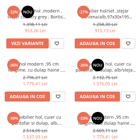
Mobilier set hol ,modern ,
Mobilier hol/set ,stejar
-32%
NOU
-27%
stejar country grey , Bortis
sonoma/alb,97x30x195
Impex
cm,Bortis impex
1.398,11 Lei
1.258,30 Lei
953,26 Lei
915,13 Lei
VEZI VARIANTE
ADAUGA IN COS
Set hol modern ,95 cm
Set mobilier hol, cuier cu
-36%
-26%
NOU
lungime, cu dulap haine ,
pantofar si dulap, alb/stejar
pantofar si panouri tapitate
sonoma, 190x140x40 cm,
2.796,21 Lei
2.132,75 Lei
stofa maro/ stejar sonoma,
Bortis Impex
1.779,41 Lei
1.576,05 Lei
Bortis
ADAUGA IN COS
ADAUGA IN COS
Set mobilier hol, cuier cu
Set hol modern ,95 cm
-39%
-33%
NOU
pantofar si dulap, alb,
lungime, cu dulap haine ,
190x140x40 cm, Bortis Impex
pantofar si panouri tapitate
2.514,05 Lei
2.669,11 Lei
stofa maro/ alb, Bortis
1.537,93 Lei
1.779,41 Lei