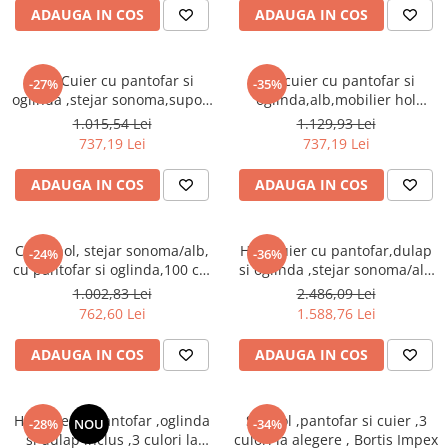
Seturi dormitoare complete
ADAUGA IN COS
ADAUGA IN COS
Set mobilier Living
Suporturi saltea/Somiere/Gratii
Seturi masa +scaune dining
pentru pat
Hol /Cuier cu pantofar si
Hol/cuier cu pantofar si
Tabureti
-27%
-35%
oglinda ,stejar sonoma,suport
oglinda,alb,mobilier hol
inclinabil pantofi,mobilier
,modern,92 cm lungime,Bortis
1.015,54 Lei
1.129,93 Lei
hol,Bortis
737,19 Lei
737,19 Lei
ADAUGA IN COS
ADAUGA IN COS
Cuier hol, stejar sonoma/alb,
Hol /Cuier cu pantofar,dulap
-24%
-36%
cu pantofar si oglinda,100 cm
si oglinda ,stejar sonoma/alb
lungime, Bortis
,Bortis Impex
1.002,83 Lei
2.486,09 Lei
762,60 Lei
1.588,76 Lei
ADAUGA IN COS
ADAUGA IN COS
Hol/cuier si pantofar ,oglinda
Set hol ,pantofar si cuier ,3
-28%
NOU
-34%
si dulap inclus ,3 culori la
culori la alegere , Bortis Impex