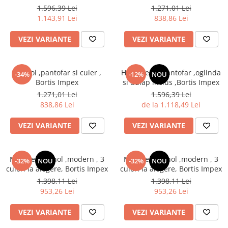
alegere,Bortis Impex
1.596,39 Lei
1.271,01 Lei
1.143,91 Lei
838,86 Lei
VEZI VARIANTE
VEZI VARIANTE
Set hol ,pantofar si cuier ,
Hol/cuier si pantofar ,oglinda
-34%
-12%
NOU
Bortis Impex
si dulap inclus ,Bortis Impex
1.271,01 Lei
1.596,39 Lei
838,86 Lei
de la 1.118,49 Lei
VEZI VARIANTE
VEZI VARIANTE
Mobilier set hol ,modern , 3
Mobilier set hol ,modern , 3
-32%
NOU
-32%
NOU
culori la alegere, Bortis Impex
culori la alegere, Bortis Impex
1.398,11 Lei
1.398,11 Lei
953,26 Lei
953,26 Lei
VEZI VARIANTE
VEZI VARIANTE