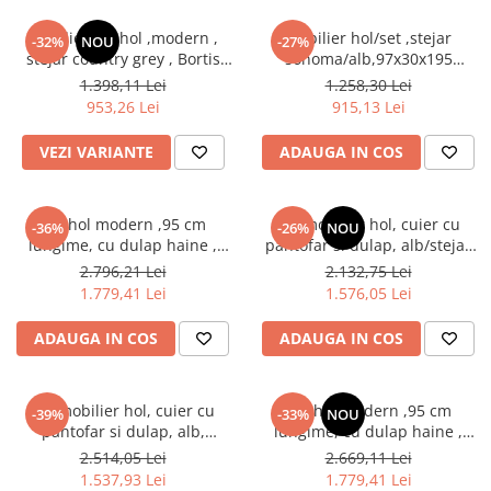
Mobilier set hol ,modern ,
Mobilier hol/set ,stejar
-32%
NOU
-27%
stejar country grey , Bortis
sonoma/alb,97x30x195
Impex
cm,Bortis impex
1.398,11 Lei
1.258,30 Lei
953,26 Lei
915,13 Lei
VEZI VARIANTE
ADAUGA IN COS
Set hol modern ,95 cm
Set mobilier hol, cuier cu
-36%
-26%
NOU
lungime, cu dulap haine ,
pantofar si dulap, alb/stejar
pantofar si panouri tapitate
sonoma, 190x140x40 cm,
2.796,21 Lei
2.132,75 Lei
stofa maro/ stejar sonoma,
Bortis Impex
1.779,41 Lei
1.576,05 Lei
Bortis
ADAUGA IN COS
ADAUGA IN COS
Set mobilier hol, cuier cu
Set hol modern ,95 cm
-39%
-33%
NOU
pantofar si dulap, alb,
lungime, cu dulap haine ,
190x140x40 cm, Bortis Impex
pantofar si panouri tapitate
2.514,05 Lei
2.669,11 Lei
stofa maro/ alb, Bortis
1.537,93 Lei
1.779,41 Lei