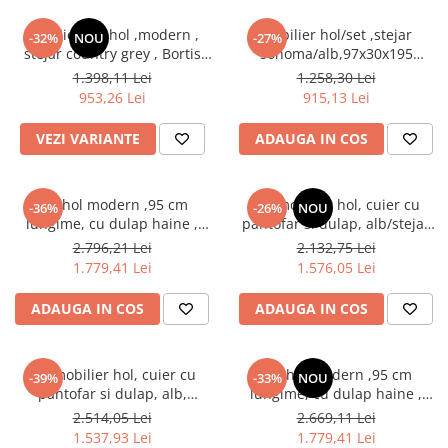
Mobilier set hol ,modern ,
Mobilier hol/set ,stejar
-32%
NOU
-27%
stejar country grey , Bortis
sonoma/alb,97x30x195
Impex
cm,Bortis impex
1.398,11 Lei
1.258,30 Lei
953,26 Lei
915,13 Lei
VEZI VARIANTE
ADAUGA IN COS
Set hol modern ,95 cm
Set mobilier hol, cuier cu
-36%
-26%
NOU
lungime, cu dulap haine ,
pantofar si dulap, alb/stejar
pantofar si panouri tapitate
sonoma, 190x140x40 cm,
2.796,21 Lei
2.132,75 Lei
stofa maro/ stejar sonoma,
Bortis Impex
1.779,41 Lei
1.576,05 Lei
Bortis
ADAUGA IN COS
ADAUGA IN COS
Set mobilier hol, cuier cu
Set hol modern ,95 cm
-39%
-33%
NOU
pantofar si dulap, alb,
lungime, cu dulap haine ,
190x140x40 cm, Bortis Impex
pantofar si panouri tapitate
2.514,05 Lei
2.669,11 Lei
stofa maro/ alb, Bortis
1.537,93 Lei
1.779,41 Lei