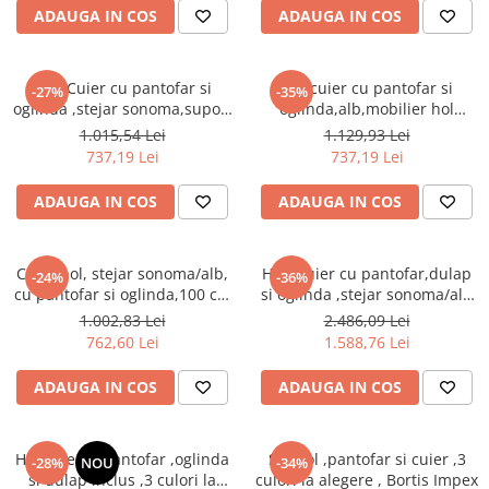
Seturi dormitoare complete
ADAUGA IN COS
ADAUGA IN COS
Set mobilier Living
Suporturi saltea/Somiere/Gratii
Seturi masa +scaune dining
pentru pat
Hol /Cuier cu pantofar si
Hol/cuier cu pantofar si
Tabureti
-27%
-35%
oglinda ,stejar sonoma,suport
oglinda,alb,mobilier hol
inclinabil pantofi,mobilier
,modern,92 cm lungime,Bortis
1.015,54 Lei
1.129,93 Lei
hol,Bortis
737,19 Lei
737,19 Lei
ADAUGA IN COS
ADAUGA IN COS
Cuier hol, stejar sonoma/alb,
Hol /Cuier cu pantofar,dulap
-24%
-36%
cu pantofar si oglinda,100 cm
si oglinda ,stejar sonoma/alb
lungime, Bortis
,Bortis Impex
1.002,83 Lei
2.486,09 Lei
762,60 Lei
1.588,76 Lei
ADAUGA IN COS
ADAUGA IN COS
Hol/cuier si pantofar ,oglinda
Set hol ,pantofar si cuier ,3
-28%
NOU
-34%
si dulap inclus ,3 culori la
culori la alegere , Bortis Impex