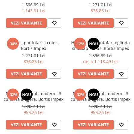
alegere,Bortis Impex
1.596,39 Lei
1.271,01 Lei
1.143,91 Lei
838,86 Lei
VEZI VARIANTE
VEZI VARIANTE
Set hol ,pantofar si cuier ,
Hol/cuier si pantofar ,oglinda
-34%
-12%
NOU
Bortis Impex
si dulap inclus ,Bortis Impex
1.271,01 Lei
1.596,39 Lei
838,86 Lei
de la 1.118,49 Lei
VEZI VARIANTE
VEZI VARIANTE
Mobilier set hol ,modern , 3
Mobilier set hol ,modern , 3
-32%
NOU
-32%
NOU
culori la alegere, Bortis Impex
culori la alegere, Bortis Impex
1.398,11 Lei
1.398,11 Lei
953,26 Lei
953,26 Lei
VEZI VARIANTE
VEZI VARIANTE