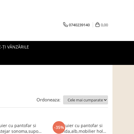
0740239140
0,00
-ȚI VÂNZĂRILE
Ordoneaza:
uier cu pantofar si
Hol/cuier cu pantofar si
-35%
,stejar sonoma,suport
oglinda,alb,mobilier hol