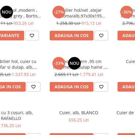
r set hol ,modern ,
Mobilier hol/set ,stejar
Set h
NOU
-27%
-36%
ountry grey , Bortis
sonoma/alb,97x30x195
lungim
Impex
cm,Bortis impex
pantofar
,11 Lei
953,26 Lei
1.258,30 Lei
915,13 Lei
2.796,
stofa m
VARIANTE
ADAUGA IN COS
ADAU
ilier hol, cuier cu
Set hol modern ,95 cm
Cuie
-33%
NOU
far si dulap, alb,
lungime, cu dulap haine ,
40 cm, Bortis Impex
pantofar si panouri tapitate
05 Lei
1.537,93 Lei
2.669,11 Lei
1.779,41 Lei
stofa maro/ alb, Bortis
A IN COS
ADAUGA IN COS
ADAU
 cu 3 coşuri, alb,
Cuier, alb, BLANCO
Cuier de
RAFAELLO
656,25 Lei
736,25 Lei