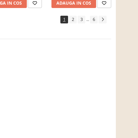
GA IN COS
ADAUGA IN COS
1
2
3
6
...