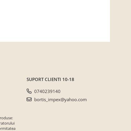
SUPORT CLIENTI
10-18
0740239140
bortis_impex@yahoo.com
produse:
ratorului
ormitatea