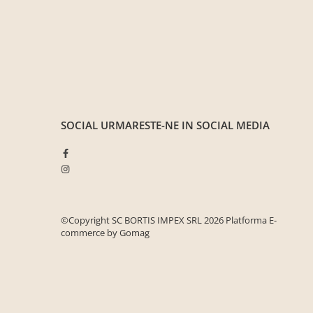
Seturi de gradina
Sezlonguri
Sezlonguri de gradina si terasa
Electrocasnice incorporabile
,Chiuvete si baterii
Baterii bucatarie
Chiuvete bucatarie
SOCIAL
URMARESTE-NE IN SOCIAL MEDIA
Cuptoare cu microunde
incorporabile
Cuptoare incorporabile
Hote
©Copyright SC BORTIS IMPEX SRL 2026
Platforma E-
Masini de spalat vase
commerce by Gomag
Oale sub presiune
Plite incorporabile
Prajitoare paine
Storcatoare