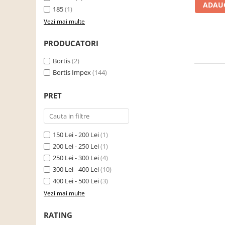
ADAUG
cuiere/mobila hol Rai casmir
185
(1)
Vezi mai multe
Pantofare Hol
Set mobilier Hol modern cu
PRODUCATORI
panouri tapitate
Bortis
(2)
Seturi hol cuiere
Bortis Impex
(144)
Mobilier Birou
Fotolii
PRET
Birouri
Birouri pe colt
150 Lei - 200 Lei
(1)
Canapele birou
200 Lei - 250 Lei
(1)
Dulapuri birou/bibliorafturi
250 Lei - 300 Lei
(4)
300 Lei - 400 Lei
(10)
Mese birou
400 Lei - 500 Lei
(3)
rafturi/etajere carti
Vezi mai multe
Scaune Birou
RATING
Scaune conferinta-vizitator