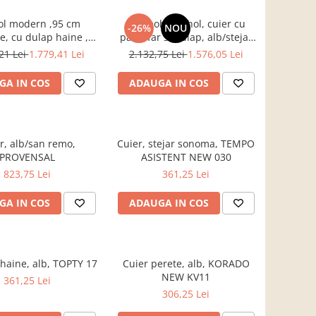
ol modern ,95 cm
Set mobilier hol, cuier cu
-26%
NOU
e, cu dulap haine ,
pantofar si dulap, alb/stejar
 si panouri tapitate
sonoma, 190x140x40 cm,
21 Lei
1.779,41 Lei
2.132,75 Lei
1.576,05 Lei
aro/ stejar sonoma,
Bortis Impex
Bortis
GA IN COS
ADAUGA IN COS
r, alb/san remo,
Cuier, stejar sonoma, TEMPO
PROVENSAL
ASISTENT NEW 030
823,75 Lei
361,25 Lei
GA IN COS
ADAUGA IN COS
 haine, alb, TOPTY 17
Cuier perete, alb, KORADO
NEW KV11
361,25 Lei
306,25 Lei