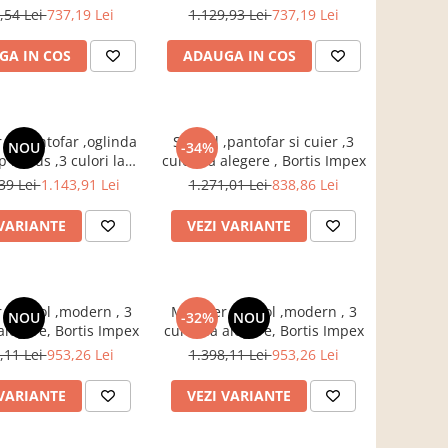
bil pantofi,mobilier
,modern,92 cm lungime,Bortis
,54 Lei
737,19 Lei
1.129,93 Lei
737,19 Lei
hol,Bortis
GA IN COS
ADAUGA IN COS
 si pantofar ,oglinda
Set hol ,pantofar si cuier ,3
NOU
-34%
p inclus ,3 culori la
culori la alegere , Bortis Impex
ere,Bortis Impex
39 Lei
1.143,91 Lei
1.271,01 Lei
838,86 Lei
 VARIANTE
VEZI VARIANTE
 set hol ,modern , 3
Mobilier set hol ,modern , 3
NOU
-32%
NOU
 alegere, Bortis Impex
culori la alegere, Bortis Impex
,11 Lei
953,26 Lei
1.398,11 Lei
953,26 Lei
 VARIANTE
VEZI VARIANTE