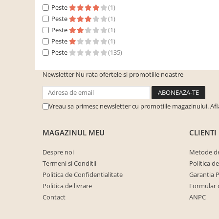
Seturi mobilier birou complet
Peste
(1)
Peste
(1)
Camera copiilor
Peste
(1)
Birouri camera copilului
Peste
(1)
Canapele copii
Peste
(135)
Fotolii
Newsletter
Nu rata ofertele si promotiile noastre
Paturi pentru copii
Paturi supraetajate
Vreau sa primesc newsletter cu promotiile magazinului. Af
Covoare
COVOARE CLASICE
MAGAZINUL MEU
CLIENTI
COVOARE PUFOASE(SHAGGY)FIR
LUNG
Despre noi
Metode de
Mobilier Gradina
Termeni si Conditii
Politica d
Politica de Confidentialitate
Garantia 
Banci gradina si terasa
Politica de livrare
Formular 
Mese gradina
Contact
ANPC
Scaune de gradina