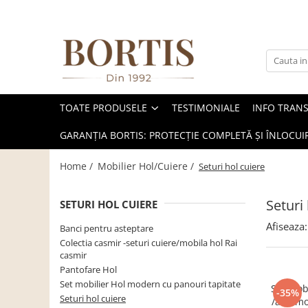
Toate Produsele
Living
Fotolii balansoar/relaxante
TOATE PRODUSELE
TESTIMONIALE
INFO TRAN
Canapele
Coltare/canapele in L
GARANȚIA BORTIS: PROTECȚIE COMPLETĂ ȘI ÎNLOCUIR
Comode
Home /
Mobilier Hol/Cuiere /
Seturi hol cuiere
Comode lux-ultramoderne
Comode stil clasic/rustic
Seturi
SETURI HOL CUIERE
Fotolii
Afiseaza:
Banci pentru asteptare
Fotolii extensibile
Colectia casmir -seturi cuiere/mobila hol Rai
casmir
Masute de cafea
Pantofare Hol
Mese sufragerie/dining
Set mobilier Hol modern cu panouri tapitate
Set mobilier Hol 
-35%
Seturi hol cuiere
/alb ,m
Rafturi/ etajere carti