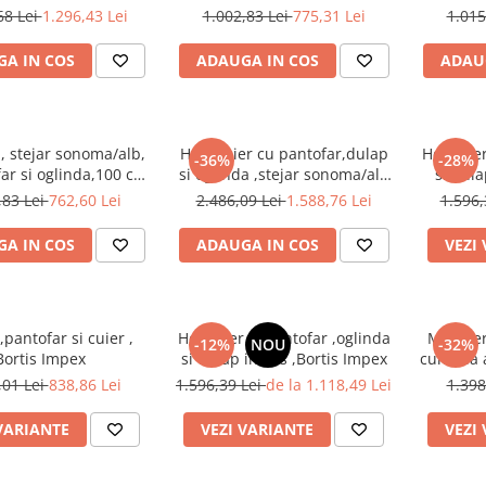
lungime, Bortis
inclina
68 Lei
1.296,43 Lei
1.002,83 Lei
775,31 Lei
1.015
A IN COS
ADAUGA IN COS
ADAU
, stejar sonoma/alb,
Hol /Cuier cu pantofar,dulap
Hol/cuier
-36%
-28%
ar si oglinda,100 cm
si oglinda ,stejar sonoma/alb
si dula
ngime, Bortis
,Bortis Impex
aleg
,83 Lei
762,60 Lei
2.486,09 Lei
1.588,76 Lei
1.596,
A IN COS
ADAUGA IN COS
VEZI
,pantofar si cuier ,
Hol/cuier si pantofar ,oglinda
Mobilier
-12%
NOU
-32%
Bortis Impex
si dulap inclus ,Bortis Impex
culori la
,01 Lei
838,86 Lei
1.596,39 Lei
de la 1.118,49 Lei
1.398
VARIANTE
VEZI VARIANTE
VEZI