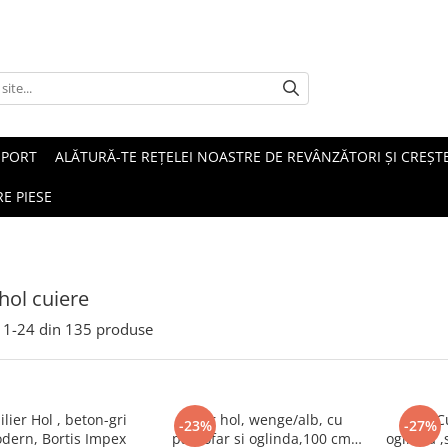
SPORT
ALĂTURĂ-TE REȚELEI NOASTRE DE REVÂNZĂTORI ȘI CREȘTE
E PIESE
 hol cuiere
1-
24
din
135
produse
, beton-gri
Cuier hol, wenge/alb, cu
Hol /C
-23%
-27%
odern, Bortis Impex
pantofar si oglinda,100 cm
oglinda 