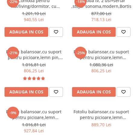
Comoda pentru
Comoda tv, 2 usi+sertar
Dulapuri haine si Sifoniere
-22%
-18%
hol/living/dormitor, cu
,stejar sonoma,modern,Bortis
Masute de toaleta
sertare, stejar
1.201,10 Lei
877,00 Lei
sonoma,123x85x34 cm,Bortis
940,55 Lei
718,13 Lei
Noptiere dormitor
Impex
Paturi cu saltea inclusa(pachet
ADAUGA IN COS
ADAUGA IN COS
promo)
Paturi de 1 persoana
Fotoliu balansoar,cu suport
Fotoliu balansoar,cu suport
-21%
-25%
Paturi lemn & pal
pentru picioare,lemn pin,
pentru picioare,lemn
Paturi metalice
stofa/textil alb/crem ,cu
mesteacan maro, stofa/textil
1.016,81 Lei
1.080,36 Lei
perna,Bortis
maro ,cu perna,Bortis
806,25 Lei
806,25 Lei
Paturi tapitate
Saltele
Seturi dormitoare complete
ADAUGA IN COS
ADAUGA IN COS
Suporturi saltea/Somiere/Gratii
pentru pat
Fotoliu balansoar,cu suport
Fotoliu balansoar,cu suport
-9%
Mobilier Hol/Cuiere
pentru picioare,lemn
pentru picioare,lemn
mesteacan, stofa/textil gri ,cu
mesteacan, stofa/textil maro
Banci pentru asteptare
1.016,81 Lei
889,70 Lei
perna,Bortis
,cu perna,Bortis
927,84 Lei
Colectia casmir -seturi