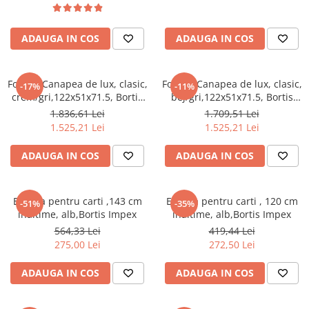
cuiere/mobila hol Rai casmir
Pantofare Hol
ADAUGA IN COS
ADAUGA IN COS
Set mobilier Hol modern cu
panouri tapitate
Fotoliu/Canapea de lux, clasic,
Fotoliu/Canapea de lux, clasic,
-17%
-11%
Seturi hol cuiere
crem/gri,122x51x71.5, Bortis
bej/gri,122x51x71.5, Bortis
Mobilier Birou
Impex
Impex
1.836,61 Lei
1.709,51 Lei
Fotolii
1.525,21 Lei
1.525,21 Lei
Birouri
ADAUGA IN COS
ADAUGA IN COS
Birouri pe colt
Canapele birou
Etajera pentru carti ,143 cm
Etajera pentru carti , 120 cm
-51%
-35%
Dulapuri birou/bibliorafturi
inaltime, alb,Bortis Impex
inaltime, alb,Bortis Impex
564,33 Lei
419,44 Lei
Mese birou
275,00 Lei
272,50 Lei
rafturi/etajere carti
ADAUGA IN COS
ADAUGA IN COS
Scaune Birou
Scaune conferinta-vizitator