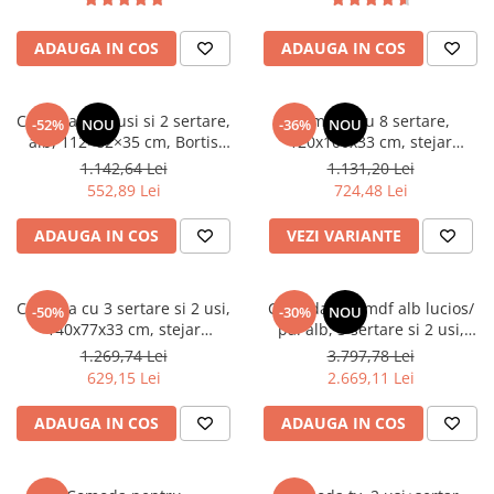
Scaune living/dining
ADAUGA IN COS
ADAUGA IN COS
Set mobilier Living
Seturi masa +scaune dining
Comoda cu 3 usi si 2 sertare,
Comoda cu 8 sertare,
-52%
NOU
-36%
NOU
Tabureti
alb, 112×82×35 cm, Bortis
120x100x33 cm, stejar
Impex
sonoma/alb, pentru hol,
Bucatarie
1.142,64 Lei
1.131,20 Lei
living, dormitor, birou, Bortis
552,89 Lei
724,48 Lei
Suporturi si tavi
Impex
Chiuvete bucatarie
ADAUGA IN COS
VEZI VARIANTE
Mese bucatarie /dining
Mobilier/seturi de bucatarie
Comoda cu 3 sertare si 2 usi,
Comoda lux, mdf alb lucios/
-50%
-30%
NOU
140x77x33 cm, stejar
pal alb, 3 sertare si 2 usi,
Scaune bucatarie
sonoma/alb, Bortis impex
lumina led sub capac, 160cm
1.269,74 Lei
3.797,78 Lei
Scaune din lemn
lungime x 41 cm adancime x
629,15 Lei
2.669,11 Lei
85 cm inaltime,
Dormitor
ADAUGA IN COS
ADAUGA IN COS
Comode
Comode lux-ultramoderne