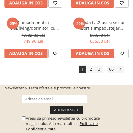
Seturi de gradina
ADAUGA IN COS
ADAUGA IN COS
Sezlonguri
Sezlonguri de gradina si terasa
Comoda pentru
Comoda tv ,2 usi si sertar
-25%
-29%
hol/living/dormitor, cu
,Bortis Impex ,stejar
Electrocasnice incorporabile
sertare, prun,106x75x35
sonoma/alb
,Chiuvete si baterii
1.002,83 Lei
889,70 Lei
cm,Bortis Impex
749,90 Lei
635,50 Lei
Baterii bucatarie
Chiuvete bucatarie
ADAUGA IN COS
ADAUGA IN COS
Cuptoare cu microunde
incorporabile
1
2
3
66
...
Cuptoare incorporabile
Hote
Newsletter
Nu rata ofertele si promotiile noastre
Masini de spalat vase
Oale sub presiune
Plite incorporabile
Vreau sa primesc newsletter cu promotiile
Prajitoare paine
magazinului. Afla mai multe in
Politica de
Confidentialitate
Storcatoare