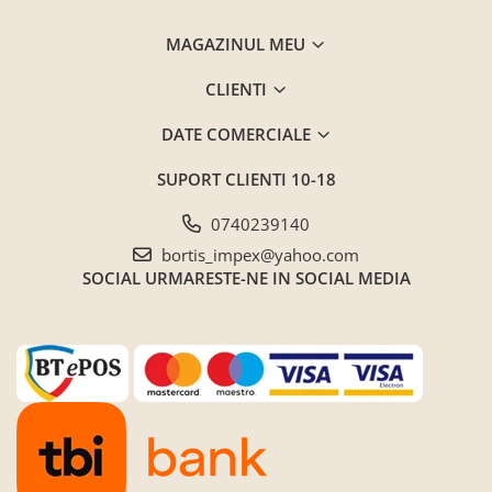
Saltele ,Perne,Topper
MAGAZINUL MEU
Paturi tapitate , Canapele si Coltare
la comanda !
CLIENTI
Coltare/canapele in L
DATE COMERCIALE
Paturi tapitate dormitor
Paturi tapitate dormitor
SUPORT CLIENTI
10-18
Jaluzele verticale la comanda
0740239140
Mobilier Resigilat
bortis_impex@yahoo.com
Promotia saptamanii (extra
SOCIAL
URMARESTE-NE IN SOCIAL MEDIA
discount ) - %
Promotii lunare
Produse cu livrare in 24H
Mobilier clasic/rustic/vintage
Mobilier tapitat
Paturi tapitate dormitor
Toate Produsele