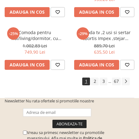
ADAUGA IN COS
ADAUGA IN COS
Comoda pentru
Comoda tv ,2 usi si sertar
-25%
-29%
hol/living/dormitor, cu
,Bortis Impex ,stejar
sertare, prun,106x75x35
sonoma/alb
1.002,83 Lei
889,70 Lei
cm,Bortis Impex
749,90 Lei
635,50 Lei
ADAUGA IN COS
ADAUGA IN COS
1
2
3
67
...
Newsletter
Nu rata ofertele si promotiile noastre
Vreau sa primesc newsletter cu promotiile
magazinului. Afla mai multe in
Politica de