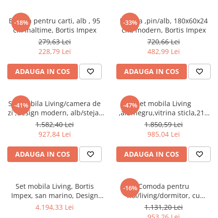
Etajera pentru carti, alb , 95
Etajera ,pin/alb, 180x60x24
-18%
-33%
cm inaltime, Bortis Impex
cm, modern, Bortis Impex
279,63 Lei
720,66 Lei
228,79 Lei
482,99 Lei
ADAUGA IN COS
ADAUGA IN COS
Set mobila Living/camera de
Set mobila Living
-41%
-47%
zi ,design modern, alb/stejar
,alb/negru,vitrina sticla,210
auriu ,175 cm lungime,vitrina
cm lungime ,Bortis Impex
1.582,40 Lei
1.850,59 Lei
sticla, Bortis
927,84 Lei
985,04 Lei
ADAUGA IN COS
ADAUGA IN COS
Set mobila Living, Bortis
Comoda pentru
-16%
Impex, san marino, Design
hol/living/dormitor, cu
elegant, 300 x 200 cm
sertare, stejar sonoma/alb
4.194,33 Lei
1.131,20 Lei
,123x85x34 cm,Bortis Impex
953,26 Lei