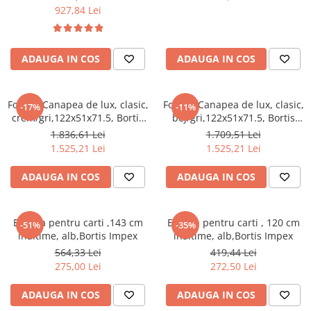
perna,Bortis
,cu perna,Bortis
927,84 Lei
ADAUGA IN COS
ADAUGA IN COS
Fotoliu/Canapea de lux, clasic,
Fotoliu/Canapea de lux, clasic,
-17%
-11%
crem/gri,122x51x71.5, Bortis
bej/gri,122x51x71.5, Bortis
Impex
Impex
1.836,61 Lei
1.709,51 Lei
1.525,21 Lei
1.525,21 Lei
ADAUGA IN COS
ADAUGA IN COS
Etajera pentru carti ,143 cm
Etajera pentru carti , 120 cm
-51%
-35%
inaltime, alb,Bortis Impex
inaltime, alb,Bortis Impex
564,33 Lei
419,44 Lei
275,00 Lei
272,50 Lei
ADAUGA IN COS
ADAUGA IN COS