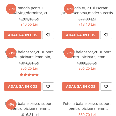
Comoda pentru
Comoda tv, 2 usi+sertar
-22%
-18%
hol/living/dormitor, cu
,stejar sonoma,modern,Bortis
sertare, stejar
1.201,10 Lei
877,00 Lei
sonoma,123x85x34 cm,Bortis
940,55 Lei
718,13 Lei
Impex
ADAUGA IN COS
ADAUGA IN COS
Fotoliu balansoar,cu suport
Fotoliu balansoar,cu suport
-21%
-25%
pentru picioare,lemn pin,
pentru picioare,lemn
stofa/textil alb/crem ,cu
mesteacan maro, stofa/textil
1.016,81 Lei
1.080,36 Lei
perna,Bortis
maro ,cu perna,Bortis
806,25 Lei
806,25 Lei
ADAUGA IN COS
ADAUGA IN COS
Fotoliu balansoar,cu suport
Fotoliu balansoar,cu suport
-9%
pentru picioare,lemn
pentru picioare,lemn
mesteacan, stofa/textil gri ,cu
mesteacan, stofa/textil maro
1.016,81 Lei
889,70 Lei