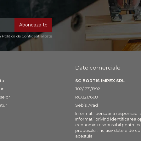
in
Politica de Confidentialitate
Date comerciale
ta
SC BORTIS IMPEX SRL
ur
J02/1771/1992
selor
RO3217668
etur
Sebis, Arad
Informatii persoana responsabil
Informatii privind identificarea 
economic responsabil pentru c
produsului, inclusiv datele de co
acestuia.