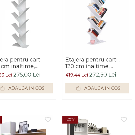
era pentru carti
Etajera pentru carti ,
3 cm inaltime,
120 cm inaltime,
,Bortis Impex
alb,Bortis Impex
275,00 Lei
272,50 Lei
33 Lei
419,44 Lei
ADAUGA IN COS
ADAUGA IN COS
-47%