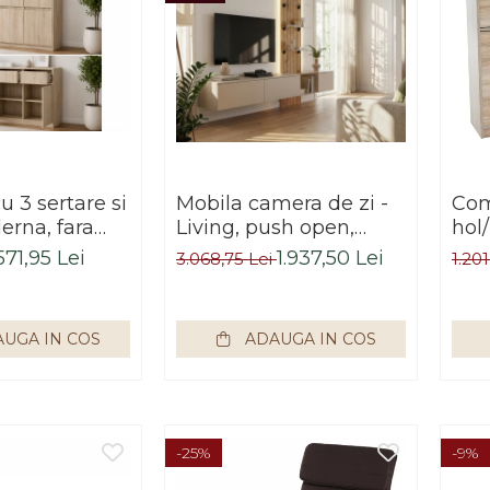
 3 sertare si
Mobila camera de zi -
Com
erna, fara
Living, push open,
hol/
20x85x33 cm,
prindere perete
sert
571,95 Lei
1.937,50 Lei
3.068,75 Lei
1.201
noma, pentru
suspendata, 220 cm
son
mitor, hol,
lungime x 160cm
cm,
pex
inaltime x 40 cm
UGA IN COS
ADAUGA IN COS
adancime , riflaj
perete, casmir
gri/stejar riflat, cu
rafturi sticla securizata,
Bortis
-25%
-9%