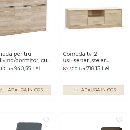
oda pentru
Comoda tv, 2
living/dormitor, cu
usi+sertar ,stejar
are, stejar
sonoma,modern,Bortis
940,55 Lei
718,13 Lei
,10 Lei
877,00 Lei
oma,123x85x34
Bortis Impex
ADAUGA IN COS
ADAUGA IN COS