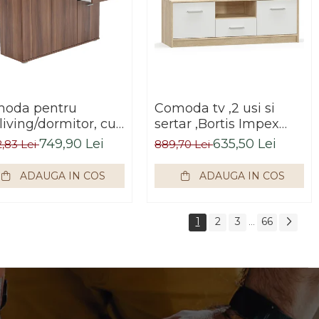
oda pentru
Comoda tv ,2 usi si
living/dormitor, cu
sertar ,Bortis Impex
tare, prun,106x75x35
,stejar sonoma/alb
749,90 Lei
635,50 Lei
2,83 Lei
889,70 Lei
Bortis Impex
ADAUGA IN COS
ADAUGA IN COS
1
2
3
66
...