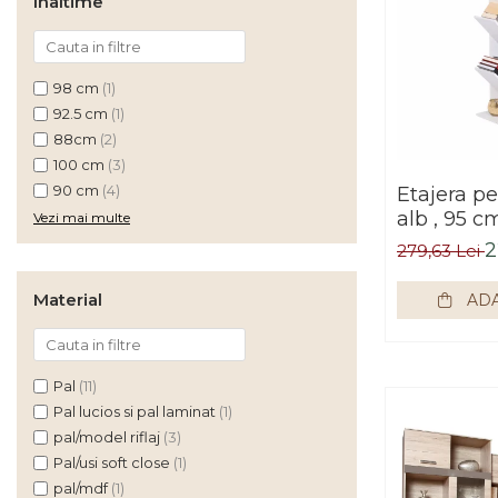
Inaltime
COVOARE
PUFOASE(SHAGGY)FIR
LUNG
Mobilier Gradina
98 cm
(1)
Banci gradina si terasa
92.5 cm
(1)
88cm
(2)
Mese gradina
100 cm
(3)
Scaune de gradina
90 cm
(4)
Etajera pe
alb , 95 c
Vezi mai multe
Seturi de gradina
Bortis Im
2
279,63 Lei
Sezlonguri
Sezlonguri de gradina si
Material
ADA
terasa
Electrocasnice incorporabile
,Chiuvete si baterii
Pal
(11)
Baterii bucatarie
Pal lucios si pal laminat
(1)
pal/model riflaj
(3)
Chiuvete bucatarie
Pal/usi soft close
(1)
Cuptoare cu microunde
pal/mdf
(1)