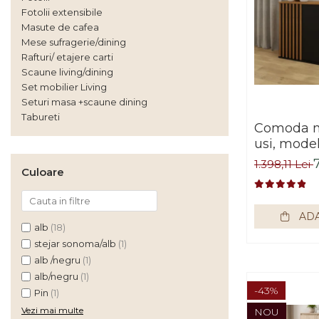
Rafturi/ etajere carti
Fotolii extensibile
Masute de cafea
Scaune living/dining
Mese sufragerie/dining
Rafturi/ etajere carti
Set mobilier Living
Scaune living/dining
Seturi masa +scaune
Set mobilier Living
dining
Seturi masa +scaune dining
Tabureti
Tabureti
Comoda m
usi, model 
Bucatarie
negru/stej
Suporturi si tavi
1.398,11 Lei
Culoare
120x88x44
Chiuvete bucatarie
impex
Mese bucatarie /dining
ADA
alb
(18)
Mobilier/seturi de bucatarie
stejar sonoma/alb
(1)
Scaune bucatarie
alb /negru
(1)
alb/negru
(1)
Scaune din lemn
-43%
Pin
(1)
Dormitor
Vezi mai multe
NOU