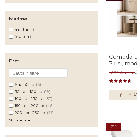
Comode
Comode lux-ultramoderne
Marime
Dulapuri haine si Sifoniere
4 rafturi
(1)
Masute de toaleta
5 rafturi
(1)
Noptiere dormitor
Paturi cu saltea
Comoda cu
inclusa(pachet promo)
Pret
3 usi, mod
Paturi de 1 persoana
manere, 1
1.001,55 Lei
stejar so
Paturi lemn & pal
living, dor
Sub 50 Lei
(6)
Paturi metalice
Bortis Im
50 Lei - 100 Lei
(19)
ADA
100 Lei - 150 Lei
(37)
Paturi tapitate
150 Lei - 200 Lei
(46)
Saltele
200 Lei - 250 Lei
(38)
Seturi dormitoare
Vezi mai multe
complete
-21%
Suporturi