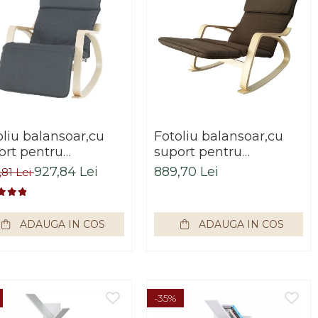
oliu balansoar,cu
Fotoliu balansoar,cu
ort pentru
suport pentru
ioare,lemn
picioare,lemn
927,84 Lei
889,70 Lei
,81 Lei
teacan, stofa/textil
mesteacan, stofa/textil
,cu perna,Bortis
maro ,cu perna,Bortis
ADAUGA IN COS
ADAUGA IN COS
-35%