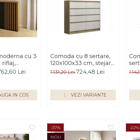
oderna cu 3
Comoda cu 8 sertare,
Com
riflaj,
120x100x33 cm, stejar
sert
ar artisan,
sonoma/alb, pentru
cm,
762,60 Lei
724,48 Lei
1.131,20 Lei
1.14
 cm, Bortis
hol, living, dormitor,
birou, Bortis Impex
UGA IN COS
VEZI VARIANTE
-37%
-22%
NOU