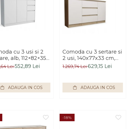
oda cu 3 usi si 2
Comoda cu 3 sertare si
are, alb, 112×82×35
2 usi, 140x77x33 cm,
 Bortis Impex
stejar sonoma/alb,
552,89 Lei
629,15 Lei
2,64 Lei
1.269,74 Lei
Bortis impex
ADAUGA IN COS
ADAUGA IN COS
-18%