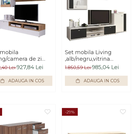
 mobila
Set mobila Living
ing/camera de zi
,alb/negru,vitrina
sign modern,
sticla,210 cm lungime
927,84 Lei
985,04 Lei
2,40 Lei
1.850,59 Lei
stejar auriu ,175 cm
,Bortis Impex
ime,vitrina sticla,
ADAUGA IN COS
ADAUGA IN COS
is
-29%