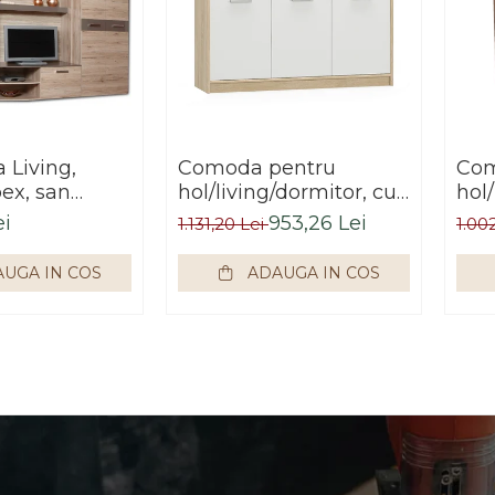
 Living,
Comoda pentru
Com
pex, san
hol/living/dormitor, cu
hol/
esign
sertare, stejar
ser
ei
953,26 Lei
1.131,20 Lei
1.00
300 x 200 cm
sonoma/alb ,123x85x34
cm,
cm,Bortis Impex
UGA IN COS
ADAUGA IN COS