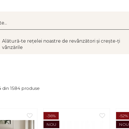
Alătură-te rețelei noastre de revânzători și crește-ți
vânzările
4
din
1584
produse
-36%
-52%
NOU
NOU