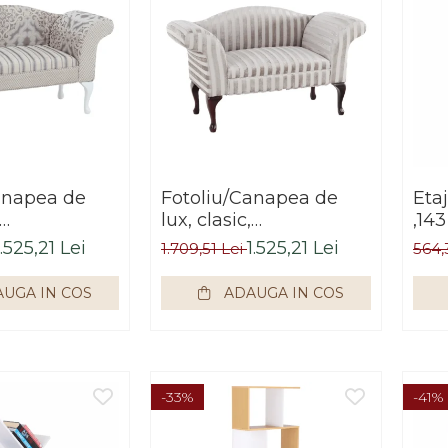
anapea de
Fotoliu/Canapea de
Etaj
lux, clasic,
,14
22x51x71.5,
bej/gri,122x51x71.5,
alb
1.525,21 Lei
1.525,21 Lei
1.709,51 Lei
564,
pex
Bortis Impex
UGA IN COS
ADAUGA IN COS
-33%
-41%