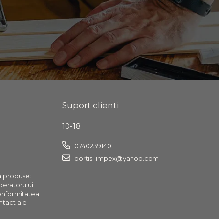
Suport clienti
10-18
0740239140
bortis_impex@yahoo.com
a produse:
operatorului
onformitatea
ntact ale