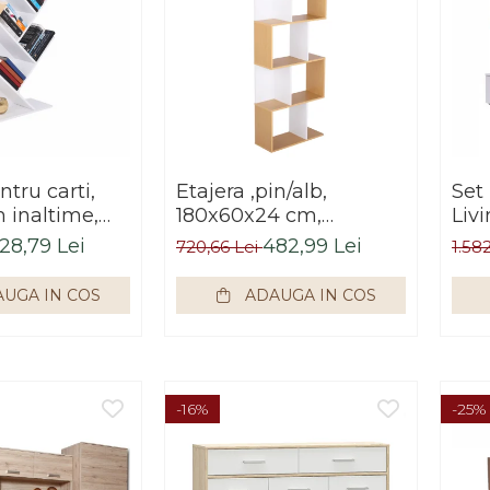
ntru carti,
Etajera ,pin/alb,
Set
m inaltime,
180x60x24 cm,
Liv
pex
modern, Bortis Impex
,de
28,79 Lei
482,99 Lei
720,66 Lei
1.58
alb/
lung
UGA IN COS
ADAUGA IN COS
Bort
-16%
-25%