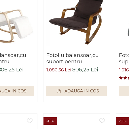
lansoar,cu
Fotoliu balansoar,cu
Fot
ntru
suport pentru
sup
emn pin,
picioare,lemn
pic
806,25 Lei
806,25 Lei
1.080,36 Lei
1.016
il alb/crem
mesteacan maro,
mes
Bortis
stofa/textil maro ,cu
gri 
perna,Bortis
UGA IN COS
ADAUGA IN COS
-11%
-51%