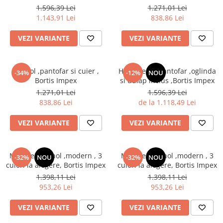
alegere,Bortis Impex
1.596,39 Lei
1.271,01 Lei
1.143,91 Lei
838,86 Lei
VEZI VARIANTE
VEZI VARIANTE
Set hol ,pantofar si cuier ,
Hol/cuier si pantofar ,oglinda
-34%
-12%
NOU
Bortis Impex
si dulap inclus ,Bortis Impex
1.271,01 Lei
1.596,39 Lei
838,86 Lei
de la 1.118,49 Lei
VEZI VARIANTE
VEZI VARIANTE
Mobilier set hol ,modern , 3
Mobilier set hol ,modern , 3
-32%
NOU
-32%
NOU
culori la alegere, Bortis Impex
culori la alegere, Bortis Impex
1.398,11 Lei
1.398,11 Lei
953,26 Lei
953,26 Lei
VEZI VARIANTE
VEZI VARIANTE