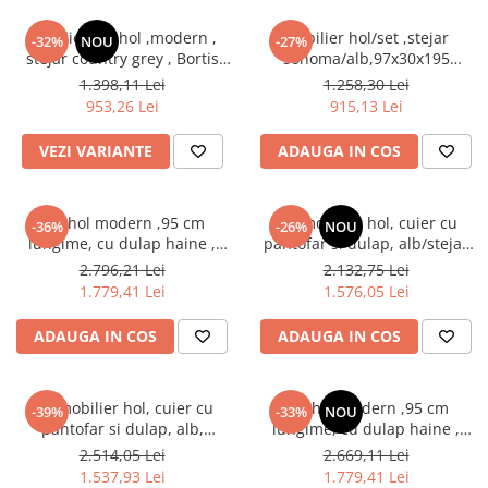
Mobilier set hol ,modern ,
Mobilier hol/set ,stejar
-32%
NOU
-27%
stejar country grey , Bortis
sonoma/alb,97x30x195
Impex
cm,Bortis impex
1.398,11 Lei
1.258,30 Lei
953,26 Lei
915,13 Lei
VEZI VARIANTE
ADAUGA IN COS
Set hol modern ,95 cm
Set mobilier hol, cuier cu
-36%
-26%
NOU
lungime, cu dulap haine ,
pantofar si dulap, alb/stejar
pantofar si panouri tapitate
sonoma, 190x140x40 cm,
2.796,21 Lei
2.132,75 Lei
stofa maro/ stejar sonoma,
Bortis Impex
1.779,41 Lei
1.576,05 Lei
Bortis
ADAUGA IN COS
ADAUGA IN COS
Set mobilier hol, cuier cu
Set hol modern ,95 cm
-39%
-33%
NOU
pantofar si dulap, alb,
lungime, cu dulap haine ,
190x140x40 cm, Bortis Impex
pantofar si panouri tapitate
2.514,05 Lei
2.669,11 Lei
stofa maro/ alb, Bortis
1.537,93 Lei
1.779,41 Lei