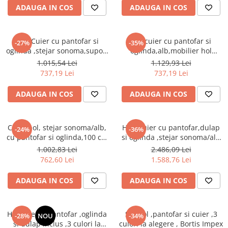
Seturi dormitoare complete
ADAUGA IN COS
ADAUGA IN COS
Set mobilier Living
Suporturi saltea/Somiere/Gratii
Seturi masa +scaune dining
pentru pat
Hol /Cuier cu pantofar si
Hol/cuier cu pantofar si
Tabureti
-27%
-35%
oglinda ,stejar sonoma,suport
oglinda,alb,mobilier hol
inclinabil pantofi,mobilier
,modern,92 cm lungime,Bortis
1.015,54 Lei
1.129,93 Lei
hol,Bortis
737,19 Lei
737,19 Lei
ADAUGA IN COS
ADAUGA IN COS
Cuier hol, stejar sonoma/alb,
Hol /Cuier cu pantofar,dulap
-24%
-36%
cu pantofar si oglinda,100 cm
si oglinda ,stejar sonoma/alb
lungime, Bortis
,Bortis Impex
1.002,83 Lei
2.486,09 Lei
762,60 Lei
1.588,76 Lei
ADAUGA IN COS
ADAUGA IN COS
Hol/cuier si pantofar ,oglinda
Set hol ,pantofar si cuier ,3
-28%
NOU
-34%
si dulap inclus ,3 culori la
culori la alegere , Bortis Impex