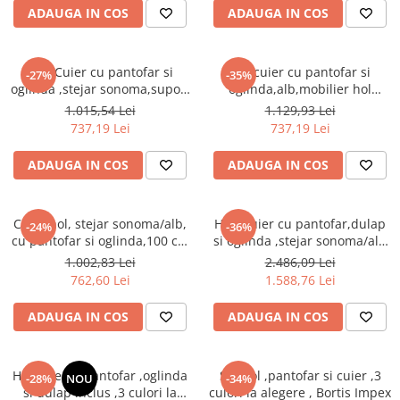
Seturi dormitoare complete
ADAUGA IN COS
ADAUGA IN COS
Set mobilier Living
Suporturi saltea/Somiere/Gratii
Seturi masa +scaune dining
pentru pat
Hol /Cuier cu pantofar si
Hol/cuier cu pantofar si
Tabureti
-27%
-35%
oglinda ,stejar sonoma,suport
oglinda,alb,mobilier hol
inclinabil pantofi,mobilier
,modern,92 cm lungime,Bortis
1.015,54 Lei
1.129,93 Lei
hol,Bortis
737,19 Lei
737,19 Lei
ADAUGA IN COS
ADAUGA IN COS
Cuier hol, stejar sonoma/alb,
Hol /Cuier cu pantofar,dulap
-24%
-36%
cu pantofar si oglinda,100 cm
si oglinda ,stejar sonoma/alb
lungime, Bortis
,Bortis Impex
1.002,83 Lei
2.486,09 Lei
762,60 Lei
1.588,76 Lei
ADAUGA IN COS
ADAUGA IN COS
Hol/cuier si pantofar ,oglinda
Set hol ,pantofar si cuier ,3
-28%
NOU
-34%
si dulap inclus ,3 culori la
culori la alegere , Bortis Impex