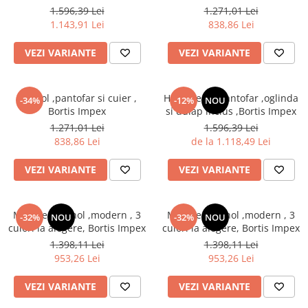
alegere,Bortis Impex
1.596,39 Lei
1.271,01 Lei
1.143,91 Lei
838,86 Lei
VEZI VARIANTE
VEZI VARIANTE
Set hol ,pantofar si cuier ,
Hol/cuier si pantofar ,oglinda
-34%
-12%
NOU
Bortis Impex
si dulap inclus ,Bortis Impex
1.271,01 Lei
1.596,39 Lei
838,86 Lei
de la 1.118,49 Lei
VEZI VARIANTE
VEZI VARIANTE
Mobilier set hol ,modern , 3
Mobilier set hol ,modern , 3
-32%
NOU
-32%
NOU
culori la alegere, Bortis Impex
culori la alegere, Bortis Impex
1.398,11 Lei
1.398,11 Lei
953,26 Lei
953,26 Lei
VEZI VARIANTE
VEZI VARIANTE