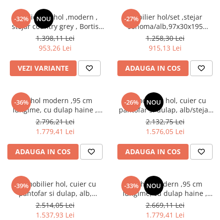
Mobilier set hol ,modern ,
Mobilier hol/set ,stejar
-32%
NOU
-27%
stejar country grey , Bortis
sonoma/alb,97x30x195
Impex
cm,Bortis impex
1.398,11 Lei
1.258,30 Lei
953,26 Lei
915,13 Lei
VEZI VARIANTE
ADAUGA IN COS
Set hol modern ,95 cm
Set mobilier hol, cuier cu
-36%
-26%
NOU
lungime, cu dulap haine ,
pantofar si dulap, alb/stejar
pantofar si panouri tapitate
sonoma, 190x140x40 cm,
2.796,21 Lei
2.132,75 Lei
stofa maro/ stejar sonoma,
Bortis Impex
1.779,41 Lei
1.576,05 Lei
Bortis
ADAUGA IN COS
ADAUGA IN COS
Set mobilier hol, cuier cu
Set hol modern ,95 cm
-39%
-33%
NOU
pantofar si dulap, alb,
lungime, cu dulap haine ,
190x140x40 cm, Bortis Impex
pantofar si panouri tapitate
2.514,05 Lei
2.669,11 Lei
stofa maro/ alb, Bortis
1.537,93 Lei
1.779,41 Lei