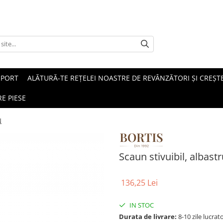
SPORT
ALĂTURĂ-TE REȚELEI NOASTRE DE REVÂNZĂTORI ȘI CREȘTE
E PIESE
N
Scaun stivuibil, albast
136,25 Lei
IN STOC
Durata de livrare:
8-10 zile lucrat