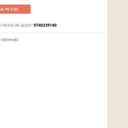
A IN COS
i nevoie de ajutor?
0740239140
informatii