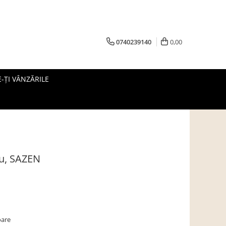
0740239140
0,00
-ȚI VÂNZĂRILE
ru, SAZEN
oare