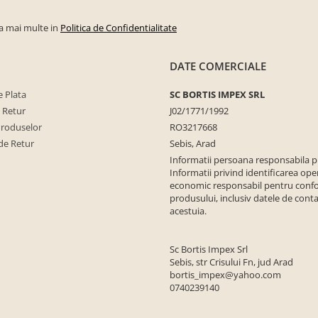
la mai multe in
Politica de Confidentialitate
DATE COMERCIALE
 Plata
SC BORTIS IMPEX SRL
e Retur
J02/1771/1992
Produselor
RO3217668
de Retur
Sebis, Arad
Informatii persoana responsabila 
Informatii privind identificarea ope
economic responsabil pentru conf
produsului, inclusiv datele de conta
acestuia.
Sc Bortis Impex Srl
Sebis, str Crisului Fn, jud Arad
bortis_impex@yahoo.com
0740239140