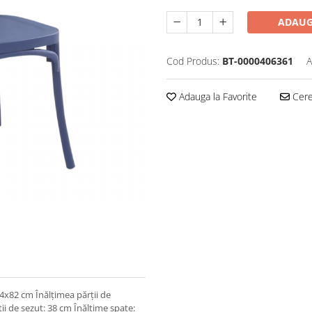
ADAUG
Cod Produs:
BT-0000406361
A
Adauga la Favorite
Cere 
44x82 cm Înălţimea părţii de
ii de şezut: 38 cm Înălţime spate: