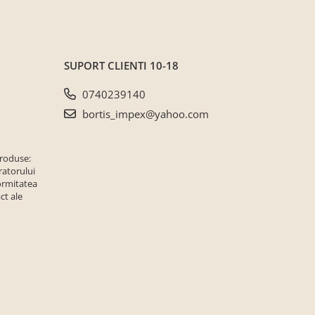
SUPORT CLIENTI
10-18
0740239140
bortis_impex@yahoo.com
produse:
ratorului
ormitatea
ct ale