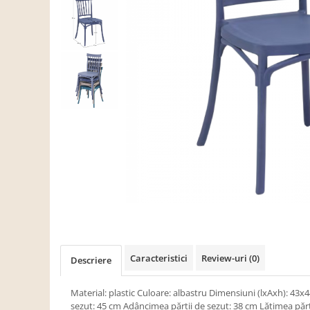
Scaune living/dining
Set mobilier Living
Seturi masa +scaune dining
Tabureti
Bucatarie
Suporturi si tavi
Chiuvete bucatarie
Mese bucatarie /dining
Mobilier/seturi de bucatarie
Scaune bucatarie
Scaune din lemn
Dormitor
Caracteristici
Review-uri
(0)
Descriere
Comode
Comode lux-ultramoderne
Material: plastic Culoare: albastru Dimensiuni (lxAxh): 43x
şezut: 45 cm Adâncimea părţii de şezut: 38 cm Lăţimea părţ