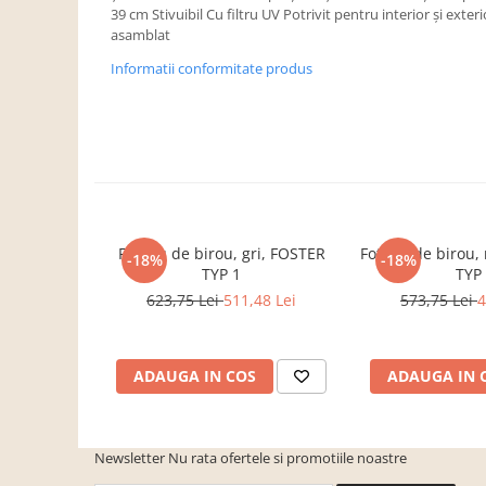
Dulapuri haine si Sifoniere
39 cm Stivuibil Cu filtru UV Potrivit pentru interior şi exter
asamblat
Masute de toaleta
Informatii conformitate produs
Noptiere dormitor
Paturi cu saltea inclusa(pachet
promo)
Paturi de 1 persoana
Paturi lemn & pal
Paturi metalice
Fotoliu de birou, gri, FOSTER
Fotoliu de birou
-18%
-18%
Paturi tapitate
TYP 1
TYP
Saltele
623,75 Lei
511,48 Lei
573,75 Lei
4
Seturi dormitoare complete
Suporturi saltea/Somiere/Gratii
ADAUGA IN COS
ADAUGA IN 
pentru pat
Mobilier Hol/Cuiere
Banci pentru asteptare
Newsletter
Nu rata ofertele si promotiile noastre
Colectia casmir -seturi