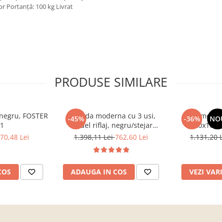
ior Portanţă: 100 kg Livrat
PRODUSE SIMILARE
, negru, FOSTER
Comoda moderna cu 3 usi,
Comoda c
-45%
-36%
NO
 1
model riflaj, negru/stejar
120x100x3
artisan, 120x88x44 cm, Bortis
sonoma/alb, p
70,48 Lei
1.398,11 Lei
762,60 Lei
1.131,20 
impex
dormitor, bir
COS
ADAUGA IN COS
VEZI VAR