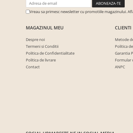
cuiere/mobila hol Rai casmir
Vreau sa primesc newsletter cu promotiile magazinului. Af
Pantofare Hol
Set mobilier Hol modern cu
MAGAZINUL MEU
CLIENTI
panouri tapitate
Seturi hol cuiere
Despre noi
Metode de
Termeni si Conditii
Politica d
Mobilier Birou
Politica de Confidentialitate
Garantia 
Fotolii
Politica de livrare
Formular 
Birouri
Contact
ANPC
Birouri pe colt
Canapele birou
Dulapuri birou/bibliorafturi
Mese birou
rafturi/etajere carti
Scaune Birou
Scaune conferinta-vizitator