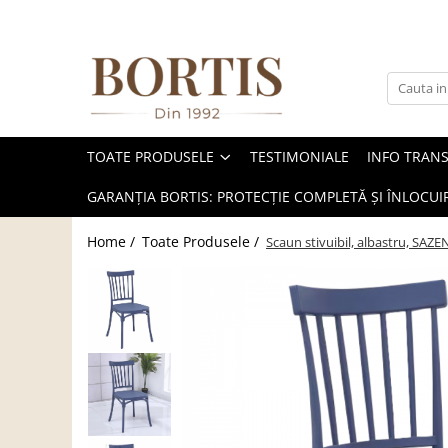
Toate Produsele
Living
Fotolii balansoar/relaxante
TOATE PRODUSELE
TESTIMONIALE
INFO TRAN
Canapele
Coltare/canapele in L
GARANȚIA BORTIS: PROTECȚIE COMPLETĂ ȘI ÎNLOCUIR
Comode
Home /
Toate Produsele /
Scaun stivuibil, albastru, SAZE
Comode lux-ultramoderne
Comode stil clasic/rustic
Fotolii
Fotolii extensibile
Masute de cafea
Mese sufragerie/dining
Rafturi/ etajere carti