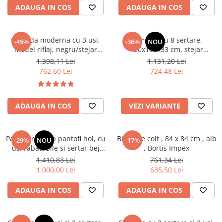
ADAUGA IN COS
ADAUGA IN COS
Scaune living/dining
Set mobilier Living
Comoda moderna cu 3 usi,
Comoda cu 8 sertare,
-45%
-36%
NOU
Seturi masa +scaune dining
model riflaj, negru/stejar
120x100x33 cm, stejar
artisan, 120x88x44 cm, Bortis
sonoma/alb, pentru hol,
Tabureti
1.398,11 Lei
1.131,20 Lei
impex
living, dormitor, birou, Bortis
762,60 Lei
724,48 Lei
Bucatarie
Impex
Suporturi si tavi
Chiuvete bucatarie
ADAUGA IN COS
VEZI VARIANTE
Mese bucatarie /dining
Mobilier/seturi de bucatarie
Pantofar/dulap pantofi hol, cu
Birou pe colt , 84 x 84 cm , alb
-29%
NOU
-17%
usi rabatabile si sertar,bej
, Bortis Impex
Scaune bucatarie
crem casmir, pal+mdf casmir ,
1.410,83 Lei
761,34 Lei
Scaune din lemn
98x 55x34 cm, usa mdf cu
1.000,00 Lei
635,50 Lei
model riflaj, picioare negre,
Dormitor
butoni auriu, Bortis
ADAUGA IN COS
ADAUGA IN COS
Comode
Comode lux-ultramoderne