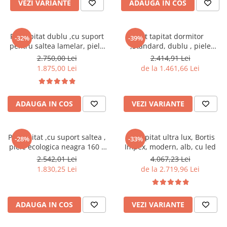
VEZI VARIANTE
ADAUGA IN COS
Seturi mobilier birou complet
Camera copiilor
Birouri camera copilului
Pat tapitat dublu ,cu suport
Pat tapitat dormitor
-32%
-39%
pentru saltea lamelar, piele
,Standard, dublu , piele
Canapele copii
ecologica alba,160x 200 cm
ecologica alb
2.750,00 Lei
2.414,91 Lei
,Bortis Impex
Fotolii
1.875,00 Lei
de la 1.461,66 Lei
Paturi pentru copii
Paturi supraetajate
ADAUGA IN COS
VEZI VARIANTE
Covoare
COVOARE CLASICE
Pat tapitat ,cu suport saltea ,
Pat tapitat ultra lux, Bortis
-28%
-33%
COVOARE PUFOASE(SHAGGY)FIR
piele ecologica neagra 160 x
Impex, modern, alb, cu led
LUNG
200 cm ,Bortis Impex
2.542,01 Lei
4.067,23 Lei
1.830,25 Lei
de la 2.719,96 Lei
Mobilier Gradina
Banci gradina si terasa
Mese gradina
ADAUGA IN COS
VEZI VARIANTE
Scaune de gradina