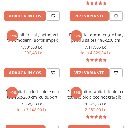
cuiere/mobila hol Rai casmir
casmir gri/stejar riflat, cu
rafturi sticla securizata, Bortis
Pantofare Hol
ADAUGA IN COS
VEZI VARIANTE
Set mobilier Hol modern cu
panouri tapitate
Set mobilier Hol , beton-gri
Pat tapitat dormitor ,de lux ,
-35%
-32%
Seturi hol cuiere
/alb ,modern, Bortis Impex
pentru saltea 180x200 cm,
Mobilier Birou
stofa gri,cu sertare si suport
1.991,68 Lei
7.117,65 Lei
saltea inclus
Fotolii
1.296,43 Lei
de la 4.829,84 Lei
Birouri
Birouri pe colt
ADAUGA IN COS
VEZI VARIANTE
Canapele birou
Dulapuri birou/bibliorafturi
Pat tapitat cu led , piele eco
Pat dormitor tapitat,dublu ,cu
-40%
-51%
Mese birou
gri, 160x200 cm, cu suport
tetiere, piele eco neagra/alba,
saltea inclus,Bortis Impex
suport saltea
3.558,83 Lei
4.575,63 Lei
rafturi/etajere carti
inclus,160x200,Bortis
de la 2.148,00 Lei
2.250,00 Lei
Scaune Birou
Scaune conferinta-vizitator