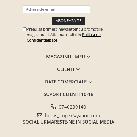
Saltele ,Perne,Topper
Paturi tapitate , Canapele si Coltare
la comanda !
Vreau sa primesc newsletter cu promotiile
Coltare/canapele in L
magazinului. Afla mai multe in
Politica de
Paturi tapitate dormitor
Confidentialitate
Paturi tapitate dormitor
MAGAZINUL MEU
Jaluzele verticale la comanda
Mobilier Resigilat
CLIENTI
Promotia saptamanii (extra
discount ) - %
DATE COMERCIALE
Promotii lunare
SUPORT CLIENTI
10-18
Produse cu livrare in 24H
Mobilier clasic/rustic/vintage
0740239140
Mobilier tapitat
bortis_impex@yahoo.com
Paturi tapitate dormitor
SOCIAL
URMARESTE-NE IN SOCIAL MEDIA
Toate Produsele