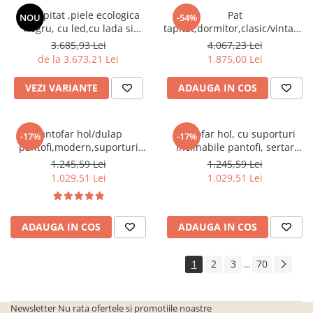
Seturi de gradina
Pat tapitat ,piele ecologica
Pat
NOU
-54%
Sezlonguri
negru, cu led,cu lada si
tapitat,dormitor,clasic/vintage,s
somiera inclinabila
gri,cu 3 sertare ,suport saltea
3.685,93 Lei
4.067,23 Lei
Sezlonguri de gradina si terasa
inclusa,Bortis Impex
inclus,Bortis
de la 3.673,21 Lei
1.875,00 Lei
Electrocasnice incorporabile
,Chiuvete si baterii
VEZI VARIANTE
ADAUGA IN COS
Baterii bucatarie
Chiuvete bucatarie
Pantofar hol/dulap
Pantofar hol, cu suporturi
-17%
-17%
Cuptoare cu microunde
pantofi,modern,suporturi
inclinabile pantofi, sertar
incorporabile
inclinabile,alb,120x85x28cm,Bortis
,stejar
1.245,59 Lei
1.245,59 Lei
Impex
sonoma,practic/modern,Bortis
1.029,51 Lei
1.029,51 Lei
Cuptoare incorporabile
Hote
Masini de spalat vase
ADAUGA IN COS
ADAUGA IN COS
Oale sub presiune
1
2
3
70
...
Plite incorporabile
Prajitoare paine
Newsletter
Nu rata ofertele si promotiile noastre
Storcatoare