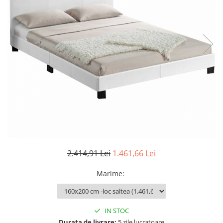
Seturi dormitoare complete
Set mobilier Living
Suporturi saltea/Somiere/Gratii
Seturi masa +scaune dining
pentru pat
Tabureti
2.414,91 Lei
1.461,66 Lei
Marime
:
IN STOC
Durata de livrare:
5 zile lucratoare