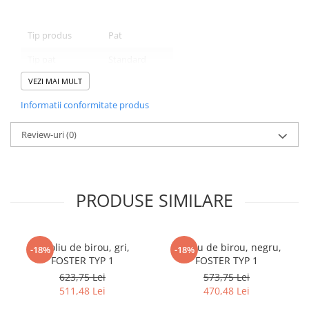
Tip produs
Pat
Tip pat
Standard
VEZI MAI MULT
Dimensiune pat
Dublu
Informatii conformitate produs
Utilizat pentru
Dormitor
Stil
Contemporan
Review-uri
(0)
Finisaj
Tapitat
Continut pachet
1 x Pat
PRODUSE SIMILARE
Culoare
Alb
DETALII MATERIAL
Fotoliu de birou, gri,
Fotoliu de birou, negru,
-18%
-18%
Material
PAL
FOSTER TYP 1
FOSTER TYP 1
623,75 Lei
573,75 Lei
Material tapiterie
Piele ecologica
511,48 Lei
470,48 Lei