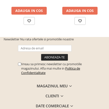
DIMENSIUNI
Inaltime
78 cm
ADAUGA IN COS
ADAUGA IN COS
Inaltime tablie mica
20 cm
Inaltime tablie mare
79 cm
Dimensiune (cm)
209 x 167 cm sau 209 cm x 187
cm
Newsletter
Nu rata ofertele si promotiile noastre
Compatibilitate saltea
160 x 200 sau 180 x 200 cm
(cm)
Vreau sa primesc newsletter cu promotiile
magazinului. Afla mai multe in
Politica de
Confidentialitate
MAGAZINUL MEU
CLIENTI
DATE COMERCIALE