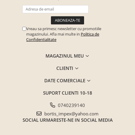
Saltele ,Perne,Topper
Paturi tapitate , Canapele si Coltare
la comanda !
Vreau sa primesc newsletter cu promotiile
Coltare/canapele in L
magazinului. Afla mai multe in
Politica de
Paturi tapitate dormitor
Confidentialitate
Paturi tapitate dormitor
MAGAZINUL MEU
Jaluzele verticale la comanda
Mobilier Resigilat
CLIENTI
Promotia saptamanii (extra
discount ) - %
DATE COMERCIALE
Promotii lunare
SUPORT CLIENTI
10-18
Produse cu livrare in 24H
Mobilier clasic/rustic/vintage
0740239140
Mobilier tapitat
bortis_impex@yahoo.com
Paturi tapitate dormitor
SOCIAL
URMARESTE-NE IN SOCIAL MEDIA
Toate Produsele