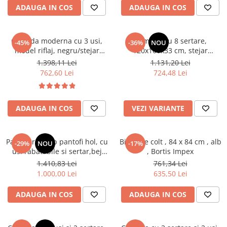
ADAUGA IN COS
ADAUGA IN COS
Scaune living/dining
Set mobilier Living
Comoda moderna cu 3 usi,
Comoda cu 8 sertare,
-45%
-36%
NOU
Seturi masa +scaune dining
model riflaj, negru/stejar
120x100x33 cm, stejar
artisan, 120x88x44 cm, Bortis
sonoma/alb, pentru hol,
Tabureti
1.398,11 Lei
1.131,20 Lei
impex
living, dormitor, birou, Bortis
762,60 Lei
724,48 Lei
Bucatarie
Impex
Suporturi si tavi
Chiuvete bucatarie
ADAUGA IN COS
VEZI VARIANTE
Mese bucatarie /dining
Mobilier/seturi de bucatarie
Pantofar/dulap pantofi hol, cu
Birou pe colt , 84 x 84 cm , alb
-29%
NOU
-17%
usi rabatabile si sertar,bej
, Bortis Impex
Scaune bucatarie
crem casmir, pal+mdf casmir ,
1.410,83 Lei
761,34 Lei
Scaune din lemn
98x 55x34 cm, usa mdf cu
1.000,00 Lei
635,50 Lei
model riflaj, picioare negre,
Dormitor
butoni auriu, Bortis
ADAUGA IN COS
ADAUGA IN COS
Comode
Comode lux-ultramoderne