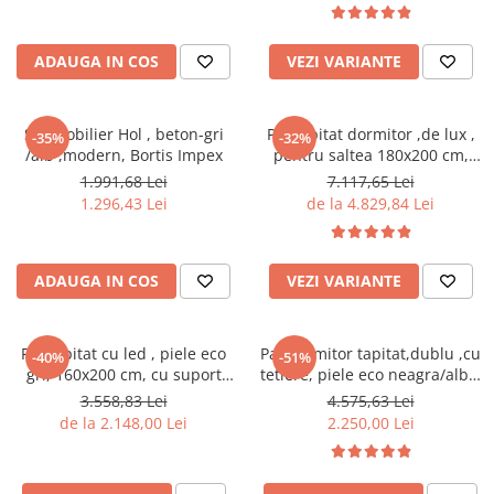
cuiere/mobila hol Rai casmir
casmir gri/stejar riflat, cu
rafturi sticla securizata, Bortis
Pantofare Hol
ADAUGA IN COS
VEZI VARIANTE
Set mobilier Hol modern cu
panouri tapitate
Set mobilier Hol , beton-gri
Pat tapitat dormitor ,de lux ,
-35%
-32%
Seturi hol cuiere
/alb ,modern, Bortis Impex
pentru saltea 180x200 cm,
Mobilier Birou
stofa gri,cu sertare si suport
1.991,68 Lei
7.117,65 Lei
saltea inclus
Fotolii
1.296,43 Lei
de la 4.829,84 Lei
Birouri
Birouri pe colt
ADAUGA IN COS
VEZI VARIANTE
Canapele birou
Dulapuri birou/bibliorafturi
Pat tapitat cu led , piele eco
Pat dormitor tapitat,dublu ,cu
-40%
-51%
Mese birou
gri, 160x200 cm, cu suport
tetiere, piele eco neagra/alba,
saltea inclus,Bortis Impex
suport saltea
3.558,83 Lei
4.575,63 Lei
rafturi/etajere carti
inclus,160x200,Bortis
de la 2.148,00 Lei
2.250,00 Lei
Scaune Birou
Scaune conferinta-vizitator