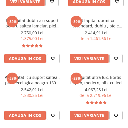
VEZI VARIANTE
ADAUGA IN COS
Seturi mobilier birou complet
Camera copiilor
Birouri camera copilului
Pat tapitat dublu ,cu suport
Pat tapitat dormitor
-32%
-39%
pentru saltea lamelar, piele
,Standard, dublu , piele
Canapele copii
ecologica alba,160x 200 cm
ecologica alb
2.750,00 Lei
2.414,91 Lei
,Bortis Impex
Fotolii
1.875,00 Lei
de la 1.461,66 Lei
Paturi pentru copii
Paturi supraetajate
ADAUGA IN COS
VEZI VARIANTE
Covoare
COVOARE CLASICE
Pat tapitat ,cu suport saltea ,
Pat tapitat ultra lux, Bortis
-28%
-33%
COVOARE PUFOASE(SHAGGY)FIR
piele ecologica neagra 160 x
Impex, modern, alb, cu led
LUNG
200 cm ,Bortis Impex
2.542,01 Lei
4.067,23 Lei
1.830,25 Lei
de la 2.719,96 Lei
Mobilier Gradina
Banci gradina si terasa
Mese gradina
ADAUGA IN COS
VEZI VARIANTE
Scaune de gradina