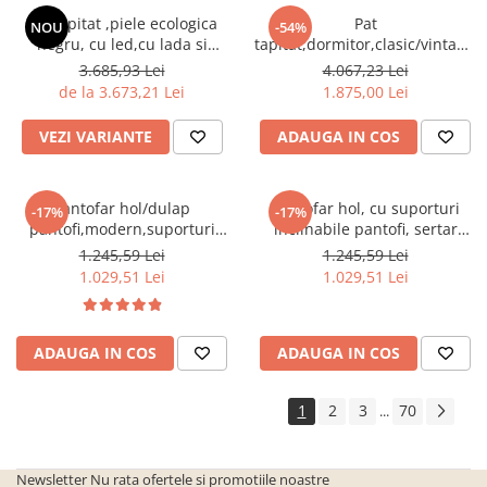
Seturi de gradina
Pat tapitat ,piele ecologica
Pat
NOU
-54%
Sezlonguri
negru, cu led,cu lada si
tapitat,dormitor,clasic/vintage,s
somiera inclinabila
gri,cu 3 sertare ,suport saltea
3.685,93 Lei
4.067,23 Lei
Sezlonguri de gradina si terasa
inclusa,Bortis Impex
inclus,Bortis
de la 3.673,21 Lei
1.875,00 Lei
Electrocasnice incorporabile
,Chiuvete si baterii
VEZI VARIANTE
ADAUGA IN COS
Baterii bucatarie
Chiuvete bucatarie
Pantofar hol/dulap
Pantofar hol, cu suporturi
-17%
-17%
Cuptoare cu microunde
pantofi,modern,suporturi
inclinabile pantofi, sertar
incorporabile
inclinabile,alb,120x85x28cm,Bortis
,stejar
1.245,59 Lei
1.245,59 Lei
Impex
sonoma,practic/modern,Bortis
1.029,51 Lei
1.029,51 Lei
Cuptoare incorporabile
Hote
Masini de spalat vase
ADAUGA IN COS
ADAUGA IN COS
Oale sub presiune
1
2
3
70
...
Plite incorporabile
Prajitoare paine
Newsletter
Nu rata ofertele si promotiile noastre
Storcatoare