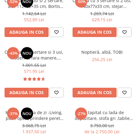
Comoda cu 3 usi si 2 sertare,
Comoda cu 3 sertare si 2 usi,
-52%
NOU
-50%
alb, 112×82×35 cm, Bortis
140x77x33 cm, stejar
Impex
sonoma/alb, Bortis impex
1.142,64 Lei
1.269,74 Lei
552,89 Lei
629,15 Lei
ADAUGA IN COS
ADAUGA IN COS
Comoda cu 3 sertare si 3 usi,
Noptieră, albă, TOBI
-43%
NOU
moderna, fara manere,
256,25 Lei
120x85x33 cm, stejar sonoma,
1.001,55 Lei
pentru living, dormitor, hol,
571,95 Lei
Bortis Impex
ADAUGA IN COS
ADAUGA IN COS
Mobila camera de zi -Living,
Pat tapitat cu lada de
-37%
NOU
-27%
push open, prindere perete
depozitare, stofa gri ,tablie
suspendata, 220 cm lungime
nasturi matlasata,Bortis
3.068,75 Lei
3.750,00 Lei
x 160cm inaltime x 40 cm
Impex
1.937,50 Lei
de la 2.750,00 Lei
adancime , riflaj perete,