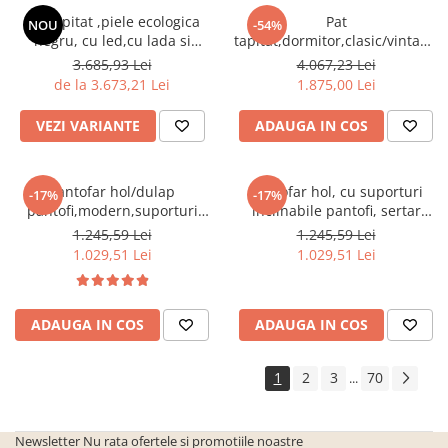
Pat tapitat ,piele ecologica
Pat
NOU
-54%
negru, cu led,cu lada si
tapitat,dormitor,clasic/vintage,s
somiera inclinabila
gri,cu 3 sertare ,suport saltea
3.685,93 Lei
4.067,23 Lei
inclusa,Bortis Impex
inclus,Bortis
de la 3.673,21 Lei
1.875,00 Lei
VEZI VARIANTE
ADAUGA IN COS
Pantofar hol/dulap
Pantofar hol, cu suporturi
-17%
-17%
pantofi,modern,suporturi
inclinabile pantofi, sertar
inclinabile,alb,120x85x28cm,Bortis
,stejar
1.245,59 Lei
1.245,59 Lei
Impex
sonoma,practic/modern,Bortis
1.029,51 Lei
1.029,51 Lei
ADAUGA IN COS
ADAUGA IN COS
1
2
3
70
...
Newsletter
Nu rata ofertele si promotiile noastre