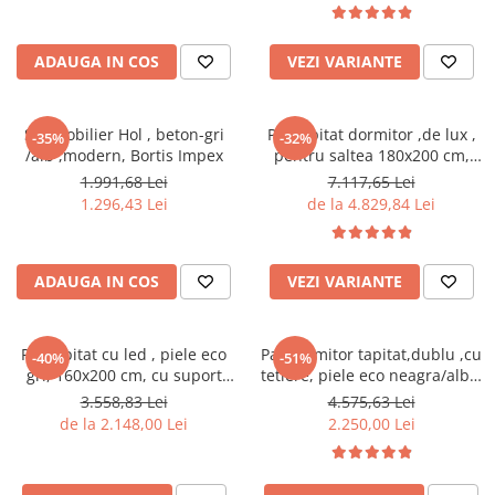
casmir gri/stejar riflat, cu
rafturi sticla securizata, Bortis
ADAUGA IN COS
VEZI VARIANTE
Set mobilier Hol , beton-gri
Pat tapitat dormitor ,de lux ,
-35%
-32%
/alb ,modern, Bortis Impex
pentru saltea 180x200 cm,
stofa gri,cu sertare si suport
1.991,68 Lei
7.117,65 Lei
saltea inclus
1.296,43 Lei
de la 4.829,84 Lei
ADAUGA IN COS
VEZI VARIANTE
Pat tapitat cu led , piele eco
Pat dormitor tapitat,dublu ,cu
-40%
-51%
gri, 160x200 cm, cu suport
tetiere, piele eco neagra/alba,
saltea inclus,Bortis Impex
suport saltea
3.558,83 Lei
4.575,63 Lei
inclus,160x200,Bortis
de la 2.148,00 Lei
2.250,00 Lei