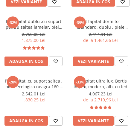
VEZI VARIANTE
ADAUGA IN COS
Pat tapitat dublu ,cu suport
Pat tapitat dormitor
-32%
-39%
pentru saltea lamelar, piele
,Standard, dublu , piele
ecologica alba,160x 200 cm
ecologica alb
2.750,00 Lei
2.414,91 Lei
,Bortis Impex
1.875,00 Lei
de la 1.461,66 Lei
ADAUGA IN COS
VEZI VARIANTE
Pat tapitat ,cu suport saltea ,
Pat tapitat ultra lux, Bortis
-28%
-33%
piele ecologica neagra 160 x
Impex, modern, alb, cu led
200 cm ,Bortis Impex
2.542,01 Lei
4.067,23 Lei
1.830,25 Lei
de la 2.719,96 Lei
ADAUGA IN COS
VEZI VARIANTE