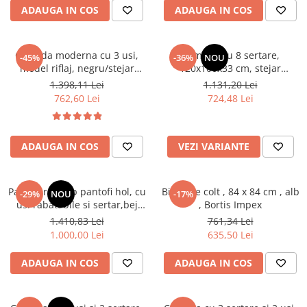
Seturi dormitoare complete
ADAUGA IN COS
ADAUGA IN COS
Set mobilier Living
Suporturi saltea/Somiere/Gratii
Seturi masa +scaune dining
pentru pat
Comoda moderna cu 3 usi,
Comoda cu 8 sertare,
Tabureti
-45%
-36%
NOU
model riflaj, negru/stejar
120x100x33 cm, stejar
artisan, 120x88x44 cm, Bortis
sonoma/alb, pentru hol,
1.398,11 Lei
1.131,20 Lei
impex
living, dormitor, birou, Bortis
762,60 Lei
724,48 Lei
Impex
ADAUGA IN COS
VEZI VARIANTE
Pantofar/dulap pantofi hol, cu
Birou pe colt , 84 x 84 cm , alb
-29%
NOU
-17%
usi rabatabile si sertar,bej
, Bortis Impex
crem casmir, pal+mdf casmir ,
1.410,83 Lei
761,34 Lei
98x 55x34 cm, usa mdf cu
1.000,00 Lei
635,50 Lei
model riflaj, picioare negre,
butoni auriu, Bortis
ADAUGA IN COS
ADAUGA IN COS