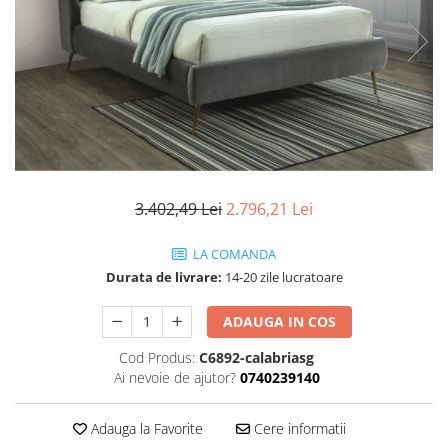
Seturi dormitoare complete
Set mobilier Living
Suporturi saltea/Somiere/Gratii
Seturi masa +scaune dining
pentru pat
Tabureti
3.402,49 Lei
2.796,21 Lei
LA COMANDA
Durata de livrare:
14-20 zile lucratoare
ADAUGA IN COS
Cod Produs:
C6892-calabriasg
Ai nevoie de ajutor?
0740239140
Adauga la Favorite
Cere informatii