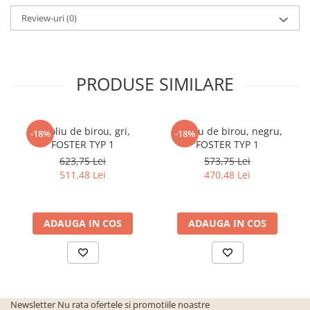
Review-uri
(0)
PRODUSE SIMILARE
Fotoliu de birou, gri,
Fotoliu de birou, negru,
-18%
-18%
FOSTER TYP 1
FOSTER TYP 1
623,75 Lei
573,75 Lei
511,48 Lei
470,48 Lei
ADAUGA IN COS
ADAUGA IN COS
Newsletter
Nu rata ofertele si promotiile noastre