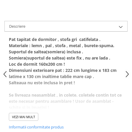
Descriere
Pat tapitat de dormitor , stofa gri catifelata .
Materiale : lemn , pal , stofa , metal , burete-spuma.
Suportul de saltea(somiera) inclusa .
Somiera(suportul de saltea) este fix , nu are lada .
Loc de dormit 160x200 cm !
Dimensiuni exterioare pat : 222 cm lungime x 183 cm
latime x 130 cm inaltime tablie mare cap .
Salteaua nu este inclusa in pret !
Se livreaza neasamblat , in colete. coletele contin tot ce
este necesar pentru asamblare ! Usor de asamblat -
schite si in imagini !
VEZI MAI MULT
Informatii conformitate produs