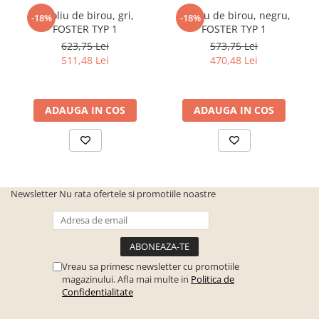
separat.
Fotoliu de birou, gri,
Fotoliu de birou, negru,
-18%
-18%
Se livreaza neasamblat, in colete . Coletele contin tot ce
FOSTER TYP 1
FOSTER TYP 1
este necesar , accesorii , schita , pentru o usoara
623,75 Lei
573,75 Lei
asamblare.
511,48 Lei
470,48 Lei
ADAUGA IN COS
ADAUGA IN COS
Newsletter
Nu rata ofertele si promotiile noastre
Vreau sa primesc newsletter cu promotiile
magazinului. Afla mai multe in
Politica de
Confidentialitate