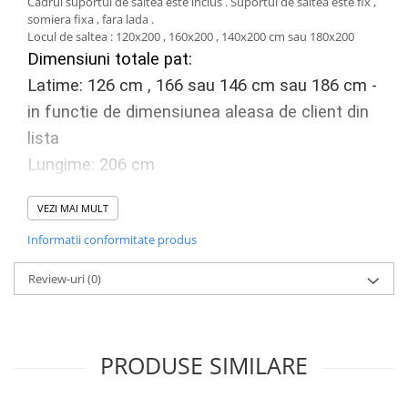
Cadrul suportul de saltea este inclus . Suportul de saltea este fix ,
somiera fixa , fara lada .
Locul de saltea : 120x200 , 160x200 , 140x200 cm sau 180x200
Dimensiuni totale pat:
Latime: 126 cm , 166 sau 146 cm sau 186 cm -
in functie de dimensiunea aleasa de client din
lista
Lungime: 206 cm
Inaltime laterala: 31 cm +salteaua (salteaua
VEZI MAI MULT
intra in cadru 4-5 cm ) , inaltimea finala fiind
Informatii conformitate produs
data si de inaltimea saltelei a clientului.
Grosime laterala: 3 cm
Review-uri
(0)
Inaltime tetiera mare de la cap : 91 cm
Grosime tetiera: 3 cm
Inaltime picioare: 1 cm
PRODUSE SIMILARE
Salteaua nu este inclusa in pret , se achizitioneaza