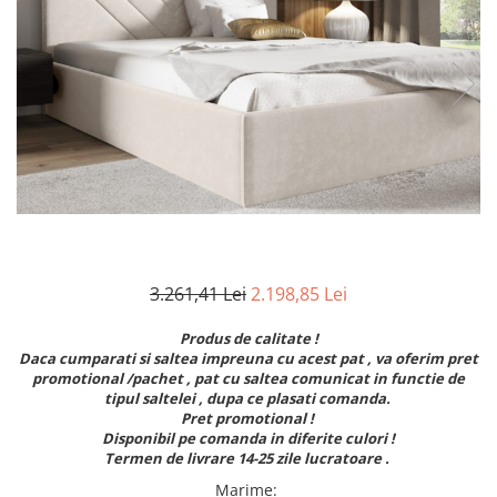
Seturi dormitoare complete
Set mobilier Living
Suporturi saltea/Somiere/Gratii
Seturi masa +scaune dining
pentru pat
Tabureti
3.261,41 Lei
2.198,85 Lei
Produs de calitate !
Daca cumparati si saltea impreuna cu acest pat , va oferim pret
promotional /pachet , pat cu saltea comunicat in functie de
tipul saltelei , dupa ce plasati comanda.
Pret promotional !
Disponibil pe comanda in diferite culori !
Termen de livrare 14-25 zile lucratoare .
Marime
: