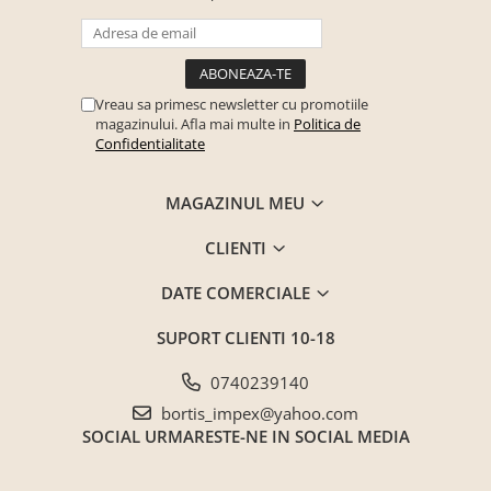
Saltele ,Perne,Topper
Paturi tapitate , Canapele si Coltare
la comanda !
Vreau sa primesc newsletter cu promotiile
Coltare/canapele in L
magazinului. Afla mai multe in
Politica de
Paturi tapitate dormitor
Confidentialitate
Paturi tapitate dormitor
MAGAZINUL MEU
Jaluzele verticale la comanda
Mobilier Resigilat
CLIENTI
Promotia saptamanii (extra
discount ) - %
DATE COMERCIALE
Promotii lunare
SUPORT CLIENTI
10-18
Produse cu livrare in 24H
Mobilier clasic/rustic/vintage
0740239140
Mobilier tapitat
bortis_impex@yahoo.com
Paturi tapitate dormitor
SOCIAL
URMARESTE-NE IN SOCIAL MEDIA
Toate Produsele