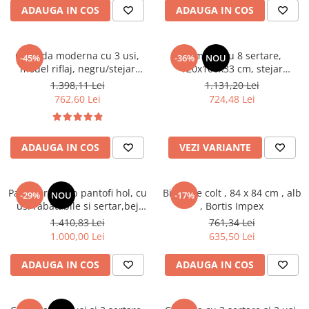
ADAUGA IN COS
ADAUGA IN COS
Scaune living/dining
Set mobilier Living
Comoda moderna cu 3 usi,
Comoda cu 8 sertare,
-45%
-36%
NOU
Seturi masa +scaune dining
model riflaj, negru/stejar
120x100x33 cm, stejar
artisan, 120x88x44 cm, Bortis
sonoma/alb, pentru hol,
Tabureti
1.398,11 Lei
1.131,20 Lei
impex
living, dormitor, birou, Bortis
762,60 Lei
724,48 Lei
Bucatarie
Impex
Suporturi si tavi
Chiuvete bucatarie
ADAUGA IN COS
VEZI VARIANTE
Mese bucatarie /dining
Mobilier/seturi de bucatarie
Pantofar/dulap pantofi hol, cu
Birou pe colt , 84 x 84 cm , alb
-29%
NOU
-17%
usi rabatabile si sertar,bej
, Bortis Impex
Scaune bucatarie
crem casmir, pal+mdf casmir ,
1.410,83 Lei
761,34 Lei
Scaune din lemn
98x 55x34 cm, usa mdf cu
1.000,00 Lei
635,50 Lei
model riflaj, picioare negre,
Dormitor
butoni auriu, Bortis
ADAUGA IN COS
ADAUGA IN COS
Comode
Comode lux-ultramoderne