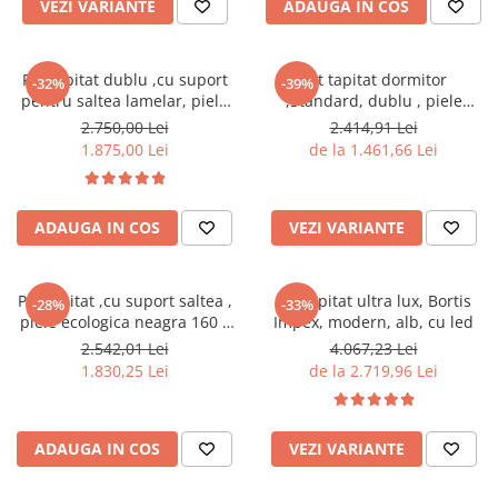
VEZI VARIANTE
ADAUGA IN COS
Seturi mobilier birou complet
Camera copiilor
Birouri camera copilului
Pat tapitat dublu ,cu suport
Pat tapitat dormitor
-32%
-39%
pentru saltea lamelar, piele
,Standard, dublu , piele
Canapele copii
ecologica alba,160x 200 cm
ecologica alb
2.750,00 Lei
2.414,91 Lei
,Bortis Impex
Fotolii
1.875,00 Lei
de la 1.461,66 Lei
Paturi pentru copii
Paturi supraetajate
ADAUGA IN COS
VEZI VARIANTE
Covoare
COVOARE CLASICE
Pat tapitat ,cu suport saltea ,
Pat tapitat ultra lux, Bortis
-28%
-33%
COVOARE PUFOASE(SHAGGY)FIR
piele ecologica neagra 160 x
Impex, modern, alb, cu led
LUNG
200 cm ,Bortis Impex
2.542,01 Lei
4.067,23 Lei
1.830,25 Lei
de la 2.719,96 Lei
Mobilier Gradina
Banci gradina si terasa
Mese gradina
ADAUGA IN COS
VEZI VARIANTE
Scaune de gradina