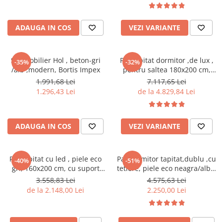
cuiere/mobila hol Rai casmir
casmir gri/stejar riflat, cu
rafturi sticla securizata, Bortis
Pantofare Hol
ADAUGA IN COS
VEZI VARIANTE
Set mobilier Hol modern cu
panouri tapitate
Set mobilier Hol , beton-gri
Pat tapitat dormitor ,de lux ,
-35%
-32%
Seturi hol cuiere
/alb ,modern, Bortis Impex
pentru saltea 180x200 cm,
Mobilier Birou
stofa gri,cu sertare si suport
1.991,68 Lei
7.117,65 Lei
saltea inclus
Fotolii
1.296,43 Lei
de la 4.829,84 Lei
Birouri
Birouri pe colt
ADAUGA IN COS
VEZI VARIANTE
Canapele birou
Dulapuri birou/bibliorafturi
Pat tapitat cu led , piele eco
Pat dormitor tapitat,dublu ,cu
-40%
-51%
Mese birou
gri, 160x200 cm, cu suport
tetiere, piele eco neagra/alba,
saltea inclus,Bortis Impex
suport saltea
3.558,83 Lei
4.575,63 Lei
rafturi/etajere carti
inclus,160x200,Bortis
de la 2.148,00 Lei
2.250,00 Lei
Scaune Birou
Scaune conferinta-vizitator