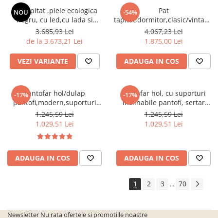
Seturi de gradina
Pat tapitat ,piele ecologica
Pat
NOU
-54%
Sezlonguri
negru, cu led,cu lada si
tapitat,dormitor,clasic/vintage,s
somiera inclinabila
gri,cu 3 sertare ,suport saltea
3.685,93 Lei
4.067,23 Lei
Sezlonguri de gradina si terasa
inclusa,Bortis Impex
inclus,Bortis
de la 3.673,21 Lei
1.875,00 Lei
Electrocasnice incorporabile
,Chiuvete si baterii
VEZI VARIANTE
ADAUGA IN COS
Baterii bucatarie
Chiuvete bucatarie
Pantofar hol/dulap
Pantofar hol, cu suporturi
-17%
-17%
Cuptoare cu microunde
pantofi,modern,suporturi
inclinabile pantofi, sertar
incorporabile
inclinabile,alb,120x85x28cm,Bortis
,stejar
1.245,59 Lei
1.245,59 Lei
Impex
sonoma,practic/modern,Bortis
1.029,51 Lei
1.029,51 Lei
Cuptoare incorporabile
Hote
Masini de spalat vase
ADAUGA IN COS
ADAUGA IN COS
Oale sub presiune
1
2
3
70
...
Plite incorporabile
Prajitoare paine
Newsletter
Nu rata ofertele si promotiile noastre
Storcatoare