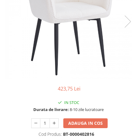
Scaune living/dining
Set mobilier Living
Seturi masa +scaune dining
Tabureti
Bucatarie
Suporturi si tavi
Chiuvete bucatarie
Mese bucatarie /dining
Mobilier/seturi de bucatarie
423,75 Lei
Scaune bucatarie
Scaune din lemn
IN STOC
Durata de livrare:
8-10 zile lucratoare
Dormitor
Comode
ADAUGA IN COS
Comode lux-ultramoderne
Cod Produs:
BT-0000402816