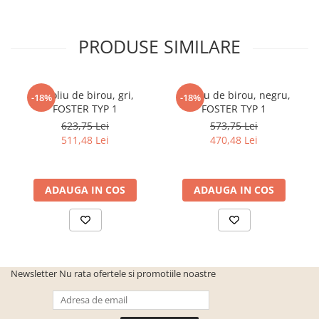
cuiere/mobila hol Rai casmir
Pantofare Hol
PRODUSE SIMILARE
Set mobilier Hol modern cu
panouri tapitate
Seturi hol cuiere
Fotoliu de birou, gri,
Fotoliu de birou, negru,
-18%
-18%
FOSTER TYP 1
FOSTER TYP 1
Mobilier Birou
623,75 Lei
573,75 Lei
Fotolii
511,48 Lei
470,48 Lei
Birouri
Birouri pe colt
ADAUGA IN COS
ADAUGA IN COS
Canapele birou
Dulapuri birou/bibliorafturi
Mese birou
rafturi/etajere carti
Newsletter
Nu rata ofertele si promotiile noastre
Scaune Birou
Scaune conferinta-vizitator