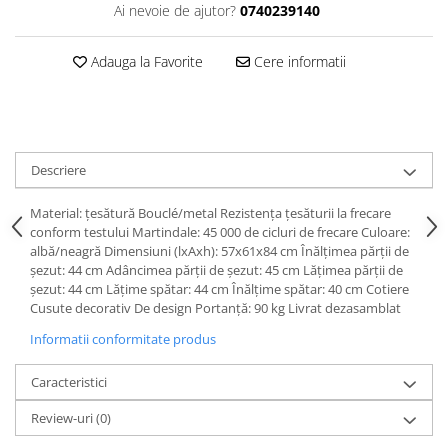
Dulapuri haine si Sifoniere
Ai nevoie de ajutor?
0740239140
Masute de toaleta
Adauga la Favorite
Cere informatii
Noptiere dormitor
Paturi cu saltea inclusa(pachet
promo)
Paturi de 1 persoana
Descriere
Paturi lemn & pal
Paturi metalice
Material: ţesătură Bouclé/metal Rezistenţa ţesăturii la frecare
conform testului Martindale: 45 000 de cicluri de frecare Culoare:
Paturi tapitate
albă/neagră Dimensiuni (lxAxh): 57x61x84 cm Înălţimea părţii de
şezut: 44 cm Adâncimea părţii de şezut: 45 cm Lăţimea părţii de
Saltele
şezut: 44 cm Lăţime spătar: 44 cm Înălţime spătar: 40 cm Cotiere
Seturi dormitoare complete
Cusute decorativ De design Portanţă: 90 kg Livrat dezasamblat
Suporturi saltea/Somiere/Gratii
Informatii conformitate produs
pentru pat
Caracteristici
Mobilier Hol/Cuiere
Banci pentru asteptare
Review-uri
(0)
Colectia casmir -seturi