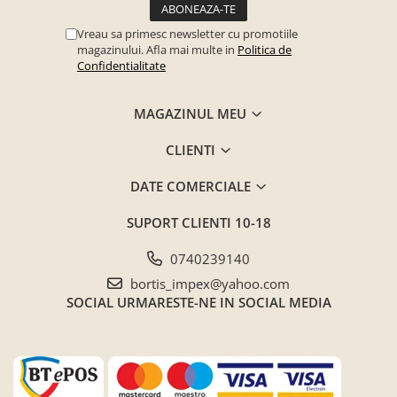
Seturi mobilier birou complet
Vreau sa primesc newsletter cu promotiile
Camera copiilor
magazinului. Afla mai multe in
Politica de
Birouri camera copilului
Confidentialitate
Canapele copii
MAGAZINUL MEU
Fotolii
Paturi pentru copii
CLIENTI
Paturi supraetajate
DATE COMERCIALE
Covoare
SUPORT CLIENTI
10-18
COVOARE CLASICE
COVOARE PUFOASE(SHAGGY)FIR
0740239140
LUNG
bortis_impex@yahoo.com
Mobilier Gradina
SOCIAL
URMARESTE-NE IN SOCIAL MEDIA
Banci gradina si terasa
Mese gradina
Scaune de gradina