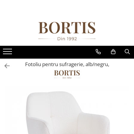
Toate Produsele
Living
Fotolii balansoar/relaxante
Canapele
Coltare/canapele in L
Fotoliu pentru sufragerie, alb/negru,
Comode
Comode lux-ultramoderne
Comode stil clasic/rustic
Fotolii
Fotolii extensibile
Masute de cafea
Mese sufragerie/dining
Rafturi/ etajere carti