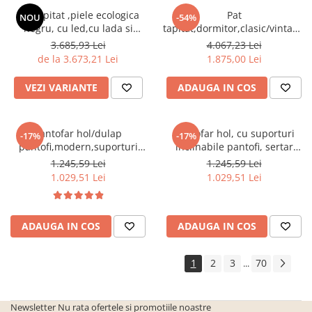
Pat tapitat ,piele ecologica
Pat
NOU
-54%
negru, cu led,cu lada si
tapitat,dormitor,clasic/vintage,s
somiera inclinabila
gri,cu 3 sertare ,suport saltea
3.685,93 Lei
4.067,23 Lei
inclusa,Bortis Impex
inclus,Bortis
de la 3.673,21 Lei
1.875,00 Lei
VEZI VARIANTE
ADAUGA IN COS
Pantofar hol/dulap
Pantofar hol, cu suporturi
-17%
-17%
pantofi,modern,suporturi
inclinabile pantofi, sertar
inclinabile,alb,120x85x28cm,Bortis
,stejar
1.245,59 Lei
1.245,59 Lei
Impex
sonoma,practic/modern,Bortis
1.029,51 Lei
1.029,51 Lei
ADAUGA IN COS
ADAUGA IN COS
1
2
3
70
...
Newsletter
Nu rata ofertele si promotiile noastre