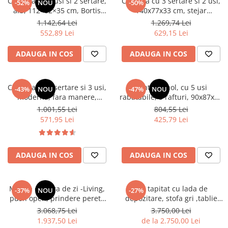
Comoda cu 3 usi si 2 sertare,
Comoda cu 3 sertare si 2 usi,
-52%
NOU
-50%
alb, 112×82×35 cm, Bortis
140x77x33 cm, stejar
Impex
sonoma/alb, Bortis impex
1.142,64 Lei
1.269,74 Lei
552,89 Lei
629,15 Lei
ADAUGA IN COS
ADAUGA IN COS
Comoda cu 3 sertare si 3 usi,
Pantofar hol, cu 5 usi
-43%
NOU
-47%
NOU
moderna, fara manere,
rabatabile, 5 rafturi, 90x87x33
120x85x33 cm, stejar sonoma,
cm, stejar sonoma
1.001,55 Lei
804,55 Lei
pentru living, dormitor, hol,
571,95 Lei
425,79 Lei
Bortis Impex
ADAUGA IN COS
ADAUGA IN COS
Mobila camera de zi -Living,
Pat tapitat cu lada de
-37%
NOU
-27%
push open, prindere perete
depozitare, stofa gri ,tablie
suspendata, 220 cm lungime
nasturi matlasata,Bortis
3.068,75 Lei
3.750,00 Lei
x 160cm inaltime x 40 cm
Impex
1.937,50 Lei
de la 2.750,00 Lei
adancime , riflaj perete,