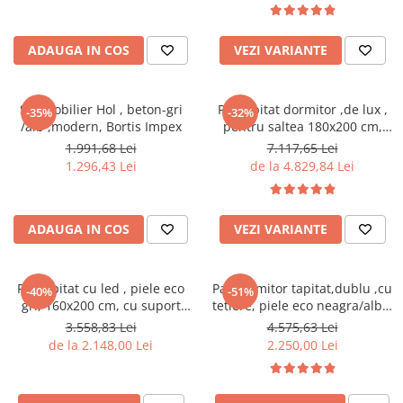
casmir gri/stejar riflat, cu
rafturi sticla securizata, Bortis
ADAUGA IN COS
VEZI VARIANTE
Set mobilier Hol , beton-gri
Pat tapitat dormitor ,de lux ,
-35%
-32%
/alb ,modern, Bortis Impex
pentru saltea 180x200 cm,
stofa gri,cu sertare si suport
1.991,68 Lei
7.117,65 Lei
saltea inclus
1.296,43 Lei
de la 4.829,84 Lei
ADAUGA IN COS
VEZI VARIANTE
Pat tapitat cu led , piele eco
Pat dormitor tapitat,dublu ,cu
-40%
-51%
gri, 160x200 cm, cu suport
tetiere, piele eco neagra/alba,
saltea inclus,Bortis Impex
suport saltea
3.558,83 Lei
4.575,63 Lei
inclus,160x200,Bortis
de la 2.148,00 Lei
2.250,00 Lei