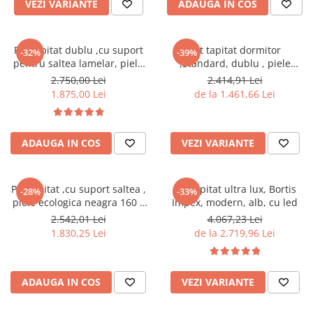
VEZI VARIANTE
ADAUGA IN COS
Pat tapitat dublu ,cu suport
Pat tapitat dormitor
-32%
-39%
pentru saltea lamelar, piele
,Standard, dublu , piele
ecologica alba,160x 200 cm
ecologica alb
2.750,00 Lei
2.414,91 Lei
,Bortis Impex
1.875,00 Lei
de la 1.461,66 Lei
ADAUGA IN COS
VEZI VARIANTE
Pat tapitat ,cu suport saltea ,
Pat tapitat ultra lux, Bortis
-28%
-33%
piele ecologica neagra 160 x
Impex, modern, alb, cu led
200 cm ,Bortis Impex
2.542,01 Lei
4.067,23 Lei
1.830,25 Lei
de la 2.719,96 Lei
ADAUGA IN COS
VEZI VARIANTE