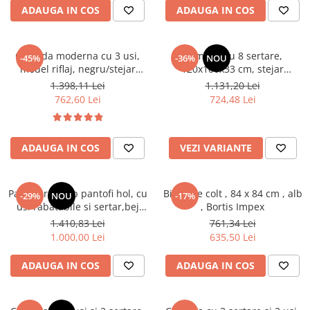
Seturi dormitoare complete
ADAUGA IN COS
ADAUGA IN COS
Set mobilier Living
Suporturi saltea/Somiere/Gratii
Seturi masa +scaune dining
pentru pat
Comoda moderna cu 3 usi,
Comoda cu 8 sertare,
Tabureti
-45%
-36%
NOU
model riflaj, negru/stejar
120x100x33 cm, stejar
artisan, 120x88x44 cm, Bortis
sonoma/alb, pentru hol,
1.398,11 Lei
1.131,20 Lei
impex
living, dormitor, birou, Bortis
762,60 Lei
724,48 Lei
Impex
ADAUGA IN COS
VEZI VARIANTE
Pantofar/dulap pantofi hol, cu
Birou pe colt , 84 x 84 cm , alb
-29%
NOU
-17%
usi rabatabile si sertar,bej
, Bortis Impex
crem casmir, pal+mdf casmir ,
1.410,83 Lei
761,34 Lei
98x 55x34 cm, usa mdf cu
1.000,00 Lei
635,50 Lei
model riflaj, picioare negre,
butoni auriu, Bortis
ADAUGA IN COS
ADAUGA IN COS