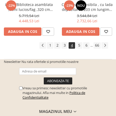
Living/Biblioteca asamblata
Canapea extensibila , cu lada
-22%
-23%
NOU
,semi lucios/fag ,320 cm
depozitare , 203 cm lungime,
lungime
stofa gri/negru ,perne gri cu
5.719,54 Lei
3.544,84 Lei
model
4.448,53 Lei
2.732,66 Lei
ADAUGA IN COS
ADAUGA IN COS
1
2
3
4
5
6
66
...
Newsletter
Nu rata ofertele si promotiile noastre
Vreau sa primesc newsletter cu promotiile
magazinului. Afla mai multe in
Politica de
Confidentialitate
MAGAZINUL MEU