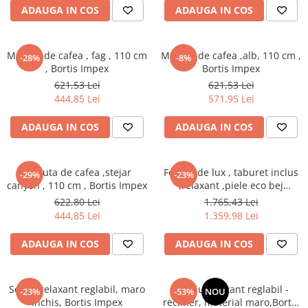
Seturi dormitoare complete
ADAUGA IN COS
ADAUGA IN COS
Set mobilier Living
Suporturi saltea/Somiere/Gratii
Seturi masa +scaune dining
pentru pat
Masuta de cafea , fag , 110 cm
Masuta de cafea ,alb, 110 cm ,
Tabureti
-28%
-8%
, Bortis Impex
Bortis Impex
621,53 Lei
621,53 Lei
444,85 Lei
571,95 Lei
ADAUGA IN COS
ADAUGA IN COS
Masuta de cafea ,stejar
Fotoliu de lux , taburet inclus
-29%
-23%
canyon , 110 cm , Bortis Impex
,relaxant ,piele eco bej
,reglabil, suport pentru
622,80 Lei
1.765,43 Lei
picioare
444,85 Lei
1.359,98 Lei
ADAUGA IN COS
ADAUGA IN COS
Scaun relaxant reglabil, maro
Fotoliu relaxant reglabil -
-23%
-53%
NOU
închis, Bortis Impex
recliner, material maro,Bortis