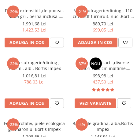
Fotoliu extensibil ,de podea ,
Masa sufragerie/dining , 110
-29%
-21%
stofa gri , perna inclusa ,
cm ,mdf furniruit, nuc ,Bortis
Bortis Impex
Impex
1.991,68 Lei
889,70 Lei
1.423,53 Lei
699,05 Lei
ADAUGA IN COS
ADAUGA IN COS
Masa sufragerie/dining ,
Etajera /raft carti ,diverse
-22%
-37%
NOU
160cm , alb , Bortis Impex
culori ,150 cm inaltime,
modern,Bortis Impex
1.016,81 Lei
693,98 Lei
788,03 Lei
437,50 Lei
ADAUGA IN COS
VEZI VARIANTE
Fotoliu rotativ, piele ecologică
Bancă de grădină, albă,Bortis
-23%
-4%
gri maroniu, Bortis Impex
Impex
1.203,65 Lei
1.143,91 Lei