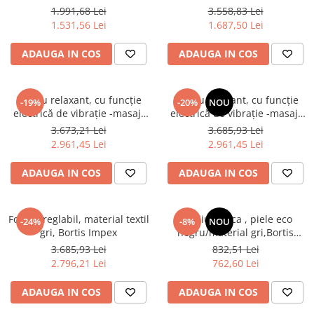
Impex
1.991,68 Lei
3.558,83 Lei
1.531,56 Lei
1.687,50 Lei
ADAUGA IN COS
ADAUGA IN COS
Fotoliu relaxant, cu funcţie
Fotoliu relaxant, cu funcţie
-19%
-20%
NOU
electrică de vibraţie -masaj,
electrică de vibraţie -masaj,
textil maro,Bortis Impex
textil gri maronie,Bortis Impex
3.673,21 Lei
3.685,93 Lei
2.961,45 Lei
2.961,45 Lei
ADAUGA IN COS
ADAUGA IN COS
Fotoliu reglabil, material textil
Fotoliu scoica , piele eco
-24%
-8%
NOU
gri, Bortis Impex
negru/material gri,Bortis
Impex
3.685,93 Lei
832,51 Lei
2.796,21 Lei
762,60 Lei
ADAUGA IN COS
ADAUGA IN COS