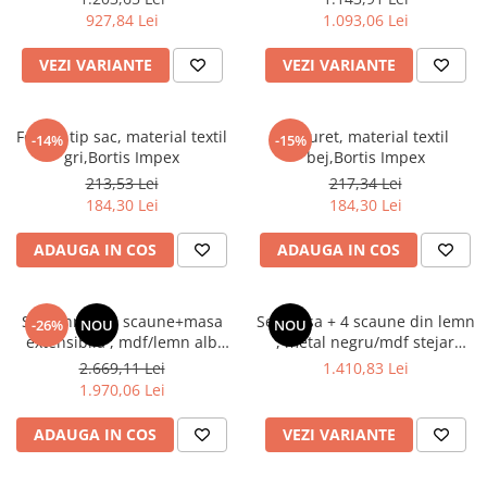
927,84 Lei
1.093,06 Lei
VEZI VARIANTE
VEZI VARIANTE
Fotoliu tip sac, material textil
Taburet, material textil
-14%
-15%
gri,Bortis Impex
bej,Bortis Impex
213,53 Lei
217,34 Lei
184,30 Lei
184,30 Lei
ADAUGA IN COS
ADAUGA IN COS
Set dinning 4 scaune+masa
Set masa + 4 scaune din lemn
-26%
NOU
NOU
extensibila , mdf/lemn alb
, metal negru/mdf stejar
/textil gri
artizan
2.669,11 Lei
1.410,83 Lei
1.970,06 Lei
ADAUGA IN COS
VEZI VARIANTE