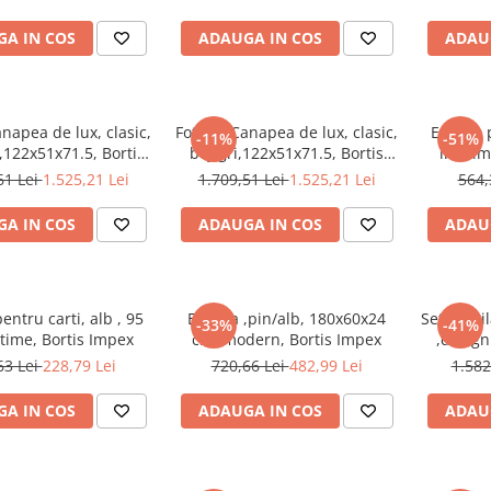
A IN COS
ADAUGA IN COS
ADAU
anapea de lux, clasic,
Fotoliu/Canapea de lux, clasic,
Etajera 
-11%
-51%
,122x51x71.5, Bortis
bej/gri,122x51x71.5, Bortis
inaltim
Impex
Impex
61 Lei
1.525,21 Lei
1.709,51 Lei
1.525,21 Lei
564,
A IN COS
ADAUGA IN COS
ADAU
entru carti, alb , 95
Etajera ,pin/alb, 180x60x24
Set mobil
-33%
-41%
time, Bortis Impex
cm, modern, Bortis Impex
,design
auriu ,1
63 Lei
228,79 Lei
720,66 Lei
482,99 Lei
1.582
A IN COS
ADAUGA IN COS
ADAU