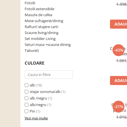
artisan, 
Fotolii
1.398
Scaune living/dining
Fotolii extensibile
Masute de cafea
Set mobilier Living
Mese sufragerie/dining
ADAUG
Seturi masa +scaune dining
Rafturi/ etajere carti
Scaune living/dining
Tabureti
Set mobilier Living
Bucatarie
Seturi masa +scaune dining
Comoda cu
-43%
Suporturi si tavi
Tabureti
moder
Chiuvete bucatarie
120x85x3
1.001
CULOARE
pentru l
Mese bucatarie /dining
Mobilier/seturi de bucatarie
ADAUG
alb
(18)
Scaune bucatarie
stejar sonoma/alb
(1)
Scaune din lemn
alb /negru
(1)
Dormitor
alb/negru
(1)
Fotoliu 
-21%
pentru 
Comode
Pin
(1)
stofa/
1.016
Vezi mai multe
Comode lux-ultramoderne