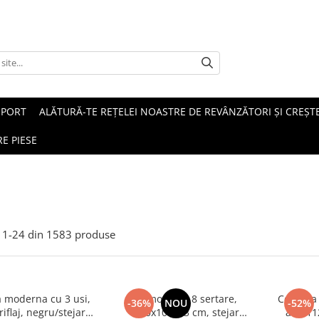
SPORT
ALĂTURĂ-TE REȚELEI NOASTRE DE REVÂNZĂTORI ȘI CREȘTE
E PIESE
1-
24
din
1583
produse
moderna cu 3 usi,
Comoda cu 8 sertare,
Comoda c
-36%
NOU
-52%
iflaj, negru/stejar
120x100x33 cm, stejar
alb, 1