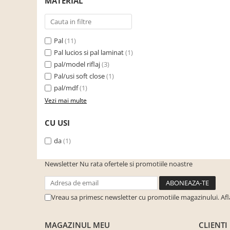
MATERIAL
Seturi de gradina
Sezlonguri
Sezlonguri de gradina si terasa
Pal
(11)
Electrocasnice incorporabile
Pal lucios si pal laminat
(1)
,Chiuvete si baterii
pal/model riflaj
(3)
Baterii bucatarie
Pal/usi soft close
(1)
pal/mdf
(1)
Chiuvete bucatarie
Vezi mai multe
Cuptoare cu microunde
incorporabile
CU USI
Cuptoare incorporabile
da
(1)
Hote
Masini de spalat vase
Newsletter
Nu rata ofertele si promotiile noastre
Oale sub presiune
Plite incorporabile
Vreau sa primesc newsletter cu promotiile magazinului. Af
Prajitoare paine
MAGAZINUL MEU
CLIENTI
Storcatoare