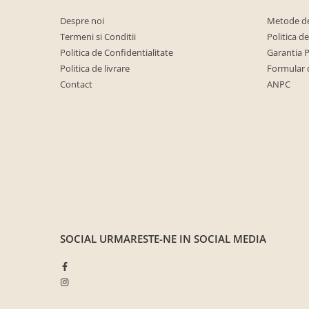
Saltele ,Perne,Topper
Despre noi
Metode de
Paturi tapitate , Canapele si Coltare
Termeni si Conditii
Politica d
la comanda !
Politica de Confidentialitate
Garantia 
Coltare/canapele in L
Politica de livrare
Formular 
Contact
ANPC
Paturi tapitate dormitor
Paturi tapitate dormitor
Jaluzele verticale la comanda
Mobilier Resigilat
Promotia saptamanii (extra
discount ) - %
Promotii lunare
Produse cu livrare in 24H
Mobilier clasic/rustic/vintage
SOCIAL
URMARESTE-NE IN SOCIAL MEDIA
Mobilier tapitat
Paturi tapitate dormitor
Toate Produsele