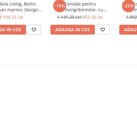
bila Living, Bortis
Comoda pentru
C
-16%
-25%
san marino, Design
hol/living/dormitor, cu
hol/l
nt, 300 x 200 cm
sertare, stejar sonoma/alb
sertar
4.194,33 Lei
1.131,20 Lei
953,26 Lei
1.002
,123x85x34 cm,Bortis Impex
cm
A IN COS
ADAUGA IN COS
ADAU