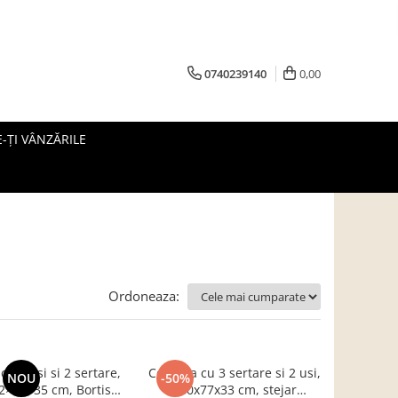
0740239140
0,00
-ȚI VÂNZĂRILE
Ordoneaza:
u 3 usi si 2 sertare,
Comoda cu 3 sertare si 2 usi,
NOU
-50%
12×82×35 cm, Bortis
140x77x33 cm, stejar