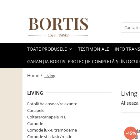
Toate Produsele
Living
Fotolii balansoar/relaxante
TOATE PRODUSELE
TESTIMONIALE
INFO TRAN
Canapele
Coltare/canapele in L
GARANȚIA BORTIS: PROTECȚIE COMPLETĂ ȘI ÎNLOCUIR
Comode
Home /
Living
Comode lux-ultramoderne
Comode stil clasic/rustic
Living
LIVING
Fotolii
Afiseaza:
Fotolii balansoar/relaxante
Fotolii extensibile
Canapele
Coltare/canapele in L
Masute de cafea
Comode
Mese sufragerie/dining
Comode lux-ultramoderne
Comoda 
-45%
Comode stil clasic/rustic
model r
Rafturi/ etajere carti