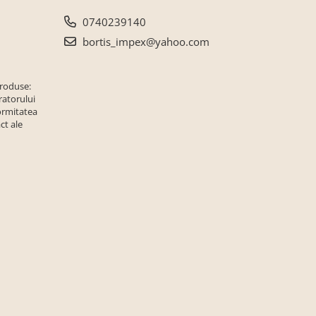
0740239140
bortis_impex@yahoo.com
produse:
ratorului
ormitatea
ct ale