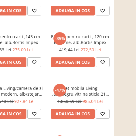
GA IN COS
ADAUGA IN COS
pentru carti ,143 cm
Etajera pentru carti , 120 cm
-35%
e, alb,Bortis Impex
inaltime, alb,Bortis Impex
33 Lei
275,00 Lei
419,44 Lei
272,50 Lei
GA IN COS
ADAUGA IN COS
a Living/camera de zi
Set mobila Living
-47%
 modern, alb/stejar
,alb/negru,vitrina sticla,210
75 cm lungime,vitrina
cm lungime ,Bortis Impex
,40 Lei
927,84 Lei
1.850,59 Lei
985,04 Lei
sticla, Bortis
GA IN COS
ADAUGA IN COS