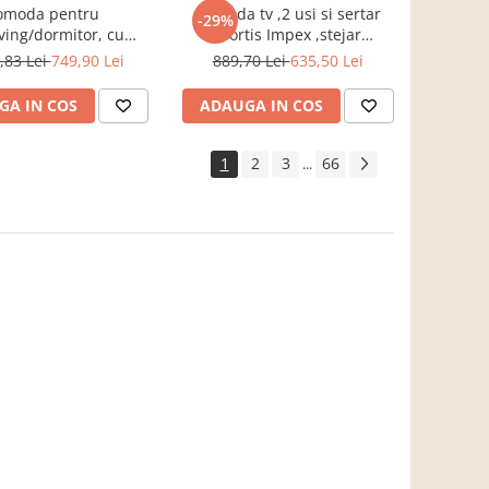
omoda pentru
Comoda tv ,2 usi si sertar
-29%
iving/dormitor, cu
,Bortis Impex ,stejar
e, prun,106x75x35
sonoma/alb
,83 Lei
749,90 Lei
889,70 Lei
635,50 Lei
,Bortis Impex
GA IN COS
ADAUGA IN COS
1
2
3
66
...