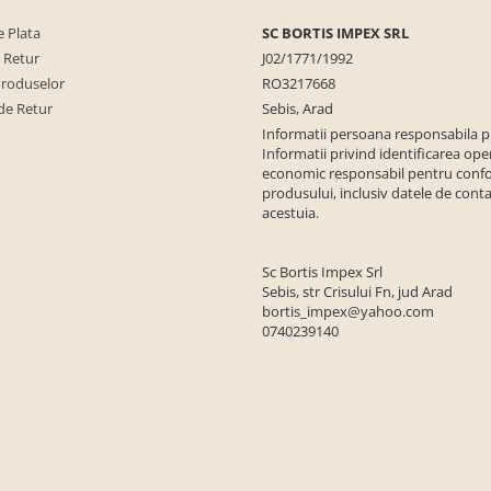
 Plata
SC BORTIS IMPEX SRL
e Retur
J02/1771/1992
Produselor
RO3217668
de Retur
Sebis, Arad
Informatii persoana responsabila 
Informatii privind identificarea ope
economic responsabil pentru conf
produsului, inclusiv datele de conta
acestuia.
Sc Bortis Impex Srl
Sebis, str Crisului Fn, jud Arad
bortis_impex@yahoo.com
0740239140