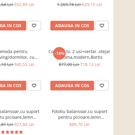
Impex
sonoma/alb, Bortis impex
,64 Lei
552,89 Lei
1.269,74 Lei
629,15 Lei
GA IN COS
ADAUGA IN COS
omoda pentru
Comoda tv, 2 usi+sertar ,stejar
-18%
iving/dormitor, cu
sonoma,modern,Bortis
ertare, stejar
,10 Lei
940,55 Lei
877,00 Lei
718,13 Lei
123x85x34 cm,Bortis
Impex
GA IN COS
ADAUGA IN COS
 balansoar,cu suport
Fotoliu balansoar,cu suport
ru picioare,lemn
pentru picioare,lemn
, stofa/textil gri ,cu
mesteacan, stofa/textil maro
,81 Lei
927,84 Lei
889,70 Lei
perna,Bortis
,cu perna,Bortis