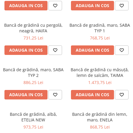
cuiere/mobila hol Rai casmir
ADAUGA IN COS
ADAUGA IN COS
Pantofare Hol
Set mobilier Hol modern cu
Bancă de grădină cu pergolă,
Bancă de gradină, maro, SABA
panouri tapitate
neagră, HAIFA
TYP 1
Seturi hol cuiere
731,25 Lei
768,75 Lei
Mobilier Birou
ADAUGA IN COS
ADAUGA IN COS
Fotolii
Birouri
Bancă de grădină, maro, SABA
Bancă de grădină cu măsuţă,
Birouri pe colt
TYP 2
lemn de salcâm, TAIMA
Canapele birou
886,25 Lei
1.473,75 Lei
Dulapuri birou/bibliorafturi
ADAUGA IN COS
ADAUGA IN COS
Mese birou
rafturi/etajere carti
Bancă de grădină, albă,
Bancă de grădină din lemn,
Scaune Birou
ETELIA NEW
maro, ENELA
973,75 Lei
868,75 Lei
Scaune conferinta-vizitator