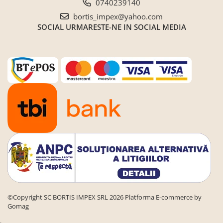
0740239140
Seturi de gradina
bortis_impex@yahoo.com
Sezlonguri
SOCIAL
URMARESTE-NE IN SOCIAL MEDIA
Sezlonguri de gradina si terasa
Electrocasnice incorporabile
,Chiuvete si baterii
Baterii bucatarie
Chiuvete bucatarie
Cuptoare cu microunde
incorporabile
Cuptoare incorporabile
Hote
Masini de spalat vase
Oale sub presiune
Plite incorporabile
©Copyright SC BORTIS IMPEX SRL 2026
Platforma E-commerce by
Prajitoare paine
Gomag
Storcatoare