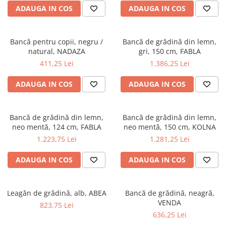
Dulapuri haine si Sifoniere
ADAUGA IN COS
ADAUGA IN COS
Masute de toaleta
Noptiere dormitor
Bancă pentru copii, negru /
Bancă de grădină din lemn,
Paturi cu saltea inclusa(pachet
natural, NADAZA
gri, 150 cm, FABLA
promo)
411,25 Lei
1.386,25 Lei
Paturi de 1 persoana
ADAUGA IN COS
ADAUGA IN COS
Paturi lemn & pal
Paturi metalice
Bancă de grădină din lemn,
Bancă de grădină din lemn,
Paturi tapitate
neo mentă, 124 cm, FABLA
neo mentă, 150 cm, KOLNA
Saltele
1.223,75 Lei
1.281,25 Lei
Seturi dormitoare complete
ADAUGA IN COS
ADAUGA IN COS
Suporturi saltea/Somiere/Gratii
pentru pat
Leagăn de grădină, alb, ABEA
Bancă de grădină, neagră,
Mobilier Hol/Cuiere
VENDA
823,75 Lei
Banci pentru asteptare
636,25 Lei
Colectia casmir -seturi