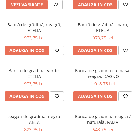
VEZI VARIANTE
ADAUGA IN COS
Scaune living/dining
Set mobilier Living
Bancă de grădină, neagră,
Bancă de grădină, maro,
Seturi masa +scaune dining
ETELIA
ETELIA
Tabureti
973,75 Lei
973,75 Lei
Bucatarie
ADAUGA IN COS
ADAUGA IN COS
Suporturi si tavi
Chiuvete bucatarie
Bancă de grădină, verde,
Bancă de grădină cu masă,
Mese bucatarie /dining
ETELIA
neagră, DAGNO
Mobilier/seturi de bucatarie
973,75 Lei
1.018,75 Lei
Scaune bucatarie
ADAUGA IN COS
ADAUGA IN COS
Scaune din lemn
Dormitor
Leagăn de grădină, negru,
Bancă de grădină, neagră /
Comode
ABEA
naturală, FAIZA
Comode lux-ultramoderne
823,75 Lei
548,75 Lei