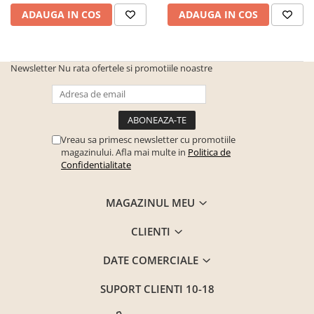
Seturi mobilier birou complet
ADAUGA IN COS
ADAUGA IN COS
Camera copiilor
Birouri camera copilului
Newsletter
Nu rata ofertele si promotiile noastre
Canapele copii
Fotolii
Paturi pentru copii
Paturi supraetajate
Vreau sa primesc newsletter cu promotiile
magazinului. Afla mai multe in
Politica de
Covoare
Confidentialitate
COVOARE CLASICE
COVOARE PUFOASE(SHAGGY)FIR
MAGAZINUL MEU
LUNG
CLIENTI
Mobilier Gradina
Banci gradina si terasa
DATE COMERCIALE
Mese gradina
SUPORT CLIENTI
10-18
Scaune de gradina