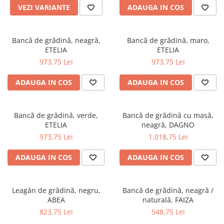
Seturi dormitoare complete
VEZI VARIANTE
ADAUGA IN COS
Set mobilier Living
Suporturi saltea/Somiere/Gratii
Seturi masa +scaune dining
pentru pat
Bancă de grădină, neagră,
Bancă de grădină, maro,
Tabureti
ETELIA
ETELIA
973,75 Lei
973,75 Lei
ADAUGA IN COS
ADAUGA IN COS
Bancă de grădină, verde,
Bancă de grădină cu masă,
ETELIA
neagră, DAGNO
973,75 Lei
1.018,75 Lei
ADAUGA IN COS
ADAUGA IN COS
Leagăn de grădină, negru,
Bancă de grădină, neagră /
ABEA
naturală, FAIZA
823,75 Lei
548,75 Lei