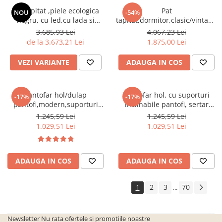
Seturi de gradina
Pat tapitat ,piele ecologica
Pat
NOU
-54%
Sezlonguri
negru, cu led,cu lada si
tapitat,dormitor,clasic/vintage,s
somiera inclinabila
gri,cu 3 sertare ,suport saltea
3.685,93 Lei
4.067,23 Lei
Sezlonguri de gradina si terasa
inclusa,Bortis Impex
inclus,Bortis
de la 3.673,21 Lei
1.875,00 Lei
Electrocasnice incorporabile
,Chiuvete si baterii
VEZI VARIANTE
ADAUGA IN COS
Baterii bucatarie
Chiuvete bucatarie
Pantofar hol/dulap
Pantofar hol, cu suporturi
-17%
-17%
Cuptoare cu microunde
pantofi,modern,suporturi
inclinabile pantofi, sertar
incorporabile
inclinabile,alb,120x85x28cm,Bortis
,stejar
1.245,59 Lei
1.245,59 Lei
Impex
sonoma,practic/modern,Bortis
1.029,51 Lei
1.029,51 Lei
Cuptoare incorporabile
Hote
Masini de spalat vase
ADAUGA IN COS
ADAUGA IN COS
Oale sub presiune
1
2
3
70
...
Plite incorporabile
Prajitoare paine
Newsletter
Nu rata ofertele si promotiile noastre
Storcatoare