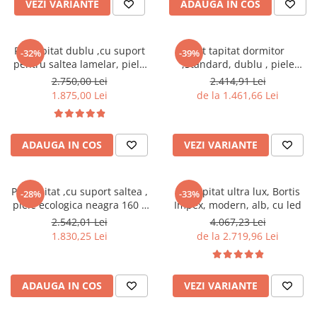
VEZI VARIANTE
ADAUGA IN COS
Seturi mobilier birou complet
Camera copiilor
Birouri camera copilului
Pat tapitat dublu ,cu suport
Pat tapitat dormitor
-32%
-39%
pentru saltea lamelar, piele
,Standard, dublu , piele
Canapele copii
ecologica alba,160x 200 cm
ecologica alb
2.750,00 Lei
2.414,91 Lei
,Bortis Impex
Fotolii
1.875,00 Lei
de la 1.461,66 Lei
Paturi pentru copii
Paturi supraetajate
ADAUGA IN COS
VEZI VARIANTE
Covoare
COVOARE CLASICE
Pat tapitat ,cu suport saltea ,
Pat tapitat ultra lux, Bortis
-28%
-33%
COVOARE PUFOASE(SHAGGY)FIR
piele ecologica neagra 160 x
Impex, modern, alb, cu led
LUNG
200 cm ,Bortis Impex
2.542,01 Lei
4.067,23 Lei
1.830,25 Lei
de la 2.719,96 Lei
Mobilier Gradina
Banci gradina si terasa
Mese gradina
ADAUGA IN COS
VEZI VARIANTE
Scaune de gradina