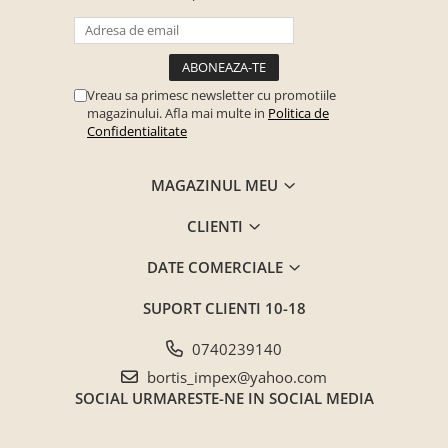
Saltele ,Perne,Topper
Paturi tapitate , Canapele si Coltare
la comanda !
Vreau sa primesc newsletter cu promotiile
Coltare/canapele in L
magazinului. Afla mai multe in
Politica de
Paturi tapitate dormitor
Confidentialitate
Paturi tapitate dormitor
MAGAZINUL MEU
Jaluzele verticale la comanda
Mobilier Resigilat
CLIENTI
Promotia saptamanii (extra
discount ) - %
DATE COMERCIALE
Promotii lunare
SUPORT CLIENTI
10-18
Produse cu livrare in 24H
Mobilier clasic/rustic/vintage
0740239140
Mobilier tapitat
bortis_impex@yahoo.com
Paturi tapitate dormitor
SOCIAL
URMARESTE-NE IN SOCIAL MEDIA
Toate Produsele