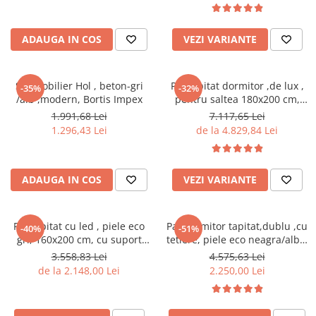
cuiere/mobila hol Rai casmir
casmir gri/stejar riflat, cu
rafturi sticla securizata, Bortis
Pantofare Hol
ADAUGA IN COS
VEZI VARIANTE
Set mobilier Hol modern cu
panouri tapitate
Set mobilier Hol , beton-gri
Pat tapitat dormitor ,de lux ,
-35%
-32%
Seturi hol cuiere
/alb ,modern, Bortis Impex
pentru saltea 180x200 cm,
Mobilier Birou
stofa gri,cu sertare si suport
1.991,68 Lei
7.117,65 Lei
saltea inclus
Fotolii
1.296,43 Lei
de la 4.829,84 Lei
Birouri
Birouri pe colt
ADAUGA IN COS
VEZI VARIANTE
Canapele birou
Dulapuri birou/bibliorafturi
Pat tapitat cu led , piele eco
Pat dormitor tapitat,dublu ,cu
-40%
-51%
Mese birou
gri, 160x200 cm, cu suport
tetiere, piele eco neagra/alba,
saltea inclus,Bortis Impex
suport saltea
3.558,83 Lei
4.575,63 Lei
rafturi/etajere carti
inclus,160x200,Bortis
de la 2.148,00 Lei
2.250,00 Lei
Scaune Birou
Scaune conferinta-vizitator