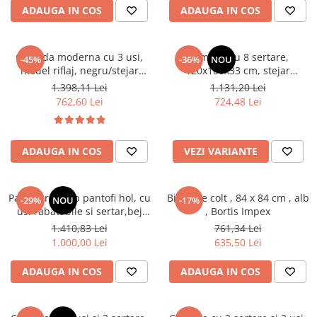
ADAUGA IN COS
ADAUGA IN COS
Scaune living/dining
Set mobilier Living
Comoda moderna cu 3 usi,
Comoda cu 8 sertare,
-45%
-36%
NOU
Seturi masa +scaune dining
model riflaj, negru/stejar
120x100x33 cm, stejar
artisan, 120x88x44 cm, Bortis
sonoma/alb, pentru hol,
Tabureti
1.398,11 Lei
1.131,20 Lei
impex
living, dormitor, birou, Bortis
762,60 Lei
724,48 Lei
Bucatarie
Impex
Suporturi si tavi
Chiuvete bucatarie
ADAUGA IN COS
VEZI VARIANTE
Mese bucatarie /dining
Mobilier/seturi de bucatarie
Pantofar/dulap pantofi hol, cu
Birou pe colt , 84 x 84 cm , alb
-29%
NOU
-17%
usi rabatabile si sertar,bej
, Bortis Impex
Scaune bucatarie
crem casmir, pal+mdf casmir ,
1.410,83 Lei
761,34 Lei
Scaune din lemn
98x 55x34 cm, usa mdf cu
1.000,00 Lei
635,50 Lei
model riflaj, picioare negre,
Dormitor
butoni auriu, Bortis
ADAUGA IN COS
ADAUGA IN COS
Comode
Comode lux-ultramoderne