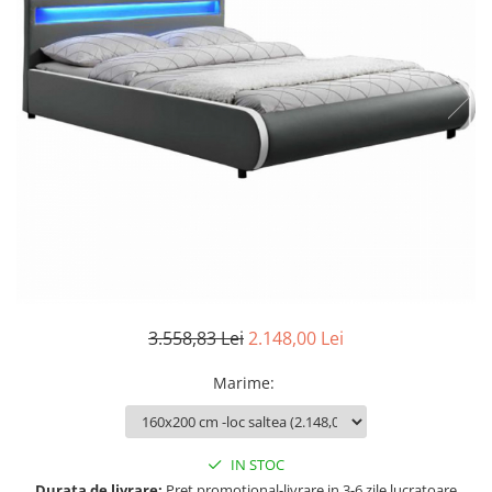
Seturi dormitoare complete
Set mobilier Living
Suporturi saltea/Somiere/Gratii
Seturi masa +scaune dining
pentru pat
Tabureti
3.558,83 Lei
2.148,00 Lei
Marime
:
IN STOC
Durata de livrare:
Pret promotional-livrare in 3-6 zile lucratoare