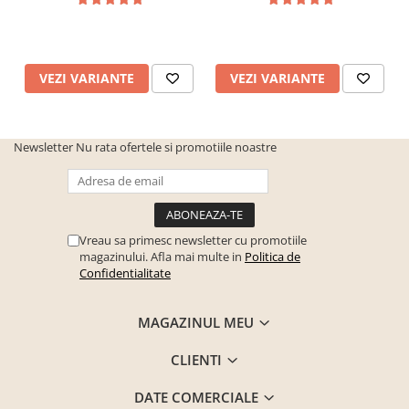
Material tapiterie
Piele ecologica
DIMENSIUNI
Inaltime tablie mare
VEZI VARIANTE
74 cm
VEZI VARIANTE
Dimensiune (cm)
169 x 216
Compatibilitate saltea (cm)
160 x 200
Newsletter
Nu rata ofertele si promotiile noastre
Vreau sa primesc newsletter cu promotiile
magazinului. Afla mai multe in
Politica de
Confidentialitate
MAGAZINUL MEU
CLIENTI
DATE COMERCIALE