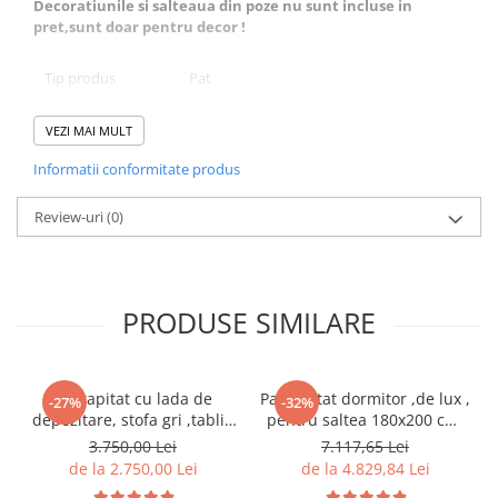
Decoratiunile si salteaua din poze nu sunt incluse in
pret,sunt doar pentru decor !
Tip produs
Pat
Tip pat
Standard
VEZI MAI MULT
Dimensiune pat
Dublu
Informatii conformitate produs
Utilizat pentru
Dormitor
Review-uri
(0)
Stil
Modern
Finisaj
Tapitat
Caracteristici cheie
Design exclusivist tapitat piele ecologica
PRODUSE SIMILARE
Continut pachet
1 Pat
Culoare
Gri inchis
Pat tapitat cu lada de
Pat tapitat dormitor ,de lux ,
-27%
-32%
depozitare, stofa gri ,tablie
pentru saltea 180x200 cm,
nasturi matlasata,Bortis
stofa gri,cu sertare si
DETALII MATERIAL
3.750,00 Lei
7.117,65 Lei
Impex
suport saltea inclus
de la 2.750,00 Lei
de la 4.829,84 Lei
Material
Lemn PAL