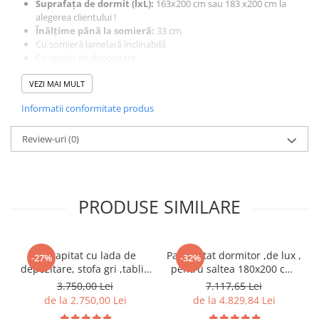
Suprafaţa de dormit (lxL):
163x200 cm sau 183 x200 cm la
alegerea clientului !
Înălţime până la somieră:
33 cm
Cu somieră lamelară înclinabilă
Cu spaţiu de depozitare
Tăblia matlasată
VEZI MAI MULT
Livrat fără saltea
Livrat neasamblat , in colete ! Coletele contin tot ce este
Informatii conformitate produs
necesar pentru asamblare !
Review-uri
(0)
PRODUSE SIMILARE
Pat tapitat cu lada de
Pat tapitat dormitor ,de lux ,
-27%
-32%
depozitare, stofa gri ,tablie
pentru saltea 180x200 cm,
nasturi matlasata,Bortis
stofa gri,cu sertare si
3.750,00 Lei
7.117,65 Lei
Impex
suport saltea inclus
de la 2.750,00 Lei
de la 4.829,84 Lei