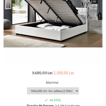
Seturi dormitoare complete
Set mobilier Living
Suporturi saltea/Somiere/Gratii
Seturi masa +scaune dining
pentru pat
Tabureti
3.685,93 Lei
2.500,00 Lei
Marime
:
IN STOC
Durata de livrare:
2-4 zile lucratoare