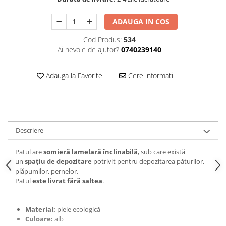
ADAUGA IN COS
Cod Produs:
534
Ai nevoie de ajutor?
0740239140
Adauga la Favorite
Cere informatii
Descriere
Patul are
somieră lamelară înclinabilă
, sub care există
un
spaţiu de depozitare
potrivit pentru depozitarea păturilor,
plăpumilor, pernelor.
Patul
este livrat fără saltea
.
Material:
piele ecologică
Culoare:
alb