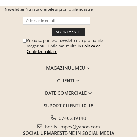
Seturi mobilier birou complet
Newsletter
Nu rata ofertele si promotiile noastre
Camera copiilor
Birouri camera copilului
Canapele copii
Vreau sa primesc newsletter cu promotiile
Fotolii
magazinului. Afla mai multe in
Politica de
Paturi pentru copii
Confidentialitate
Paturi supraetajate
MAGAZINUL MEU
Covoare
COVOARE CLASICE
CLIENTI
COVOARE PUFOASE(SHAGGY)FIR
LUNG
DATE COMERCIALE
Mobilier Gradina
SUPORT CLIENTI
10-18
Banci gradina si terasa
0740239140
Mese gradina
bortis_impex@yahoo.com
Scaune de gradina
SOCIAL
URMARESTE-NE IN SOCIAL MEDIA