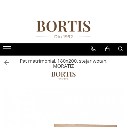
Toate Produsele
Living
Fotolii balansoar/relaxante
Canapele
Coltare/canapele in L
Pat matrimonial, 180x200, stejar wotan,
Comode
MORATIZ
Comode lux-ultramoderne
Comode stil clasic/rustic
Fotolii
Fotolii extensibile
Masute de cafea
Mese sufragerie/dining
Rafturi/ etajere carti