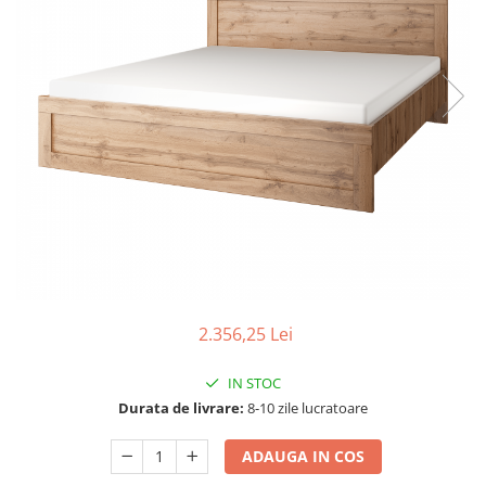
Scaune living/dining
Set mobilier Living
Seturi masa +scaune dining
Tabureti
Bucatarie
Suporturi si tavi
Chiuvete bucatarie
Mese bucatarie /dining
Mobilier/seturi de bucatarie
Scaune bucatarie
2.356,25 Lei
Scaune din lemn
IN STOC
Dormitor
Durata de livrare:
8-10 zile lucratoare
Comode
Comode lux-ultramoderne
ADAUGA IN COS