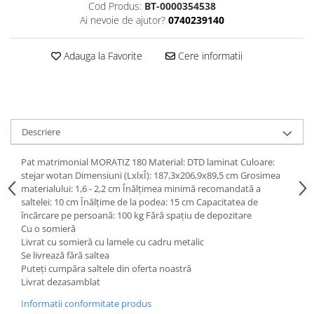
Dulapuri haine si Sifoniere
Cod Produs:
BT-0000354538
Ai nevoie de ajutor?
0740239140
Masute de toaleta
Noptiere dormitor
Adauga la Favorite
Cere informatii
Paturi cu saltea inclusa(pachet
promo)
Paturi de 1 persoana
Paturi lemn & pal
Descriere
Paturi metalice
Pat matrimonial MORATIZ 180 Material: DTD laminat Culoare:
Paturi tapitate
stejar wotan Dimensiuni (LxlxÎ): 187,3x206,9x89,5 cm Grosimea
materialului: 1,6 - 2,2 cm Înălţimea minimă recomandată a
Saltele
saltelei: 10 cm Înălţime de la podea: 15 cm Capacitatea de
Seturi dormitoare complete
încărcare pe persoană: 100 kg Fără spaţiu de depozitare
Cu o somieră
Suporturi saltea/Somiere/Gratii
Livrat cu somieră cu lamele cu cadru metalic
pentru pat
Se livrează fără saltea
Puteţi cumpăra saltele din oferta noastră
Mobilier Hol/Cuiere
Livrat dezasamblat
Banci pentru asteptare
Informatii conformitate produs
Colectia casmir -seturi