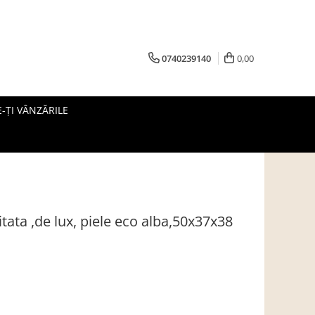
0740239140
0,00
-ȚI VÂNZĂRILE
tata ,de lux, piele eco alba,50x37x38