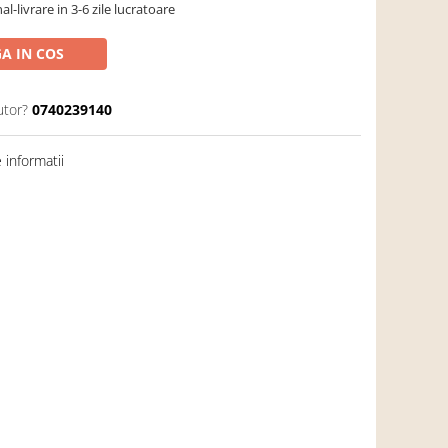
-livrare in 3-6 zile lucratoare
A IN COS
utor?
0740239140
informatii