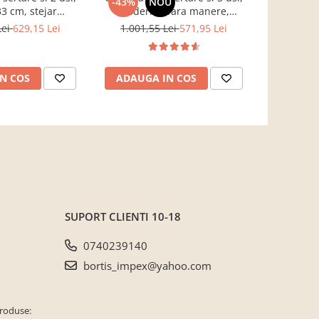
-43%
NOU
-27%
3 cm, stejar
moderna, fara manere,
depozitar
, Bortis impex
120x85x33 cm, stejar sonoma,
nasturi ma
Lei
629,15 Lei
1.001,55 Lei
571,95 Lei
3.750,00 L
pentru living, dormitor, hol,
Bortis Impex
N COS
ADAUGA IN COS
VEZI 
SUPORT CLIENTI
10-18
0740239140
bortis_impex@yahoo.com
produse: