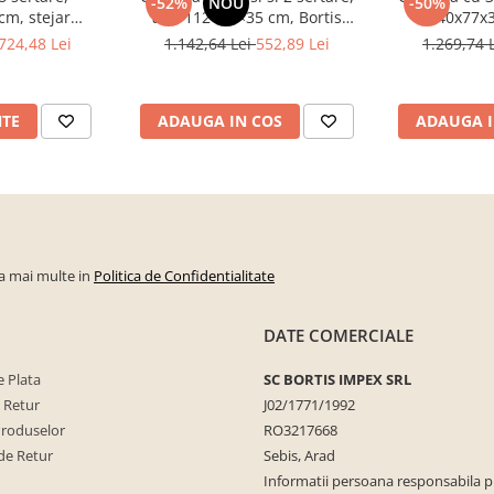
-52%
NOU
-50%
cm, stejar
alb, 112×82×35 cm, Bortis
140x77x3
u hol, living,
Impex
sonoma/alb
724,48 Lei
1.142,64 Lei
552,89 Lei
1.269,74 
, Bortis Impex
NTE
ADAUGA IN COS
ADAUGA I
la mai multe in
Politica de Confidentialitate
DATE COMERCIALE
 Plata
SC BORTIS IMPEX SRL
e Retur
J02/1771/1992
Produselor
RO3217668
de Retur
Sebis, Arad
Informatii persoana responsabila 