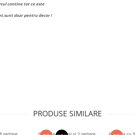
etul contine tot ce este
et,sunt doar pentru decor !
PRODUSE SIMILARE
 sertare,
Comoda cu 3 usi si 2 sertare,
Comoda cu 3 s