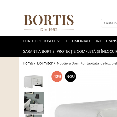
Toate Produsele
Living
Fotolii balansoar/relaxante
TOATE PRODUSELE
TESTIMONIALE
INFO TRAN
Canapele
Coltare/canapele in L
GARANȚIA BORTIS: PROTECȚIE COMPLETĂ ȘI ÎNLOCUIR
Comode
Home /
Dormitor /
Noptiera Dormitor tapitata ,de lux, pi
Comode lux-ultramoderne
Comode stil clasic/rustic
-12%
NOU
Fotolii
Fotolii extensibile
Masute de cafea
Mese sufragerie/dining
Rafturi/ etajere carti