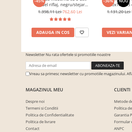
-45%
-36%
NOU
cuiere/mobila hol Rai casmir
model riflaj, negru/stejar
120x100x33 
DIMENSIUNI
artisan, 120x88x44 cm, Bortis
sonoma/alb, pentr
1.398,11 Lei
762,60 Lei
1.131,20 Lei
Pantofare Hol
impex
dormitor, birou
Inaltime
37 cm
Set mobilier Hol modern cu
panouri tapitate
Latime
50 cm
ADAUGA IN COS
VEZI VARIA
Seturi hol cuiere
Adancime
38 cm
Mobilier Birou
Finisaj
Tapitat
Fotolii
Newsletter
Nu rata ofertele si promotiile noastre
Birouri
Brand:
Bortis Impex
Birouri pe colt
Vreau sa primesc newsletter cu promotiile magazinului. Af
Canapele birou
MAGAZINUL MEU
CLIENTI
Dulapuri birou/bibliorafturi
Mese birou
Despre noi
Metode de
Termeni si Conditii
Politica d
rafturi/etajere carti
Politica de Confidentialitate
Garantia 
Scaune Birou
Politica de livrare
Formular 
Scaune conferinta-vizitator
Contact
ANPC