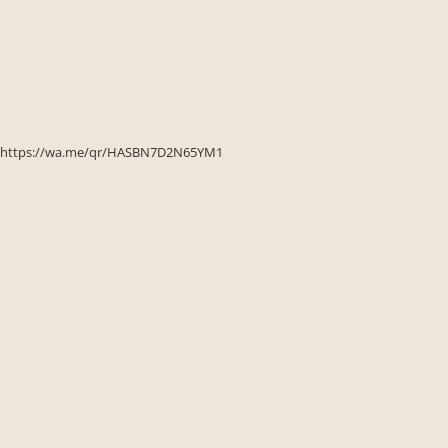
Seturi de gradina
Sezlonguri
Sezlonguri de gradina si terasa
Electrocasnice incorporabile
,Chiuvete si baterii
Baterii bucatarie
https://wa.me/qr/HASBN7D2N65YM1
Chiuvete bucatarie
Cuptoare cu microunde
incorporabile
Cuptoare incorporabile
Hote
Masini de spalat vase
Oale sub presiune
Plite incorporabile
Prajitoare paine
Storcatoare