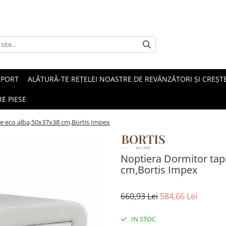
SPORT
ALĂTURĂ-TE REȚELEI NOASTRE DE REVÂNZĂTORI ȘI CREȘTE
E PIESE
ele eco alba,50x37x38 cm,Bortis Impex
Noptiera Dormitor tapi
cm,Bortis Impex
660,93 Lei
584,66 Lei
IN STOC