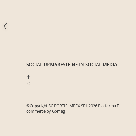
Seturi mobilier birou complet
Camera copiilor
Birouri camera copilului
Canapele copii
Fotolii
Paturi pentru copii
Paturi supraetajate
SOCIAL
URMARESTE-NE IN SOCIAL MEDIA
Covoare
COVOARE CLASICE
COVOARE PUFOASE(SHAGGY)FIR
LUNG
Mobilier Gradina
©Copyright SC BORTIS IMPEX SRL 2026
Platforma E-
Banci gradina si terasa
commerce by Gomag
Mese gradina
Scaune de gradina