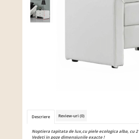
Scaune living/dining
Set mobilier Living
Seturi masa +scaune dining
Tabureti
Bucatarie
Suporturi si tavi
Chiuvete bucatarie
Mese bucatarie /dining
Mobilier/seturi de bucatarie
Scaune bucatarie
Scaune din lemn
Dormitor
Review-uri
(0)
Descriere
Comode
Comode lux-ultramoderne
Noptiera tapitata de lux,cu piele ecologica alba, cu 2
Vedeti in poze dimensiunile exacte !