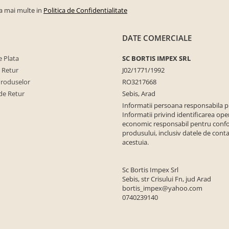
la mai multe in
Politica de Confidentialitate
DATE COMERCIALE
 Plata
SC BORTIS IMPEX SRL
e Retur
J02/1771/1992
Produselor
RO3217668
de Retur
Sebis, Arad
Informatii persoana responsabila 
Informatii privind identificarea ope
economic responsabil pentru conf
produsului, inclusiv datele de conta
acestuia.
Sc Bortis Impex Srl
Sebis, str Crisului Fn, jud Arad
bortis_impex@yahoo.com
0740239140