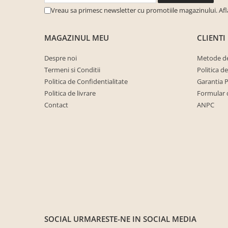
cuiere/mobila hol Rai casmir
Vreau sa primesc newsletter cu promotiile magazinului. Af
Pantofare Hol
MAGAZINUL MEU
CLIENTI
Set mobilier Hol modern cu
panouri tapitate
Despre noi
Metode de
Seturi hol cuiere
Termeni si Conditii
Politica d
Mobilier Birou
Politica de Confidentialitate
Garantia 
Fotolii
Politica de livrare
Formular 
Contact
ANPC
Birouri
Birouri pe colt
Canapele birou
Dulapuri birou/bibliorafturi
Mese birou
rafturi/etajere carti
Scaune Birou
SOCIAL
URMARESTE-NE IN SOCIAL MEDIA
Scaune conferinta-vizitator