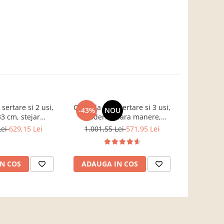
ertare si 2 usi,
Comoda cu 3 sertare si 3 usi,
Pat ta
-43%
NOU
-27%
3 cm, stejar
moderna, fara manere,
depozitar
, Bortis impex
120x85x33 cm, stejar sonoma,
nasturi ma
Lei
629,15 Lei
1.001,55 Lei
571,95 Lei
3.750,00 L
pentru living, dormitor, hol,
Bortis Impex
N COS
ADAUGA IN COS
VEZI 