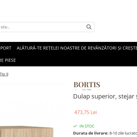
SPORT
ALĂTURĂ-TE REȚELEI NOASTRE DE REVÂNZĂTORI ȘI CREȘTE
E PIESE
Tip 9
Dulap superior, stejar
473,75 Lei
IN STOC
Durata de livrare:
8-10 zile lucrat