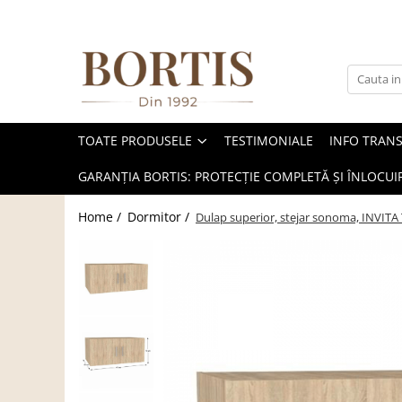
Toate Produsele
Living
Fotolii balansoar/relaxante
TOATE PRODUSELE
TESTIMONIALE
INFO TRAN
Canapele
Coltare/canapele in L
GARANȚIA BORTIS: PROTECȚIE COMPLETĂ ȘI ÎNLOCUIR
Comode
Home /
Dormitor /
Dulap superior, stejar sonoma, INVITA 
Comode lux-ultramoderne
Comode stil clasic/rustic
Fotolii
Fotolii extensibile
Masute de cafea
Mese sufragerie/dining
Rafturi/ etajere carti