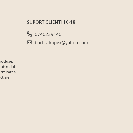
SUPORT CLIENTI
10-18
0740239140
bortis_impex@yahoo.com
produse:
ratorului
ormitatea
ct ale