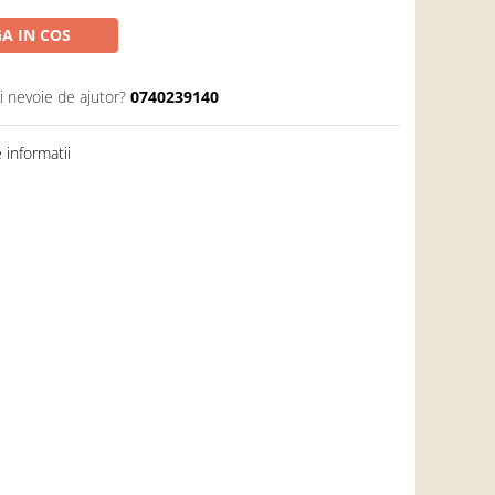
A IN COS
i nevoie de ajutor?
0740239140
informatii