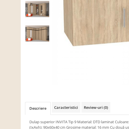
Scaune living/dining
Set mobilier Living
Seturi masa +scaune dining
Tabureti
Bucatarie
Suporturi si tavi
Chiuvete bucatarie
Mese bucatarie /dining
Mobilier/seturi de bucatarie
Scaune bucatarie
Scaune din lemn
Dormitor
Caracteristici
Review-uri
(0)
Descriere
Comode
Comode lux-ultramoderne
Dulap superior INVITA Tip 9 Material: DTD laminat Culoar
(IxAxh): 90x60x40 cm Grosime material: 16 mm Cu două uşi