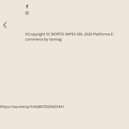
Seturi mobilier birou complet
Camera copiilor
Birouri camera copilului
Canapele copii
©Copyright SC BORTIS IMPEX SRL 2026
Platforma E-
Fotolii
commerce by Gomag
Paturi pentru copii
Paturi supraetajate
Covoare
COVOARE CLASICE
COVOARE PUFOASE(SHAGGY)FIR
LUNG
Mobilier Gradina
Banci gradina si terasa
https://wa.me/qr/HASBN7D2N65YM1
Mese gradina
Scaune de gradina