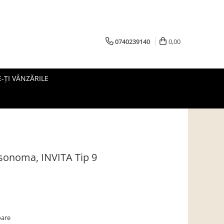
0740239140
0,00
-ȚI VÂNZĂRILE
 sonoma, INVITA Tip 9
oare