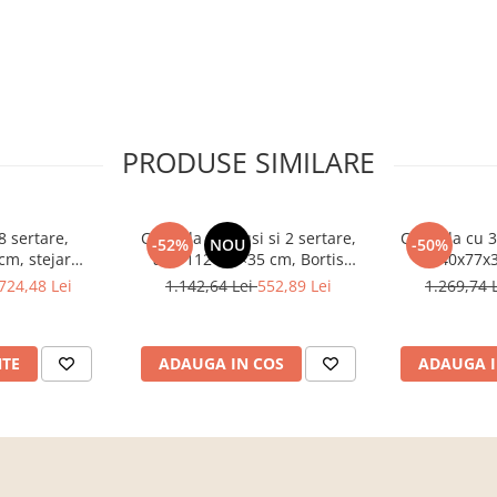
PRODUSE SIMILARE
 sertare,
Comoda cu 3 usi si 2 sertare,
Comoda cu 3 s
-52%
NOU
-50%
cm, stejar
alb, 112×82×35 cm, Bortis
140x77x3
u hol, living,
Impex
sonoma/alb
724,48 Lei
1.142,64 Lei
552,89 Lei
1.269,74 
, Bortis Impex
NTE
ADAUGA IN COS
ADAUGA I