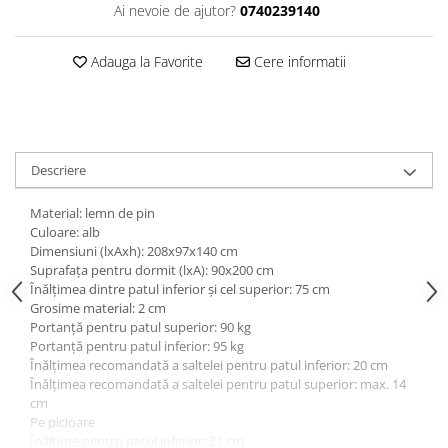
Ai nevoie de ajutor?
0740239140
Adauga la Favorite
Cere informatii
Descriere
Material: lemn de pin
Culoare: alb
Dimensiuni (lxAxh): 208x97x140 cm
Suprafaţa pentru dormit (lxA): 90x200 cm
Înălţimea dintre patul inferior şi cel superior: 75 cm
Grosime material: 2 cm
Portanţă pentru patul superior: 90 kg
Portanţă pentru patul inferior: 95 kg
Înălţimea recomandată a saltelei pentru patul inferior: 20 cm
Înălţimea recomandată a saltelei pentru patul superior: max. 14
cm
Pe picioare
Înălţime pentru patul inferior: 21 cm