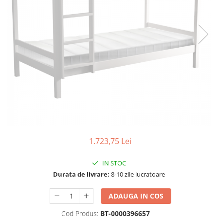
Seturi dormitoare complete
Set mobilier Living
Suporturi saltea/Somiere/Gratii
Seturi masa +scaune dining
pentru pat
Tabureti
1.723,75 Lei
IN STOC
Durata de livrare:
8-10 zile lucratoare
ADAUGA IN COS
Cod Produs:
BT-0000396657