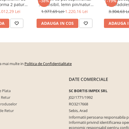
-38%
-19%
forma 2 paturi
,extensibil, lemn pin/natur
copii/adole
ate
,suporturi saltea inclus, Bortis
stejar ,
.012,29 Lei
1.977,69 Lei
1.220,16 Lei
3.304,63 L
DA
ADAUGA IN COS
ADAUGA I
la mai multe in
Politica de Confidentialitate
DATE COMERCIALE
 Plata
SC BORTIS IMPEX SRL
e Retur
J02/1771/1992
Produselor
RO3217668
de Retur
Sebis, Arad
Informatii persoana responsabila 
Informatii privind identificarea ope
economic responsabil pentru conf