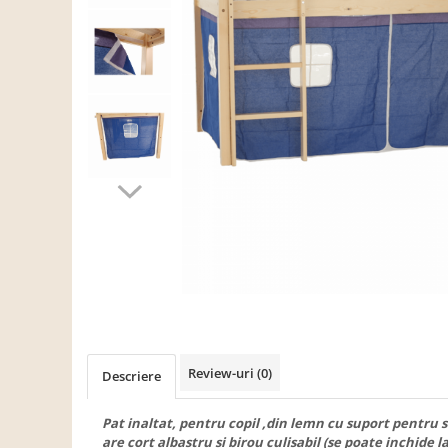
Scaune living/dining
Set mobilier Living
Seturi masa +scaune dining
Tabureti
Bucatarie
Suporturi si tavi
Chiuvete bucatarie
Mese bucatarie /dining
Mobilier/seturi de bucatarie
Scaune bucatarie
Scaune din lemn
Dormitor
Review-uri
(0)
Descriere
Comode
Comode lux-ultramoderne
Pat inaltat, pentru copil ,din lemn cu suport pentru s
are cort albastru si birou culisabil (se poate inchide l