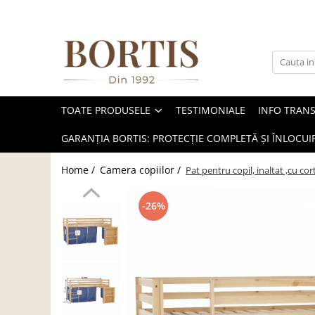
Toate Produsele
Living
Fotolii balansoar/relaxante
TOATE PRODUSELE
TESTIMONIALE
INFO TRAN
Canapele
Coltare/canapele in L
GARANȚIA BORTIS: PROTECȚIE COMPLETĂ ȘI ÎNLOCUIR
Comode
Home /
Camera copiilor /
Pat pentru copil, inaltat ,cu co
Comode lux-ultramoderne
Comode stil clasic/rustic
-26%
Fotolii
Fotolii extensibile
Masute de cafea
Mese sufragerie/dining
Rafturi/ etajere carti