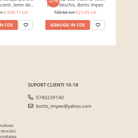
-27%
-21%
scenti ,lemn de
maro deschis, Bortis Impex
cu lada d
 Bortis Impex
maro/piel
ei
2.669,11 Lei
720,66 Lei
523,65 Lei
3.050,4
masi
N COS
ADAUGA IN COS
ADAUG
SUPORT CLIENTI
10-18
0740239140
bortis_impex@yahoo.com
produse:
ratorului
ormitatea