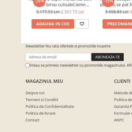
-26%
-15%
Culoare
Natur / Albastru
cuiere/mobila hol Rai casmir
roz si birou culisabil,lemn
pin, alb,se pot 
pin,Bortis Impex
separ
3.177,53 Lei
2.357,73 Lei
3.558,83 Lei
3
Pantofare Hol
DIMENSIUNI
Set mobilier Hol modern cu
ADAUGA IN COS
PRECOMAN
Lungime
208 cm
panouri tapitate
Latime
98 cm
Seturi hol cuiere
Inaltime
110 cm
Newsletter
Nu rata ofertele si promotiile noastre
Mobilier Birou
Fotolii
Birouri
Vreau sa primesc newsletter cu promotiile magazinului. Af
Brand:
Bortis Impex
Birouri pe colt
MAGAZINUL MEU
CLIENTI
Canapele birou
Dulapuri birou/bibliorafturi
Despre noi
Metode de
Mese birou
Termeni si Conditii
Politica d
Politica de Confidentialitate
Garantia 
rafturi/etajere carti
Politica de livrare
Formular 
Scaune Birou
Contact
ANPC
Scaune conferinta-vizitator