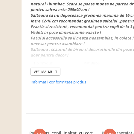
Dulapuri haine si Sifoniere
natural +bumbac. Scara se poate monta pe partea dr
pentru saltea este 200x90 cm !
Masute de toaleta
Salteaua sa nu depaseasca grosimea maxima de 16 c
Noptiere dormitor
Intre 12-16 cm recomandat grosimea saltelei ,pentru a
Practic si rezistent , recomandat pentru copii de la 3 
Paturi cu saltea inclusa(pachet
Vedeti in poze dimensiunile exacte !
promo)
Patul si accesoriile se livreaza neasamblat, in colete 
necesar pentru asamblare !
Paturi de 1 persoana
Salteaua , scaunul de birou si decoratiunile din poze 
Paturi lemn & pal
doar pentru decor !
Paturi metalice
Tip produs
Pat Birou
Paturi tapitate
VEZI MAI MULT
Pentru
Baieti
Saltele
Informatii conformitate produs
Varsta
9 - 10 ani 13 - 14 ani 5 - 6 ani
Seturi dormitoare complete
Material
Lemn masiv Lemn de pin 10
Suporturi saltea/Somiere/Gratii
antialergic
pentru pat
Stare asamblare
Neasamblat
Mobilier Hol/Cuiere
Greutate maxima
80 Kg
Banci pentru asteptare
suportata
Colectia casmir -seturi
Pat pentru copil, inaltat ,cu cort
Pat supraetajat