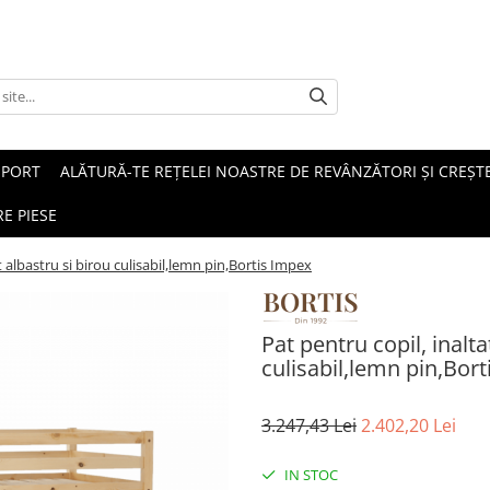
SPORT
ALĂTURĂ-TE REȚELEI NOASTRE DE REVÂNZĂTORI ȘI CREȘTE
E PIESE
rt albastru si birou culisabil,lemn pin,Bortis Impex
Pat pentru copil, inalta
culisabil,lemn pin,Bor
3.247,43 Lei
2.402,20 Lei
IN STOC