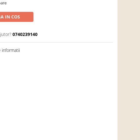
oare
A IN COS
jutor?
0740239140
informatii