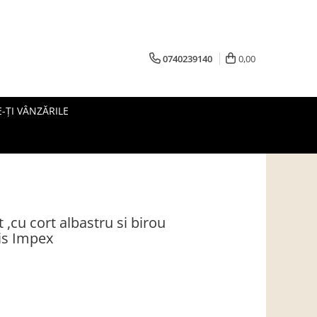
0740239140
0,00
-ȚI VÂNZĂRILE
t ,cu cort albastru si birou
tis Impex