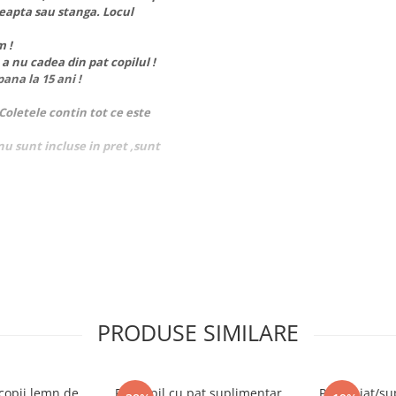
eapta sau stanga. Locul
m !
 nu cadea din pat copilul !
pana la 15 ani !
!Coletele contin tot ce este
nu sunt incluse in pret ,sunt
 Copii 2 - 10 ani +3 ani 1-15 ani
0% bumbac, 100% material
PRODUSE SIMILARE
 copii,lemn de
Pat copil cu pat suplimentar
Pat etajat/su