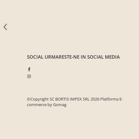
Seturi mobilier birou complet
Camera copiilor
Birouri camera copilului
Canapele copii
Fotolii
Paturi pentru copii
SOCIAL
URMARESTE-NE IN SOCIAL MEDIA
Paturi supraetajate
Covoare
COVOARE CLASICE
COVOARE PUFOASE(SHAGGY)FIR
LUNG
©Copyright SC BORTIS IMPEX SRL 2026
Platforma E-
Mobilier Gradina
commerce by Gomag
Banci gradina si terasa
Mese gradina
Scaune de gradina