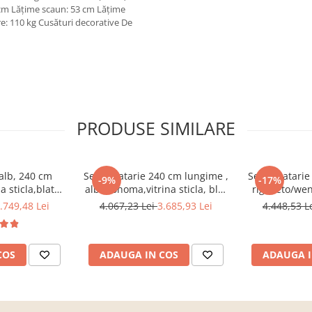
cm Lăţime scaun: 53 cm Lăţime
re: 110 kg Cusături decorative De
PRODUSE SIMILARE
 alb, 240 cm
Set Bucatarie 240 cm lungime ,
Set Bucatarie
-9%
-17%
a sticla,blat
alb&sonoma,vitrina sticla, blat
rigolleto/we
inclus,Bortis
termo inclus,Bortis Impex
blat termo in
.749,48 Lei
4.067,23 Lei
3.685,93 Lei
4.448,53 L
ex
COS
ADAUGA IN COS
ADAUGA I