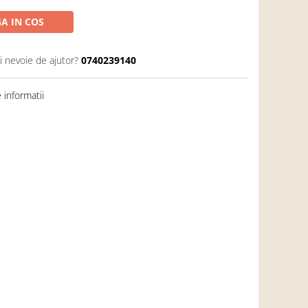
A IN COS
i nevoie de ajutor?
0740239140
informatii