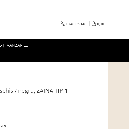
0740239140
0,00
-ȚI VÂNZĂRILE
schis / negru, ZAINA TIP 1
oare