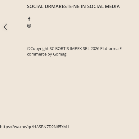
Seturi mobilier birou complet
SOCIAL
URMARESTE-NE IN SOCIAL MEDIA
Camera copiilor
Birouri camera copilului
Canapele copii
Fotolii
©Copyright SC BORTIS IMPEX SRL 2026
Platforma E-
Paturi pentru copii
commerce by Gomag
Paturi supraetajate
Covoare
COVOARE CLASICE
COVOARE PUFOASE(SHAGGY)FIR
LUNG
Mobilier Gradina
Banci gradina si terasa
Mese gradina
https://wa.me/qr/HASBN7D2N65YM1
Scaune de gradina