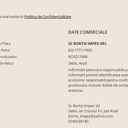
la mai multe in
Politica de Confidentialitate
DATE COMERCIALE
 Plata
SC BORTIS IMPEX SRL
e Retur
J02/1771/1992
Produselor
RO3217668
de Retur
Sebis, Arad
Informatii persoana responsabila 
Informatii privind identificarea ope
economic responsabil pentru conf
produsului, inclusiv datele de conta
acestuia.
Sc Bortis Impex Srl
Sebis, str Crisului Fn, jud Arad
bortis_impex@yahoo.com
0740239140