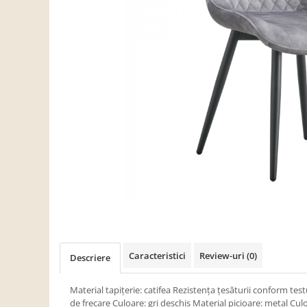
Scaune living/dining
Set mobilier Living
Seturi masa +scaune dining
Tabureti
Bucatarie
Suporturi si tavi
Chiuvete bucatarie
Mese bucatarie /dining
Mobilier/seturi de bucatarie
Scaune bucatarie
Scaune din lemn
Dormitor
Caracteristici
Review-uri
(0)
Descriere
Comode
Comode lux-ultramoderne
Material tapiţerie: catifea Rezistenţa ţesăturii conform test
de frecare Culoare: gri deschis Material picioare: metal Cu