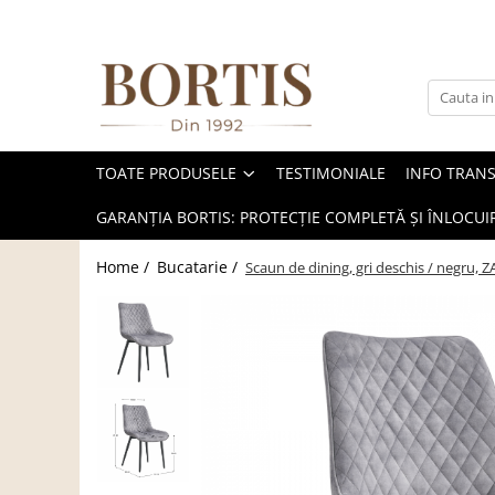
Toate Produsele
Living
Fotolii balansoar/relaxante
TOATE PRODUSELE
TESTIMONIALE
INFO TRAN
Canapele
Coltare/canapele in L
GARANȚIA BORTIS: PROTECȚIE COMPLETĂ ȘI ÎNLOCUIR
Comode
Home /
Bucatarie /
Scaun de dining, gri deschis / negru, Z
Comode lux-ultramoderne
Comode stil clasic/rustic
Fotolii
Fotolii extensibile
Masute de cafea
Mese sufragerie/dining
Rafturi/ etajere carti