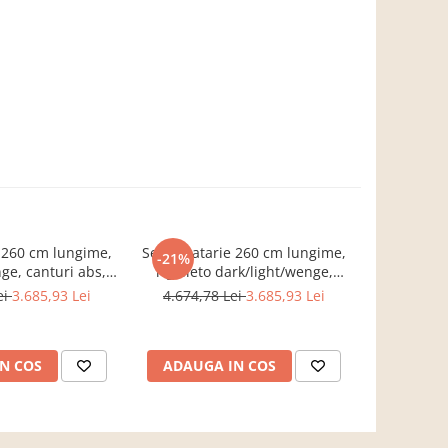
 260 cm lungime,
Set Bucatarie 260 cm lungime,
Set Bucata
-21%
-19%
nge, canturi abs,
rigolleto dark/light/wenge,
alb/wenge
clus,Bortis Impex
canturi abs, blat termo
termo in
ei
3.685,93 Lei
4.674,78 Lei
3.685,93 Lei
4.575,6
inclus,Bortis Impex
N COS
ADAUGA IN COS
ADAUG