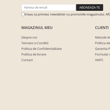
cuiere/mobila hol Rai casmir
Pantofare Hol
Vreau sa primesc newsletter cu promotiile magazinului. Af
Set mobilier Hol modern cu
panouri tapitate
MAGAZINUL MEU
CLIENTI
Seturi hol cuiere
Despre noi
Metode de
Mobilier Birou
Termeni si Conditii
Politica d
Fotolii
Politica de Confidentialitate
Garantia 
Birouri
Politica de livrare
Formular 
Contact
ANPC
Birouri pe colt
Canapele birou
Dulapuri birou/bibliorafturi
Mese birou
rafturi/etajere carti
Scaune Birou
Scaune conferinta-vizitator