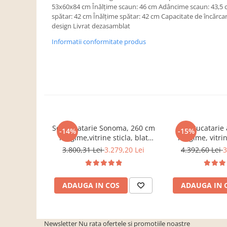
Dulapuri haine si Sifoniere
53x60x84 cm Înălţime scaun: 46 cm Adâncime scaun: 43,5 
spătar: 42 cm Înălţime spătar: 42 cm Capacitate de încărca
Masute de toaleta
design Livrat dezasamblat
Noptiere dormitor
Informatii conformitate produs
Paturi cu saltea inclusa(pachet
promo)
Paturi de 1 persoana
Paturi lemn & pal
Paturi metalice
Paturi tapitate
Set Bucatarie Sonoma, 260 cm
Set Bucatarie
-14%
-15%
Saltele
lungime,vitrine sticla, blat
lungime, vitrin
termorezistent inclus,Bortis
termorezistent 
3.800,31 Lei
3.279,20 Lei
4.392,60 Lei
3
Seturi dormitoare complete
Impex
Imp
Suporturi saltea/Somiere/Gratii
pentru pat
ADAUGA IN COS
ADAUGA IN 
Mobilier Hol/Cuiere
Banci pentru asteptare
Colectia casmir -seturi
Newsletter
Nu rata ofertele si promotiile noastre