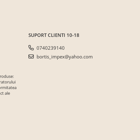
SUPORT CLIENTI
10-18
0740239140
bortis_impex@yahoo.com
produse:
ratorului
ormitatea
ct ale