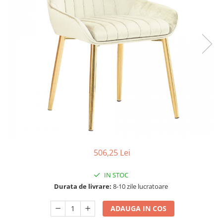
Seturi dormitoare complete
Set mobilier Living
Suporturi saltea/Somiere/Gratii
Seturi masa +scaune dining
pentru pat
Tabureti
506,25 Lei
IN STOC
Durata de livrare:
8-10 zile lucratoare
ADAUGA IN COS