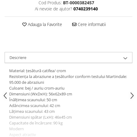
Cod Produs:
BT-0000382457
Ai nevoie de ajutor?
0740239140
Adauga la Favorite
Cere informatii
Descriere
Material: ţesătură catifea/ crom
Rezistenţa la abraziune a ţesăturilor conform testului Martindale:
95.000 de abraziuni
Culoare: bej / auriu crom-auriu
Dimensiuni (WxDxH): 56x62x89 cm
Înălţimea scaunului: 50 cm
Adâncimea scaunului: 42 cm
Lăţimea scaunului: 43 cm
Dimensiuni spătar (LxH): 46x45 cm
Capacitate de încărcare: 90 kg
Modern
Aspect atractiv