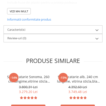
Include huse din plastic pentru a proteja podeaua
Furnizat nemontat
VEZI MAI MULT
Informatii conformitate produs
Caracteristici
Review-uri
(0)
PRODUSE SIMILARE
Set Bucatarie Sonoma, 260
Set Bucatarie alb, 240 cm
-14%
-15%
cm lungime,vitrine sticla,
lungime, vitrina sticla,blat
blat termorezistent
termorezistent inclus,Bortis
3.800,31 Lei
4.392,60 Lei
inclus,Bortis Impex
Impex
3.279,20 Lei
3.749,48 Lei