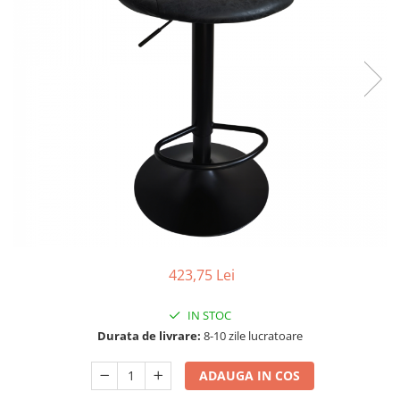
Seturi dormitoare complete
Set mobilier Living
Suporturi saltea/Somiere/Gratii
Seturi masa +scaune dining
pentru pat
Tabureti
423,75 Lei
IN STOC
Durata de livrare:
8-10 zile lucratoare
ADAUGA IN COS