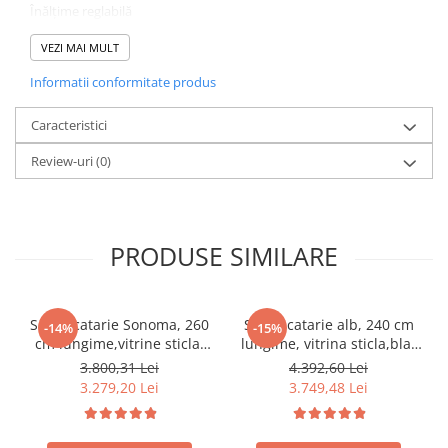
Înălţime reglabilă
Scaun pivotant
Se livrează demontat
VEZI MAI MULT
Informatii conformitate produs
Caracteristici
Review-uri
(0)
PRODUSE SIMILARE
Set Bucatarie Sonoma, 260
Set Bucatarie alb, 240 cm
-14%
-15%
cm lungime,vitrine sticla,
lungime, vitrina sticla,blat
blat termorezistent
termorezistent inclus,Bortis
3.800,31 Lei
4.392,60 Lei
inclus,Bortis Impex
Impex
3.279,20 Lei
3.749,48 Lei