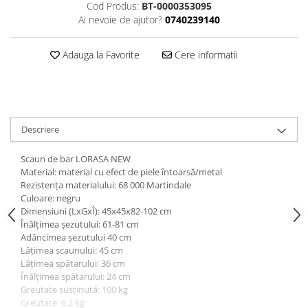
Cod Produs:
BT-0000353095
Ai nevoie de ajutor?
0740239140
Adauga la Favorite
Cere informatii
Descriere
Scaun de bar LORASA NEW
Material: material cu efect de piele întoarsă/metal
Rezistenţa materialului: 68 000 Martindale
Culoare: negru
Dimensiuni (LxGxÎ): 45x45x82-102 cm
Înălţimea şezutului: 61-81 cm
Adâncimea şezutului 40 cm
Lăţimea scaunului: 45 cm
Lăţimea spătarului: 36 cm
Înălţimea spătarului: 24 cm
Greutate susţinută: 100 kg
Greutate: 6,2 kg