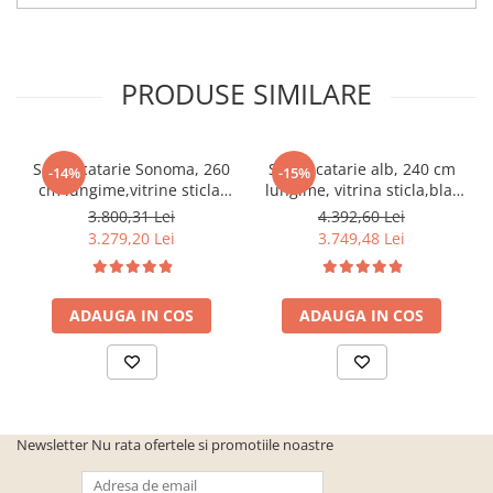
PRODUSE SIMILARE
Set Bucatarie Sonoma, 260
Set Bucatarie alb, 240 cm
-14%
-15%
cm lungime,vitrine sticla,
lungime, vitrina sticla,blat
blat termorezistent
termorezistent inclus,Bortis
3.800,31 Lei
4.392,60 Lei
inclus,Bortis Impex
Impex
3.279,20 Lei
3.749,48 Lei
ADAUGA IN COS
ADAUGA IN COS
Newsletter
Nu rata ofertele si promotiile noastre