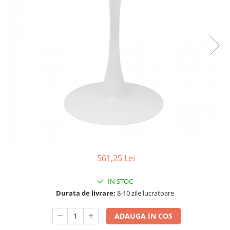
Seturi dormitoare complete
Set mobilier Living
Suporturi saltea/Somiere/Gratii
Seturi masa +scaune dining
pentru pat
Tabureti
561,25 Lei
IN STOC
Durata de livrare:
8-10 zile lucratoare
ADAUGA IN COS