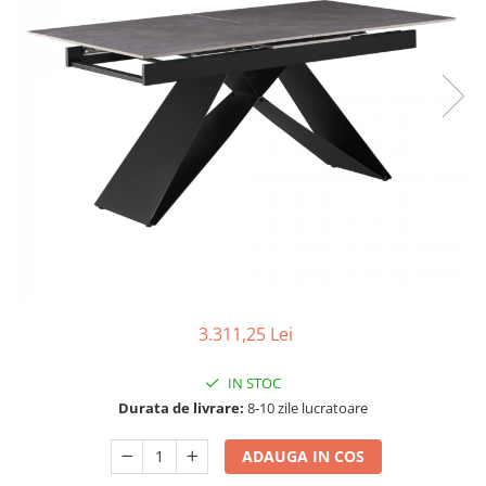
Seturi dormitoare complete
Set mobilier Living
Suporturi saltea/Somiere/Gratii
Seturi masa +scaune dining
pentru pat
Tabureti
3.311,25 Lei
IN STOC
Durata de livrare:
8-10 zile lucratoare
ADAUGA IN COS