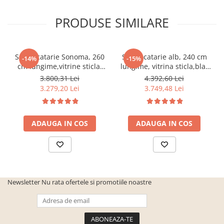
PRODUSE SIMILARE
Set Bucatarie Sonoma, 260
Set Bucatarie alb, 240 cm
-14%
-15%
cm lungime,vitrine sticla,
lungime, vitrina sticla,blat
blat termorezistent
termorezistent inclus,Bortis
3.800,31 Lei
4.392,60 Lei
inclus,Bortis Impex
Impex
3.279,20 Lei
3.749,48 Lei
ADAUGA IN COS
ADAUGA IN COS
Newsletter
Nu rata ofertele si promotiile noastre