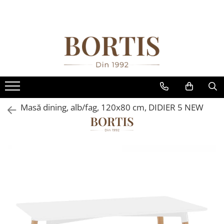
Toate Produsele
Living
Fotolii balansoar/relaxante
Canapele
Coltare/canapele in L
Masă dining, alb/fag, 120x80 cm, DIDIER 5 NEW
Comode
Comode lux-ultramoderne
Comode stil clasic/rustic
Fotolii
Fotolii extensibile
Masute de cafea
Mese sufragerie/dining
Rafturi/ etajere carti