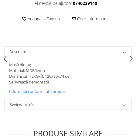
Dulapuri haine si Sifoniere
Ai nevoie de ajutor?
0740239140
Masute de toaleta
Adauga la Favorite
Cere informatii
Noptiere dormitor
Paturi cu saltea inclusa(pachet
promo)
Paturi de 1 persoana
Descriere
Paturi lemn & pal
Paturi metalice
Masă dining
Material: MDF/lemn
Paturi tapitate
Dimensiuni (LxGxÎ): 120x80x74 cm
Se livrează demontată.
Saltele
Informatii conformitate produs
Seturi dormitoare complete
Suporturi saltea/Somiere/Gratii
Review-uri
(0)
pentru pat
Mobilier Hol/Cuiere
Banci pentru asteptare
PRODUSE SIMILARE
Colectia casmir -seturi