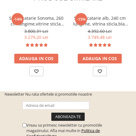
cuiere/mobila hol Rai casmir
Pantofare Hol
Set Bucatarie Sonoma, 260
Set Bucatarie alb, 240 cm
-14%
-15%
Set mobilier Hol modern cu
cm lungime,vitrine sticla,
lungime, vitrina sticla,blat
panouri tapitate
blat termorezistent
termorezistent inclus,Bortis
3.800,31 Lei
4.392,60 Lei
inclus,Bortis Impex
Impex
3.279,20 Lei
3.749,48 Lei
Seturi hol cuiere
Mobilier Birou
Fotolii
ADAUGA IN COS
ADAUGA IN COS
Birouri
Birouri pe colt
Canapele birou
Dulapuri birou/bibliorafturi
Newsletter
Nu rata ofertele si promotiile noastre
Mese birou
rafturi/etajere carti
Scaune Birou
Vreau sa primesc newsletter cu promotiile
magazinului. Afla mai multe in
Politica de
Scaune conferinta-vizitator
Confidentialitate