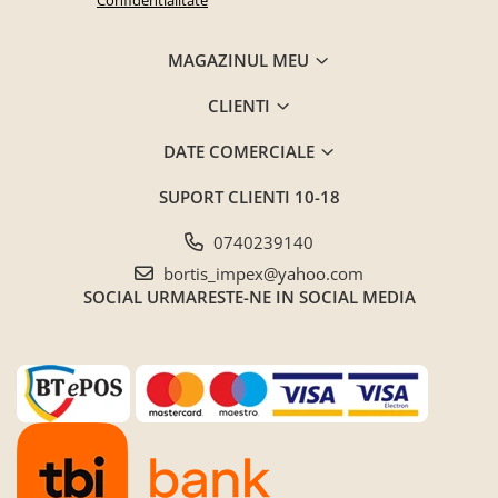
Seturi mobilier birou complet
Camera copiilor
MAGAZINUL MEU
Birouri camera copilului
CLIENTI
Canapele copii
Fotolii
DATE COMERCIALE
Paturi pentru copii
SUPORT CLIENTI
10-18
Paturi supraetajate
0740239140
Covoare
bortis_impex@yahoo.com
COVOARE CLASICE
SOCIAL
URMARESTE-NE IN SOCIAL MEDIA
COVOARE PUFOASE(SHAGGY)FIR
LUNG
Mobilier Gradina
Banci gradina si terasa
Mese gradina
Scaune de gradina