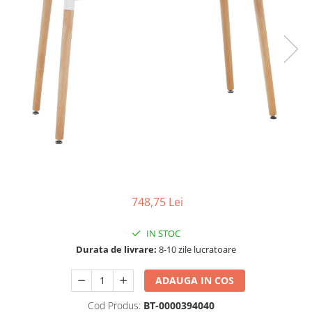
Scaune living/dining
Set mobilier Living
Seturi masa +scaune dining
Tabureti
Bucatarie
Suporturi si tavi
Chiuvete bucatarie
Mese bucatarie /dining
Mobilier/seturi de bucatarie
748,75 Lei
Scaune bucatarie
Scaune din lemn
IN STOC
Durata de livrare:
8-10 zile lucratoare
Dormitor
Comode
ADAUGA IN COS
Comode lux-ultramoderne
Cod Produs:
BT-0000394040