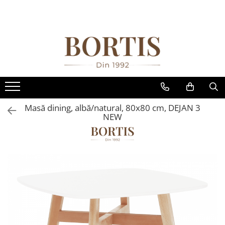
Toate Produsele
Living
Fotolii balansoar/relaxante
Canapele
Coltare/canapele in L
Masă dining, albă/natural, 80x80 cm, DEJAN 3
Comode
NEW
Comode lux-ultramoderne
Comode stil clasic/rustic
Fotolii
Fotolii extensibile
Masute de cafea
Mese sufragerie/dining
Rafturi/ etajere carti