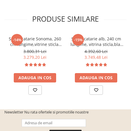
cuiere/mobila hol Rai casmir
Pantofare Hol
PRODUSE SIMILARE
Set mobilier Hol modern cu
panouri tapitate
Seturi hol cuiere
Set Bucatarie Sonoma, 260
Set Bucatarie alb, 240 cm
-14%
-15%
cm lungime,vitrine sticla,
lungime, vitrina sticla,blat
Mobilier Birou
blat termorezistent
termorezistent inclus,Bortis
3.800,31 Lei
4.392,60 Lei
Fotolii
inclus,Bortis Impex
Impex
3.279,20 Lei
3.749,48 Lei
Birouri
Birouri pe colt
ADAUGA IN COS
ADAUGA IN COS
Canapele birou
Dulapuri birou/bibliorafturi
Mese birou
rafturi/etajere carti
Newsletter
Nu rata ofertele si promotiile noastre
Scaune Birou
Scaune conferinta-vizitator