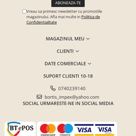
Seturi mobilier birou complet
Vreau sa primesc newsletter cu promotiile
Camera copiilor
magazinului. Afla mai multe in
Politica de
Birouri camera copilului
Confidentialitate
Canapele copii
MAGAZINUL MEU
Fotolii
Paturi pentru copii
CLIENTI
Paturi supraetajate
DATE COMERCIALE
Covoare
SUPORT CLIENTI
10-18
COVOARE CLASICE
COVOARE PUFOASE(SHAGGY)FIR
0740239140
LUNG
bortis_impex@yahoo.com
Mobilier Gradina
SOCIAL
URMARESTE-NE IN SOCIAL MEDIA
Banci gradina si terasa
Mese gradina
Scaune de gradina