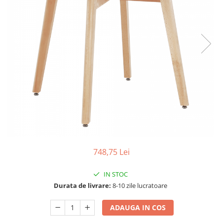
Scaune living/dining
Set mobilier Living
Seturi masa +scaune dining
Tabureti
Bucatarie
Suporturi si tavi
Chiuvete bucatarie
Mese bucatarie /dining
Mobilier/seturi de bucatarie
Scaune bucatarie
748,75 Lei
Scaune din lemn
IN STOC
Dormitor
Durata de livrare:
8-10 zile lucratoare
Comode
Comode lux-ultramoderne
ADAUGA IN COS