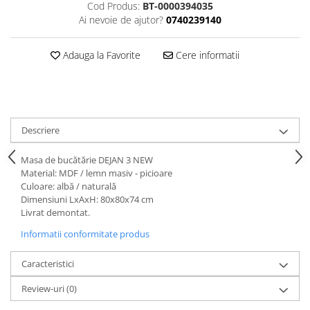
Dulapuri haine si Sifoniere
Cod Produs:
BT-0000394035
Ai nevoie de ajutor?
0740239140
Masute de toaleta
Noptiere dormitor
Adauga la Favorite
Cere informatii
Paturi cu saltea inclusa(pachet
promo)
Paturi de 1 persoana
Paturi lemn & pal
Descriere
Paturi metalice
Masa de bucătărie DEJAN 3 NEW
Paturi tapitate
Material: MDF / lemn masiv - picioare
Culoare: albă / naturală
Saltele
Dimensiuni LxAxH: 80x80x74 cm
Seturi dormitoare complete
Livrat demontat.
Suporturi saltea/Somiere/Gratii
Informatii conformitate produs
pentru pat
Caracteristici
Mobilier Hol/Cuiere
Banci pentru asteptare
Review-uri
(0)
Colectia casmir -seturi