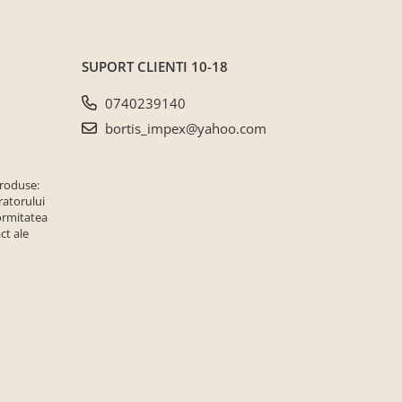
SUPORT CLIENTI
10-18
0740239140
bortis_impex@yahoo.com
produse:
ratorului
ormitatea
ct ale