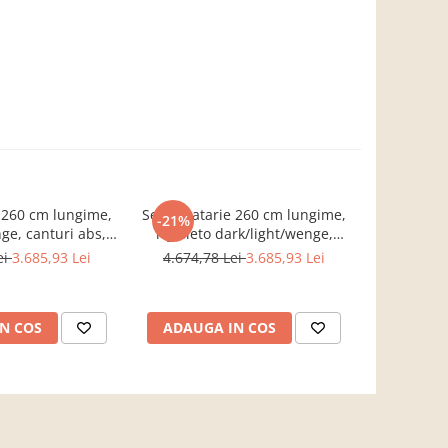
 260 cm lungime,
Set Bucatarie 260 cm lungime,
Set Bucata
-21%
-19%
nge, canturi abs,
rigolleto dark/light/wenge,
alb/wenge
clus,Bortis Impex
canturi abs, blat termo
termo in
ei
3.685,93 Lei
4.674,78 Lei
3.685,93 Lei
4.575,6
inclus,Bortis Impex
N COS
ADAUGA IN COS
ADAUG