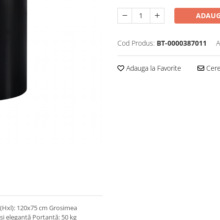
ADAUG
Cod Produs:
BT-0000387011
A
Adauga la Favorite
Cere 
 (Hxl): 120x75 cm Grosimea
şi elegantă Portanţă: 50 kg