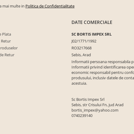
la mai multe in
Politica de Confidentialitate
DATE COMERCIALE
 Plata
SC BORTIS IMPEX SRL
e Retur
J02/1771/1992
Produselor
RO3217668
de Retur
Sebis, Arad
Informatii persoana responsabila 
Informatii privind identificarea ope
economic responsabil pentru conf
produsului, inclusiv datele de conta
acestuia.
Sc Bortis Impex Srl
Sebis, str Crisului Fn, jud Arad
bortis_impex@yahoo.com
0740239140