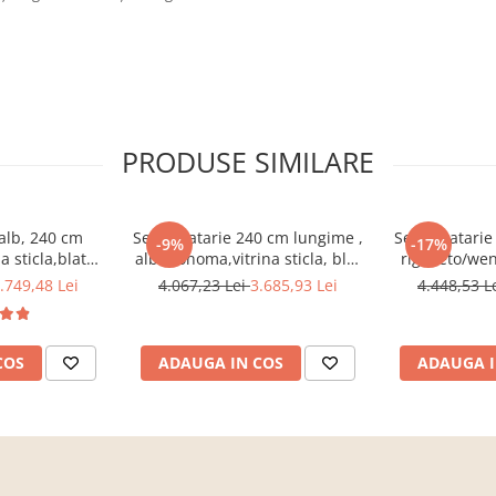
PRODUSE SIMILARE
 alb, 240 cm
Set Bucatarie 240 cm lungime ,
Set Bucatarie
-9%
-17%
a sticla,blat
alb&sonoma,vitrina sticla, blat
rigolleto/we
inclus,Bortis
termo inclus,Bortis Impex
blat termo in
.749,48 Lei
4.067,23 Lei
3.685,93 Lei
4.448,53 L
ex
COS
ADAUGA IN COS
ADAUGA I