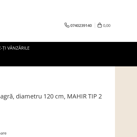
0740239140
0,00
-ȚI VÂNZĂRILE
eagră, diametru 120 cm, MAHIR TIP 2
oare