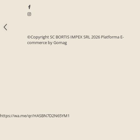
Seturi mobilier birou complet
Camera copiilor
Birouri camera copilului
Canapele copii
©Copyright SC BORTIS IMPEX SRL 2026
Platforma E-
Fotolii
commerce by Gomag
Paturi pentru copii
Paturi supraetajate
Covoare
COVOARE CLASICE
COVOARE PUFOASE(SHAGGY)FIR
LUNG
Mobilier Gradina
Banci gradina si terasa
https://wa.me/qr/HASBN7D2N65YM1
Mese gradina
Scaune de gradina