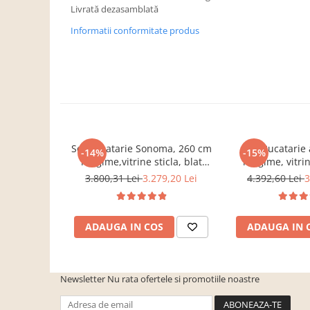
Dulapuri haine si Sifoniere
Livrată dezasamblată
Masute de toaleta
Informatii conformitate produs
Noptiere dormitor
Paturi cu saltea inclusa(pachet
promo)
Paturi de 1 persoana
Paturi lemn & pal
Paturi metalice
Set Bucatarie Sonoma, 260 cm
Set Bucatarie
-14%
-15%
lungime,vitrine sticla, blat
lungime, vitrin
Paturi tapitate
termorezistent inclus,Bortis
termorezistent 
3.800,31 Lei
3.279,20 Lei
4.392,60 Lei
3
Saltele
Impex
Imp
Seturi dormitoare complete
ADAUGA IN COS
ADAUGA IN 
Suporturi saltea/Somiere/Gratii
pentru pat
Mobilier Hol/Cuiere
Newsletter
Nu rata ofertele si promotiile noastre
Banci pentru asteptare
Colectia casmir -seturi