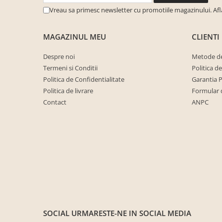
cuiere/mobila hol Rai casmir
Vreau sa primesc newsletter cu promotiile magazinului. Af
Pantofare Hol
MAGAZINUL MEU
CLIENTI
Set mobilier Hol modern cu
panouri tapitate
Despre noi
Metode de
Seturi hol cuiere
Termeni si Conditii
Politica d
Mobilier Birou
Politica de Confidentialitate
Garantia 
Fotolii
Politica de livrare
Formular 
Contact
ANPC
Birouri
Birouri pe colt
Canapele birou
Dulapuri birou/bibliorafturi
Mese birou
rafturi/etajere carti
Scaune Birou
SOCIAL
URMARESTE-NE IN SOCIAL MEDIA
Scaune conferinta-vizitator