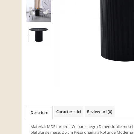
Scaune living/dining
Set mobilier Living
Seturi masa +scaune dining
Tabureti
Bucatarie
Suporturi si tavi
Chiuvete bucatarie
Mese bucatarie /dining
Mobilier/seturi de bucatarie
Scaune bucatarie
Scaune din lemn
Dormitor
Caracteristici
Review-uri
(0)
Descriere
Comode
Comode lux-ultramoderne
Material: MDF furniruit Culoare: negru Dimensiunile mesei
blatului de masă: 2,5 cm Piesă originală Rotundă Modernă 