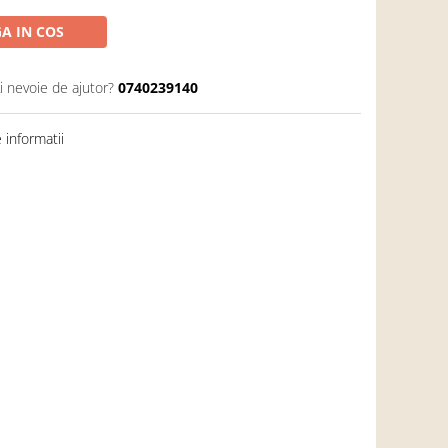
A IN COS
i nevoie de ajutor?
0740239140
informatii