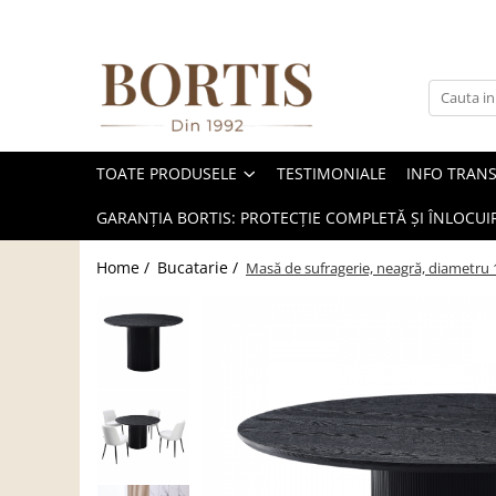
Toate Produsele
Living
Fotolii balansoar/relaxante
TOATE PRODUSELE
TESTIMONIALE
INFO TRAN
Canapele
Coltare/canapele in L
GARANȚIA BORTIS: PROTECȚIE COMPLETĂ ȘI ÎNLOCUIR
Comode
Home /
Bucatarie /
Masă de sufragerie, neagră, diametru
Comode lux-ultramoderne
Comode stil clasic/rustic
Fotolii
Fotolii extensibile
Masute de cafea
Mese sufragerie/dining
Rafturi/ etajere carti